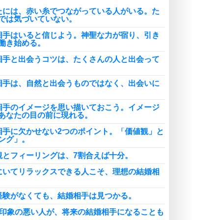
底的に信じることが大切。
たには、赤い糸でつながっている人がいる。た
恋する人が知っておきたい30の大切なこと
では気づいていない。
相手はいると信じよう。神聖な力が宿り、引き
働き始める。
相手と出会うコツは、たくさんの人と出会って
相手は、自然と出会うものではなく、出会いに
相手のイメージを思い描いておこう。イメージ
あなたの目の前に現れる。
相手に欠かせない2つのポイント。「価値観」と
ング」。
観とフィーリングは、7割合えば十分。
にいてリラックスできる人こそ、理想の結婚相
経験がなくても、結婚相手は見つかる。
一印象の悪い人が、将来の結婚相手になることも