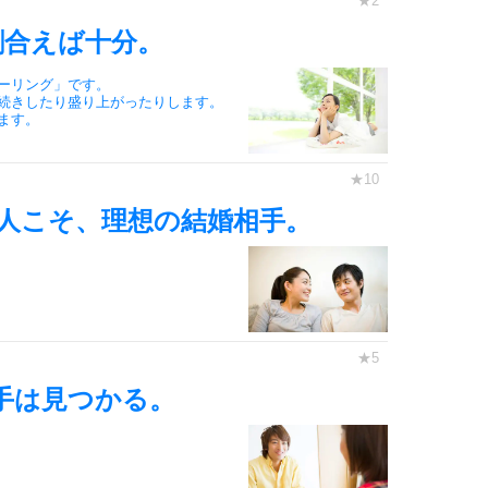
割合えば十分。
6
ーリング」です。
続きしたり盛り上がったりします。
ます。
7
人こそ、理想の結婚相手。
8
9
手は見つかる。
10