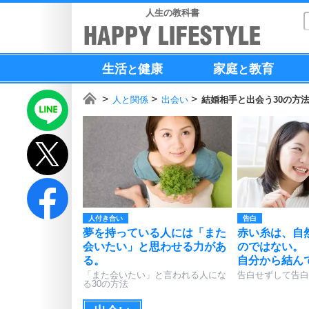
人生の教科書
生活
健康
家庭
教育
と
と
人と関係
出会い
結婚相手と出会う30の方
人付き合い
告白
夢を持っている人には「また
赤い糸は、自
会いたい」と思わせる力があ
のではない。
る。
自分から結ん
「また会いたい」と言われる人にな
告白せずして告白
る30の方法