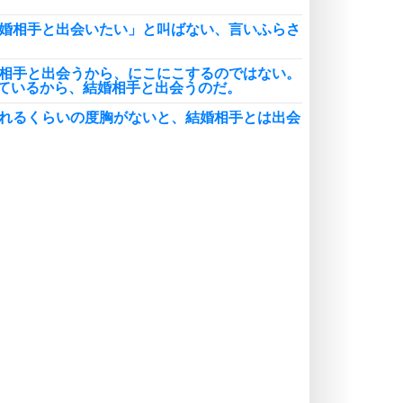
結婚相手と出会いたい」と叫ばない、言いふらさ
婚相手と出会うから、にこにこするのではない。
ているから、結婚相手と出会うのだ。
われるくらいの度胸がないと、結婚相手とは出会
婚相手は1人いればいい。数を求めるのはナンセ
き寄せる力を感じるなら、素直に従うのが正解。
跡の出会いが待っている。
婚相手は遠くにいると思い込んでいないか。意外
ることもある。
婚相手と出会うなら、小さな1歩を大切にしよ
行動の積み重ねが、夢の成就につながる。
婚の悪い情報は、意識的に排除しよう。
せにしてくれる人を探すのではない。幸せにした
のだ。