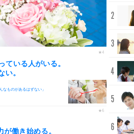
2
3
っている人がいる。
4
ない。
んなものがあるはずない」
5
6
力が働き始める。