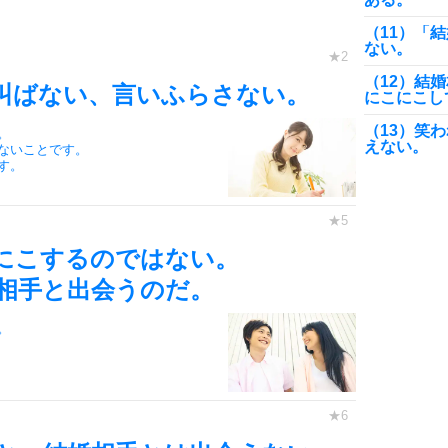
（11）「
ない。
（12）結
叫ばない、言いふらさない。
にこにこし
（13）笑
。
えない。
ないことです。
す。
（14）結
ンス。
（15）引
そこには奇
にこするのではない。
（16）結
相手と出会うのだ。
と近くにい
（17）結
。
う。小さな
（18）結
（19）幸
い人を探す