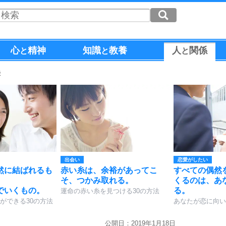
心
精神
知識
教養
人
関係
と
と
と
法
出会い
恋愛がしたい
然に結ばれるも
赤い糸は、余裕があってこ
すべての偶然
そ、つかみ取れる。
くるのは、あ
でいくもの。
る。
運命の赤い糸を見つける30の方法
ができる30の方法
あなたが恋に向い
公開日：2019年1月18日