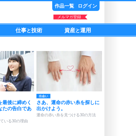
作品一覧
ログイン
メルマガ登録
仕事
技術
資産
運用
と
と
出会い
を最後に締めく
さあ、運命の赤い糸を探しに
なたの告白であ
出かけよう。
運命の赤い糸を見つける30の方法
ている30の理由