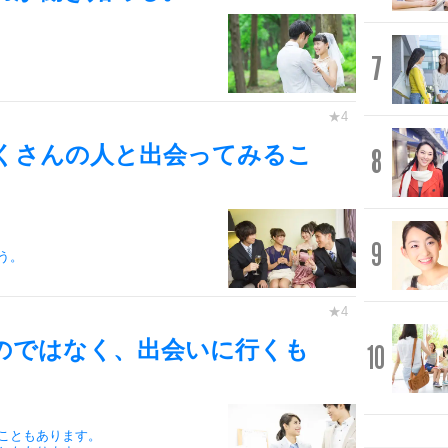
7
くさんの人と出会ってみるこ
8
9
う。
のではなく、出会いに行くも
10
こともあります。