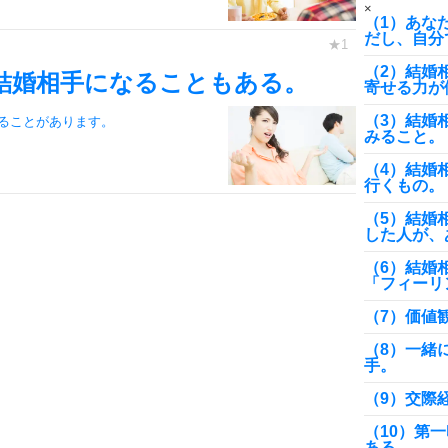
×
（1）あな
だし、自分
（2）結婚
結婚相手になることもある。
寄せる力が
（3）結婚
ることがあります。
みること。
（4）結婚
行くもの。
（5）結婚
した人が、
（6）結婚
「フィーリ
（7）価値
（8）一緒
手。
（9）交際
（10）第
ある。