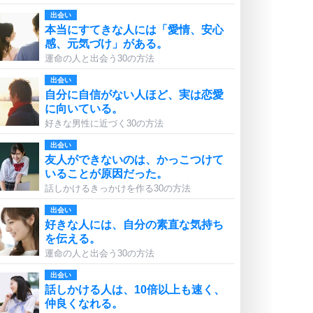
出会い
本当にすてきな人には「愛情、安心
感、元気づけ」がある。
運命の人と出会う30の方法
出会い
自分に自信がない人ほど、実は恋愛
に向いている。
好きな男性に近づく30の方法
出会い
友人ができないのは、かっこつけて
いることが原因だった。
話しかけるきっかけを作る30の方法
出会い
好きな人には、自分の素直な気持ち
を伝える。
運命の人と出会う30の方法
出会い
話しかける人は、10倍以上も速く、
仲良くなれる。