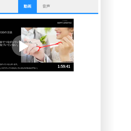
動画
音声
ストレス対策
他人と比べない。
いっそのこと、他人を見ない。
いらいらしない人になる30の方法
プラス思考
ポジティブになれない原因は、行動
しないから。
ポジティブ思考になる30の方法
ストレス対策
1:59:41
人生、なんとかなるもの。
気楽に生きる30の方法
速 （28MB 2時間1秒）
速 （19MB 1時間20分0秒）
自分磨き
器の大きい人は、怒りを優しさで表
速 （14MB 1時間0秒）
現する。
速 （11MB 48分0秒）
器の大きい人になる30の方法
速 （9.2MB 40分0秒）
プラス思考
速 （7.9MB 34分17秒）
ネガティブな人は、複雑に考える。
速 （6.9MB 30分0秒）
ポジティブな人は、シンプルに考え