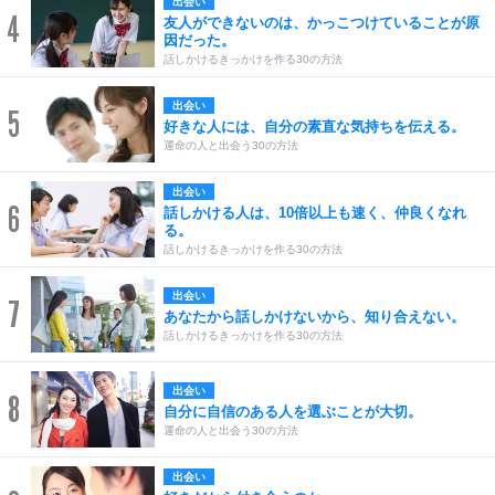
出会い
4
友人ができないのは、かっこつけていることが原
因だった。
話しかけるきっかけを作る30の方法
出会い
5
好きな人には、自分の素直な気持ちを伝える。
運命の人と出会う30の方法
出会い
6
話しかける人は、10倍以上も速く、仲良くなれ
る。
話しかけるきっかけを作る30の方法
出会い
7
あなたから話しかけないから、知り合えない。
話しかけるきっかけを作る30の方法
出会い
8
自分に自信のある人を選ぶことが大切。
運命の人と出会う30の方法
出会い