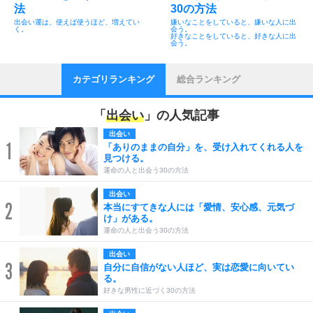
法
30の方法
出会い運は、使えば使うほど、増えてい
嫌いなことをしていると、嫌いな人に出
く。
会う。
好きなことをしていると、好きな人に出
会う。
カテゴリランキング
総合ランキング
「
出会い
」の人気記事
出会い
1
「ありのままの自分」を、受け入れてくれる人を
見つける。
運命の人と出会う30の方法
出会い
2
本当にすてきな人には「愛情、安心感、元気づ
け」がある。
運命の人と出会う30の方法
出会い
3
自分に自信がない人ほど、実は恋愛に向いてい
る。
好きな男性に近づく30の方法