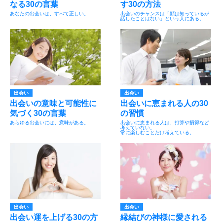
なる30の言葉
す30の方法
あなたの出会いは、すべて正しい。
出会いのチャンスは「顔は知っているが
話したことはない」という人にある。
出会い
出会い
出会いの意味と可能性に
出会いに恵まれる人の30
気づく30の言葉
の習慣
あらゆる出会いには、意味がある。
出会いに恵まれる人は、打算や損得など
考えていない。
常に楽しむことだけ考えている。
出会い
出会い
出会い運を上げる30の方
縁結びの神様に愛される