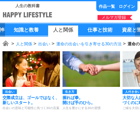
人生の教科書
作品一覧
ログイン
メルマガ登録
神
知識
と
教養
人
と
関係
仕事
と
技術
資産
と
人と関係
出会い
運命の出会いを引き寄せる30の方法
運命の
出会い
生き方
人付き合
交際成立は、ゴールではなく、
握れば拳。
大切な人
新しいスタート。
開けば手のひら。
づくのに
出会いの意味と可能性に気づく30の言葉
人生を豊かにする30の習慣
ご縁を大切