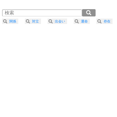
1.5倍速 （714KB 3分2秒）
自分磨き
4
器の大きい人は、怒りを優しさで表現する。
2.0倍速 （535KB 2分16秒）
器の大きい人になる30の方法
2.5倍速 （429KB 1分49秒）
関係
対立
出会い
運命
存在
3.0倍速 （357KB 1分31秒）
プラス思考
5
ネガティブな人は、複雑に考える。
3.5倍速 （306KB 1分18秒）
ポジティブな人は、シンプルに考える。
4.0倍速 （268KB 1分8秒）
ポジティブ思考になる30の方法
ストレス対策
6
価値観を捨てると、いらいらも消える。
いらいらしない人になる30の方法
プラス思考
7
気持ちはなくていいから、とにかく癖にしてしま
う。
ポジティブ思考になる30の方法
自分磨き
8
いらない物は、徹底的に捨てる。
気品と美しさを身につける30の方法
勉強法