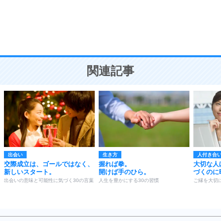
9
謙虚な人こそ、本当に強い人。
頭の使い方がうまくなる30の方法
恋愛学
10
人を好きになったら、まず相手を徹底的に信じる
ことが大切。
恋する人が知っておきたい30の大切なこと
関連記事
出会い
生き方
人付き合
交際成立は、ゴールではなく、
握れば拳。
大切な人
新しいスタート。
開けば手のひら。
づくのに
出会いの意味と可能性に気づく30の言葉
人生を豊かにする30の習慣
ご縁を大切