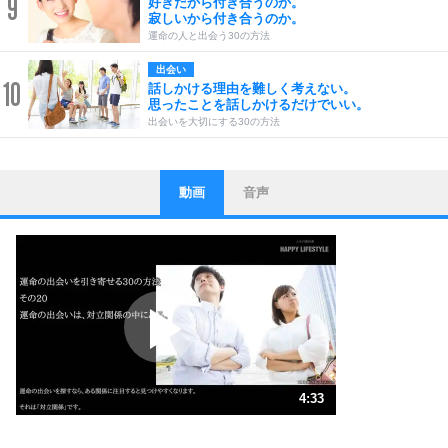
9
好きだから付き合うのか。
寂しいから付き合うのか。
運命の人と出会う30の方法
出会い
10
話しかける理由を難しく考えない。
思ったことを話しかけるだけでいい。
出会いを大切にする30の方法
動画
音声
ストレス対策
1
他人と比べない。
いっそのこと、他人を見ない。
いらいらしない人になる30の方法
プラス思考
2
ポジティブになれない原因は、行動しないから。
ポジティブ思考になる30の方法
ストレス対策
3
人生、なんとかなるもの。
4:33
気楽に生きる30の方法
1.0倍速 （1.1MB 4分33秒）