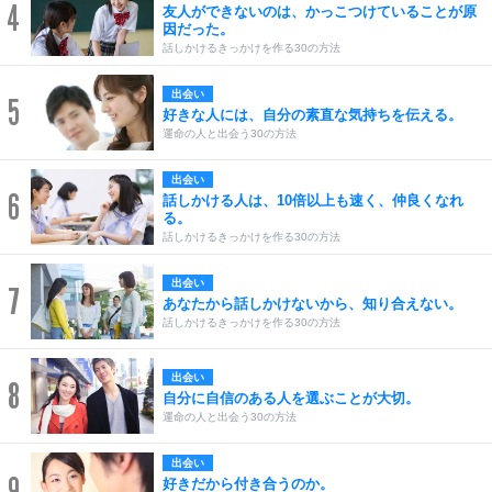
4
友人ができないのは、かっこつけていることが原
因だった。
話しかけるきっかけを作る30の方法
出会い
5
好きな人には、自分の素直な気持ちを伝える。
運命の人と出会う30の方法
出会い
6
話しかける人は、10倍以上も速く、仲良くなれ
る。
話しかけるきっかけを作る30の方法
出会い
7
あなたから話しかけないから、知り合えない。
話しかけるきっかけを作る30の方法
出会い
8
自分に自信のある人を選ぶことが大切。
運命の人と出会う30の方法
出会い
9
好きだから付き合うのか。