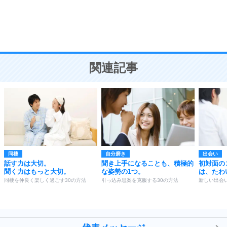
9
謙虚な人こそ、本当に強い人。
頭の使い方がうまくなる30の方法
恋愛学
10
人を好きになったら、まず相手を徹底的に信じる
ことが大切。
恋する人が知っておきたい30の大切なこと
関連記事
同棲
自分磨き
出会い
話す力は大切。
聞き上手になることも、積極的
初対面の
聞く力はもっと大切。
な姿勢の1つ。
は、たわ
同棲を仲良く楽しく過ごす30の方法
引っ込み思案を克服する30の方法
新しい出会