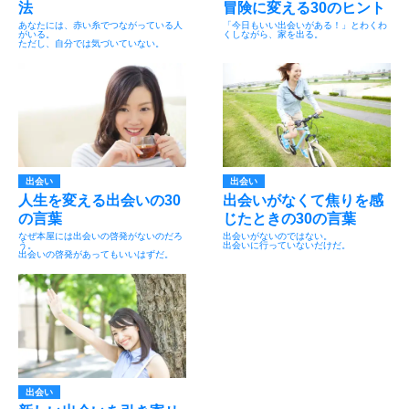
法
冒険に変える30のヒント
あなたには、赤い糸でつながっている人
「今日もいい出会いがある！」とわくわ
がいる。
くしながら、家を出る。
ただし、自分では気づいていない。
出会い
出会い
人生を変える出会いの30
出会いがなくて焦りを感
の言葉
じたときの30の言葉
なぜ本屋には出会いの啓発がないのだろ
出会いがないのではない。
う。
出会いに行っていないだけだ。
出会いの啓発があってもいいはずだ。
出会い