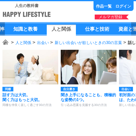
人生の教科書
作品一覧
ログイン
メルマガ登録
神
知識
と
教養
人
と
関係
仕事
と
技術
資産
と
人と関係
出会い
新しい出会いが欲しいときの30の言葉
話し
同棲
自分磨き
出会い
話す力は大切。
聞き上手になることも、積極的
初対面の
聞く力はもっと大切。
な姿勢の1つ。
は、たわ
同棲を仲良く楽しく過ごす30の方法
引っ込み思案を克服する30の方法
新しい出会