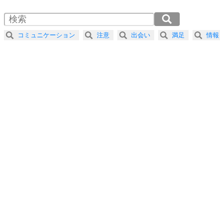
1.5倍速 （560KB 2分23秒）
自分磨き
4
器の大きい人は、怒りを優しさで表現する。
2.0倍速 （420KB 1分47秒）
器の大きい人になる30の方法
2.5倍速 （336KB 1分25秒）
コミュニケーション
注意
出会い
満足
情報
3.0倍速 （280KB 1分11秒）
プラス思考
5
ネガティブな人は、複雑に考える。
3.5倍速 （240KB 1分1秒）
ポジティブな人は、シンプルに考える。
4.0倍速 （210KB 53秒）
ポジティブ思考になる30の方法
ストレス対策
6
価値観を捨てると、いらいらも消える。
いらいらしない人になる30の方法
プラス思考
7
気持ちはなくていいから、とにかく癖にしてしま
う。
ポジティブ思考になる30の方法
自分磨き
8
いらない物は、徹底的に捨てる。
気品と美しさを身につける30の方法
勉強法