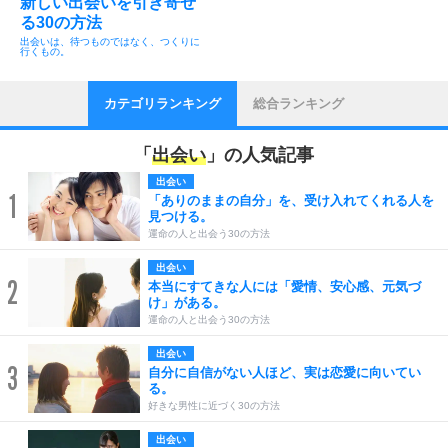
新しい出会いを引き寄せ
る30の方法
出会いは、待つものではなく、つくりに
行くもの。
カテゴリランキング
総合ランキング
「
出会い
」の人気記事
出会い
1
「ありのままの自分」を、受け入れてくれる人を
見つける。
運命の人と出会う30の方法
出会い
2
本当にすてきな人には「愛情、安心感、元気づ
け」がある。
運命の人と出会う30の方法
出会い
3
自分に自信がない人ほど、実は恋愛に向いてい
る。
好きな男性に近づく30の方法
出会い