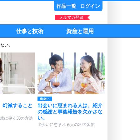
作品一覧
ログイン
メルマガ登録
仕事
技術
資産
運用
と
と
はない。
出会い
、幻滅すること
出会いに恵まれる人は、紹介
。
の感謝と事後報告を欠かさな
い。
就に導く30の方法
出会いに恵まれる人の30の習慣