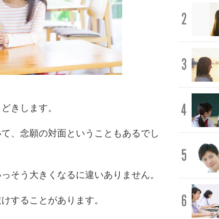
2
3
4
きどきします。
いて、念願の対面ということもあるでし
5
いっそう大きくなるに違いありません。
6
抜けすることがあります。