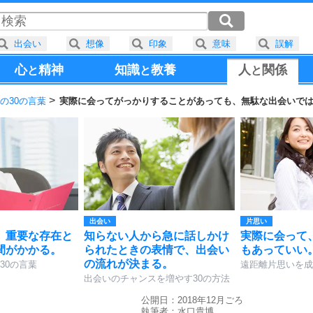
出会い
想像
印象
意味
誤解
心
精神
知識
教養
人
関係
と
と
と
の30の言葉
実際に会ってがっかりすることがあっても、無駄な出会いで
出会い
片思い
、重要な存在と
知らない人から急に話しかけ
実際に会って
間がかかる。
られたときの表情で、出会い
もあっていい
の流れが決まる。
30の言葉
遠距離片思いを成
出会いのチャンスを増やす30の方法
公開日：2018年12月ごろ
執筆者：
水口貴博