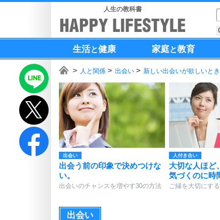
人生の教科書
生活
健康
家庭
教育
と
と
人と関係
出会い
新しい出会いが欲しいとき
出会い
人付き合い
出会う前の印象で決めつけな
大切な人ほど
い。
気づくのに時
出会いのチャンスを増やす30の方法
ご縁を大切にする
出会い