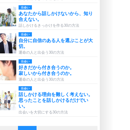
出会い
あなたから話しかけないから、知り
合えない。
話しかけるきっかけを作る30の方法
出会い
自分に自信のある人を選ぶことが大
切。
運命の人と出会う30の方法
出会い
好きだから付き合うのか。
寂しいから付き合うのか。
運命の人と出会う30の方法
出会い
話しかける理由を難しく考えない。
思ったことを話しかけるだけでい
い。
出会いを大切にする30の方法