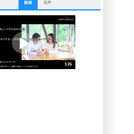
動画
音声
ストレス対策
他人と比べない。
いっそのこと、他人を見ない。
いらいらしない人になる30の方法
プラス思考
ポジティブになれない原因は、行動
しないから。
ポジティブ思考になる30の方法
ストレス対策
3:26
人生、なんとかなるもの。
気楽に生きる30の方法
速 （806KB 3分26秒）
速 （538KB 2分17秒）
自分磨き
器の大きい人は、怒りを優しさで表
速 （403KB 1分43秒）
現する。
速 （323KB 1分22秒）
器の大きい人になる30の方法
速 （269KB 1分8秒）
プラス思考
速 （231KB 58秒）
ネガティブな人は、複雑に考える。
速 （202KB 51秒）
ポジティブな人は、シンプルに考え
る。