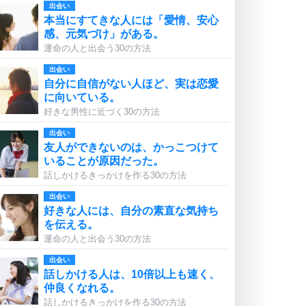
出会い
本当にすてきな人には「愛情、安心
感、元気づけ」がある。
運命の人と出会う30の方法
出会い
自分に自信がない人ほど、実は恋愛
に向いている。
好きな男性に近づく30の方法
出会い
友人ができないのは、かっこつけて
いることが原因だった。
話しかけるきっかけを作る30の方法
出会い
好きな人には、自分の素直な気持ち
を伝える。
運命の人と出会う30の方法
出会い
話しかける人は、10倍以上も速く、
仲良くなれる。
話しかけるきっかけを作る30の方法