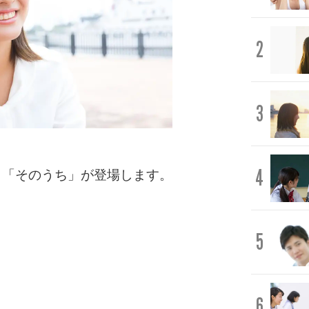
2
3
4
」「そのうち」が登場します。
5
6