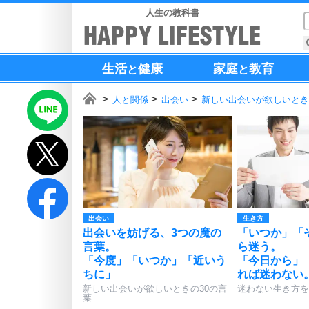
人生の教科書
生活
健康
家庭
教育
と
と
人と関係
出会い
新しい出会いが欲しいとき
出会い
生き方
出会いを妨げる、3つの魔の
「いつか」「
言葉。
ら迷う。
「今度」「いつか」「近いう
「今日から」
ちに」
れば迷わない
新しい出会いが欲しいときの30の言
迷わない生き方を
葉