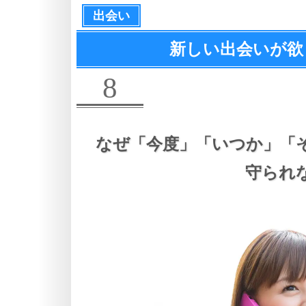
出会い
新しい出会いが欲
8
なぜ
「今度」
「いつか」
「
守られ