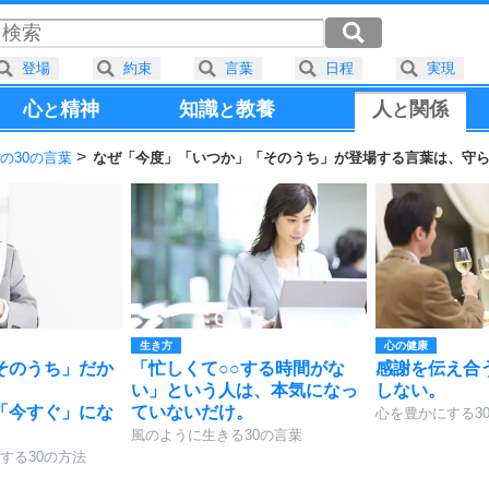
登場
約束
言葉
日程
実現
心
精神
知識
教養
人
関係
と
と
と
の30の言葉
なぜ「今度」「いつか」「そのうち」が登場する言葉は、守
生き方
心の健康
そのうち」だか
「忙しくて○○する時間がな
感謝を伝え合
い」という人は、本気になっ
しない。
「今すぐ」にな
ていないだけ。
心を豊かにする3
。
風のように生きる30の言葉
する30の方法