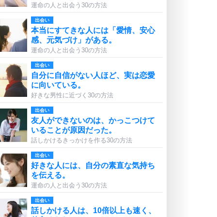
運命の人と出会う30の方法
出会い
本当にすてきな人には「愛情、安心
感、元気づけ」がある。
運命の人と出会う30の方法
出会い
自分に自信がない人ほど、実は恋愛
に向いている。
好きな男性に近づく30の方法
出会い
友人ができないのは、かっこつけて
いることが原因だった。
話しかけるきっかけを作る30の方法
出会い
好きな人には、自分の素直な気持ち
を伝える。
運命の人と出会う30の方法
出会い
話しかける人は、10倍以上も速く、