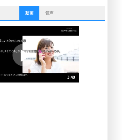
動画
音声
ストレス対策
他人と比べない。
いっそのこと、他人を見ない。
いらいらしない人になる30の方法
プラス思考
ポジティブになれない原因は、行動
しないから。
ポジティブ思考になる30の方法
ストレス対策
3:49
人生、なんとかなるもの。
気楽に生きる30の方法
速 （898KB 3分49秒）
速 （599KB 2分33秒）
自分磨き
器の大きい人は、怒りを優しさで表
速 （449KB 1分54秒）
現する。
速 （360KB 1分31秒）
器の大きい人になる30の方法
速 （300KB 1分16秒）
プラス思考
速 （257KB 1分5秒）
ネガティブな人は、複雑に考える。
速 （225KB 57秒）