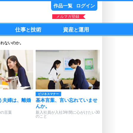
作品一覧
ログイン
メルマガ登録
仕事
技術
資産
運用
と
と
られないのか。
ビジネスマナー
う夫婦は、離婚
基本言葉、言い忘れていませ
んか。
0の言葉
新入社員が入社3年間に心がけたい30
のこと