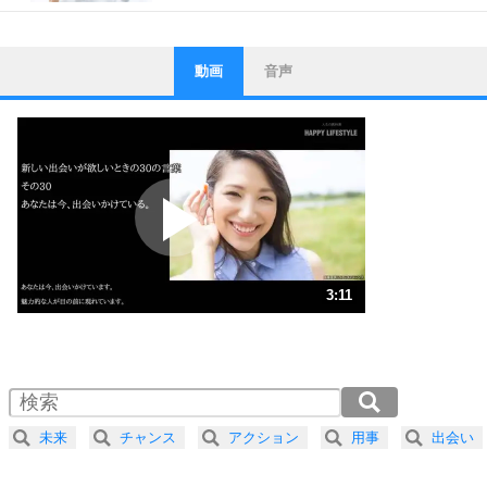
動画
音声
ストレス対策
1
他人と比べない。
いっそのこと、他人を見ない。
いらいらしない人になる30の方法
プラス思考
2
ポジティブになれない原因は、行動しないから。
ポジティブ思考になる30の方法
ストレス対策
3
人生、なんとかなるもの。
3:11
気楽に生きる30の方法
1.0倍速 （751KB 3分11秒）
1.5倍速 （501KB 2分8秒）
自分磨き
4
器の大きい人は、怒りを優しさで表現する。
2.0倍速 （376KB 1分36秒）
器の大きい人になる30の方法
2.5倍速 （301KB 1分16秒）
未来
チャンス
アクション
用事
出会い
3.0倍速 （251KB 1分4秒）
プラス思考
5
ネガティブな人は、複雑に考える。
3.5倍速 （215KB 54秒）