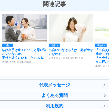
恋する人が知っておきたい30の大切なこと
関連記事
出会い
出会い
出会い
結婚相手は遠くにいると思い込
出会いに行ける人は、必ず幸せ
「出会え
んでいないか。
になれる。
残念」で
意外と近くにいることもある。
「出会え
人生を変える出会いの30の言葉
次に行こ
結婚相手と出会う30の方法
出会いのチ
代表メッセージ
よくある質問
利用規約