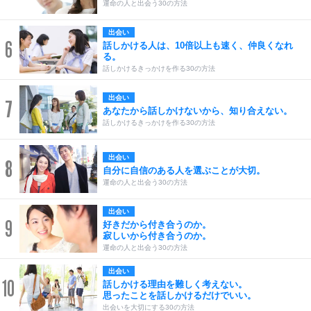
運命の人と出会う30の方法
出会い
6
話しかける人は、10倍以上も速く、仲良くなれ
る。
話しかけるきっかけを作る30の方法
出会い
7
あなたから話しかけないから、知り合えない。
話しかけるきっかけを作る30の方法
出会い
8
自分に自信のある人を選ぶことが大切。
運命の人と出会う30の方法
出会い
9
好きだから付き合うのか。
寂しいから付き合うのか。
運命の人と出会う30の方法
出会い
10
話しかける理由を難しく考えない。
思ったことを話しかけるだけでいい。
出会いを大切にする30の方法