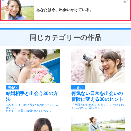
あなたは今、出会いかけている。
同じカテゴリーの作品
出会い
出会い
結婚相手と出会う30の方
何気ない日常を出会いの
法
冒険に変える30のヒント
あなたには、赤い糸でつながっている人
「今日もいい出会いがある！」とわくわ
がいる。
くしながら、家を出る。
ただし、自分では気づいていない。