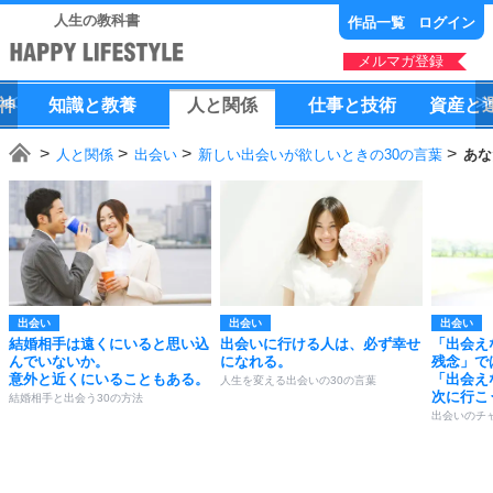
人生の教科書
作品一覧
ログイン
メルマガ登録
神
知識
と
教養
人
と
関係
仕事
と
技術
資産
と
人と関係
出会い
新しい出会いが欲しいときの30の言葉
あな
出会い
出会い
出会い
結婚相手は遠くにいると思い込
出会いに行ける人は、必ず幸せ
「出会え
んでいないか。
になれる。
残念」で
意外と近くにいることもある。
「出会え
人生を変える出会いの30の言葉
次に行こ
結婚相手と出会う30の方法
出会いのチ