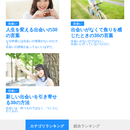
出会い
出会い
人生を変える出会いの30
出会いがなくて焦りを感
の言葉
じたときの30の言葉
なぜ本屋には出会いの啓発がないのだろ
出会いがないのではない。
う。
出会いに行っていないだけだ。
出会いの啓発があってもいいはずだ。
出会い
新しい出会いを引き寄せ
る30の方法
出会いは、待つものではなく、つくりに
行くもの。
カテゴリランキング
総合ランキング