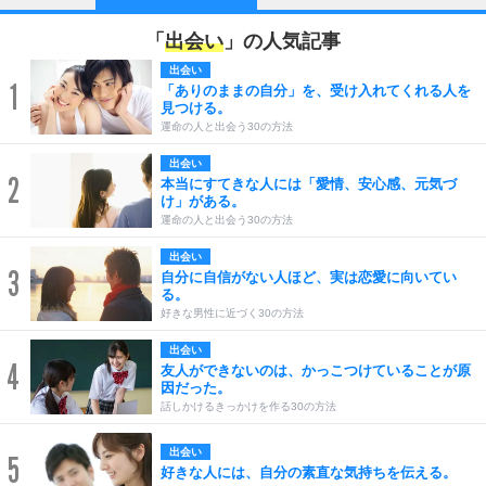
「
出会い
」の人気記事
出会い
1
「ありのままの自分」を、受け入れてくれる人を
見つける。
運命の人と出会う30の方法
出会い
2
本当にすてきな人には「愛情、安心感、元気づ
け」がある。
運命の人と出会う30の方法
出会い
3
自分に自信がない人ほど、実は恋愛に向いてい
る。
好きな男性に近づく30の方法
出会い
4
友人ができないのは、かっこつけていることが原
因だった。
話しかけるきっかけを作る30の方法
出会い
5
好きな人には、自分の素直な気持ちを伝える。