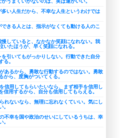
なかうまくいかないのは、実は運がいい。
が多い人生だから、不幸な人生というわけでは
ができる人とは、指示がなくても動ける人のこ
我慢していると、なかなか笑顔になれない。我
泣いたほうが、早く笑顔になれる。
レを引いてもがっかりしない。行動できた自分
する。
胸があるから、勇敢な行動するのではない。勇敢
るから、度胸がついてくる。
分を信用してもらいたいなら、まず相手を信用し
を信用するから、自分も信用してもらえる。
れられないなら、無理に忘れなくていい。気にし
い。
分の不幸を国や政治のせいにしているうちは、幸
い。
しいのはいい。余裕を失うのがいけない。