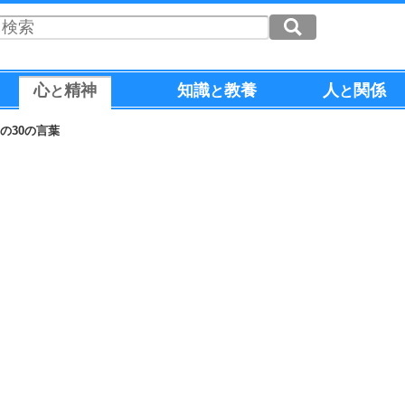
心
精神
知識
教養
人
関係
と
と
と
の30の言葉