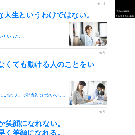
3
な人生というわけではない。
1.0倍
1.5倍
いということ。
4
2.0倍
2.5倍
3.0倍
なくても動ける人のことをい
3.5倍
5
4.0倍
にこなす人」が代表的ではないでしょ
6
か笑顔になれない。
7
早く笑顔になれる。