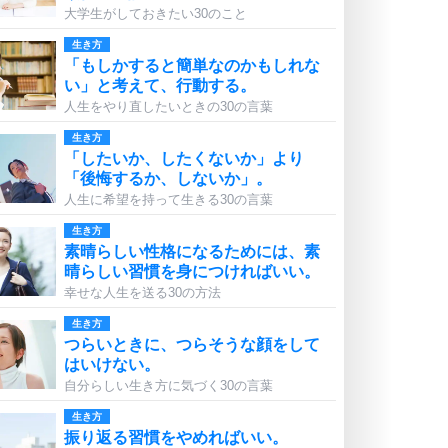
大学生がしておきたい30のこと
生き方
「もしかすると簡単なのかもしれな
い」と考えて、行動する。
人生をやり直したいときの30の言葉
生き方
「したいか、したくないか」より
「後悔するか、しないか」。
人生に希望を持って生きる30の言葉
生き方
素晴らしい性格になるためには、素
晴らしい習慣を身につければいい。
幸せな人生を送る30の方法
生き方
つらいときに、つらそうな顔をして
はいけない。
自分らしい生き方に気づく30の言葉
生き方
振り返る習慣をやめればいい。