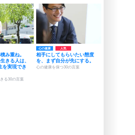
心の健康
の積み重ね。
相手にしてもらいたい態度
命生きる人は、
を、まず自分が先にする。
生を実現でき
心の健康を保つ30の言葉
きる30の言葉