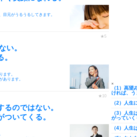
、目元がうるうるしてきます。
8
ない。
9
る。
ります。
10
があります。
×
（1）高望
ければ、う
（2）人生
するのではない。
（3）人生
がついてくる。
がっていく
（4）人生
。