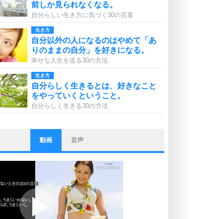
前しか見られなくなる。
自分らしい生き方に気づく30の言葉
生き方
自分以外の人になるのはやめて「あ
りのままの自分」を好きになる。
幸せな人生を送る30の方法
生き方
自分らしく生きるとは、好きなこと
をやっていくということ。
自分らしく生きる30の方法
動画
音声
ストレス対策
他人と比べない。
いっそのこと、他人を見ない。
いらいらしない人になる30の方法
プラス思考
ポジティブになれない原因は、行動
しないから。
ポジティブ思考になる30の方法