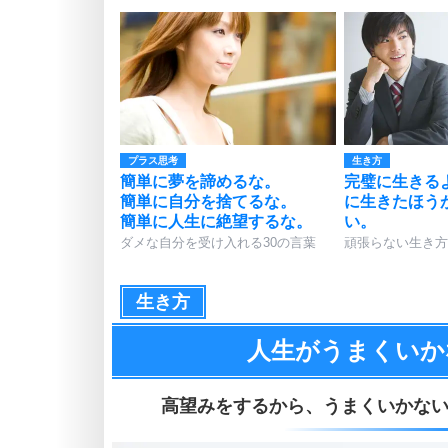
プラス思考
生き方
簡単に夢を諦めるな。
完璧に生きる
簡単に自分を捨てるな。
に生きたほう
簡単に人生に絶望するな。
い。
ダメな自分を受け入れる30の言葉
頑張らない生き方
生き方
人生がうまくいか
高望みをするから、
うまくいかな