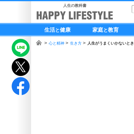
人生の教科書
生活
健康
家庭
教育
と
と
心と精神
生き方
人生がうまくいかないとき