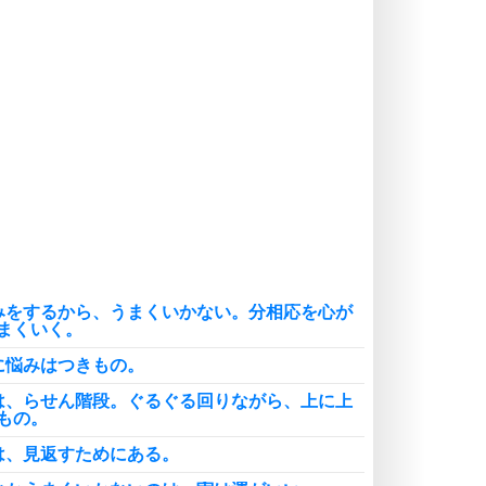
癖にしてしまう。
ポジティブ思考になる30の方法
自分磨き
いらない物は、徹底的に捨てる。
気品と美しさを身につける30の方法
勉強法
謙虚な人こそ、本当に強い人。
頭の使い方がうまくなる30の方法
恋愛学
人を好きになったら、まず相手を徹
底的に信じることが大切。
みをするから、うまくいかない。分相応を心が
恋する人が知っておきたい30の大切なこと
まくいく。
に悩みはつきもの。
は、らせん階段。ぐるぐる回りながら、上に上
もの。
は、見返すためにある。