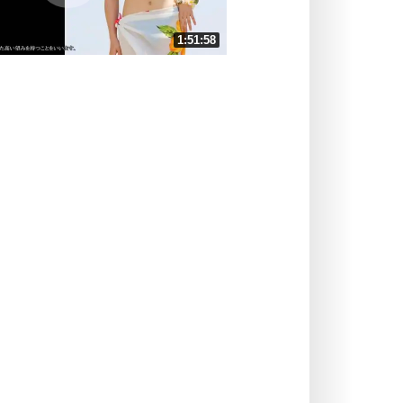
ストレス対策
1:51:58
人生、なんとかなるもの。
気楽に生きる30の方法
速 （26MB 1時間52分18秒）
速 （18MB 1時間14分52秒）
自分磨き
器の大きい人は、怒りを優しさで表
速 （13MB 56分9秒）
現する。
速 （11MB 44分55秒）
器の大きい人になる30の方法
速 （8.6MB 37分26秒）
プラス思考
速 （7.4MB 32分5秒）
ネガティブな人は、複雑に考える。
速 （6.5MB 28分4秒）
ポジティブな人は、シンプルに考え
る。
ポジティブ思考になる30の方法
ストレス対策
価値観を捨てると、いらいらも消え
る。
いらいらしない人になる30の方法
プラス思考
気持ちはなくていいから、とにかく