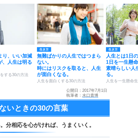
生き方
生き方
より、いい加減
無難ばかりの人生ではつまら
人生とは1日
が、人生は明る
ない。
1日を一生懸
時にはリスクを取ると、人生
素晴らしい人
が面白くなる。
る。
をする30の方法
人生を面白くする30の方法
人生を一生懸命生
公開日：2017年7月1日
執筆者：
水口貴博
ないときの
30の言葉
い。
分相応を心がければ、
うまくいく。