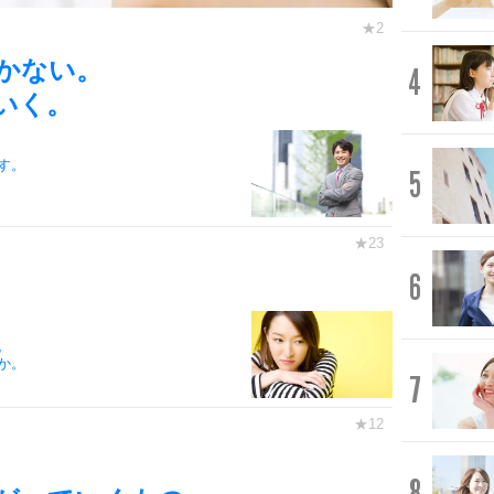
かない。
4
いく。
す。
5
6
。
か。
7
8