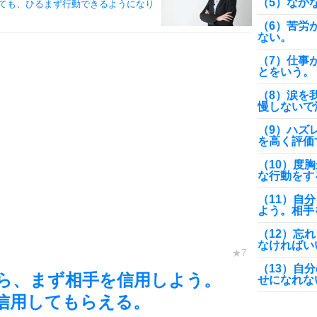
（5）なか
ても、ひるまず行動できるようになり
（6）苦労
ない。
（7）仕事
とをいう。
（8）涙を
慢しないで
（9）ハズ
を高く評価
（10）度
な行動をす
（11）自
よう。相手
（12）忘
なければい
（13）自
ら、まず相手を信用しよう。
せになれな
信用してもらえる。
（14）忙