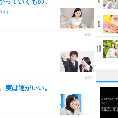
がっていくもの。
ります。
9
10
1
、実は運がいい。
2