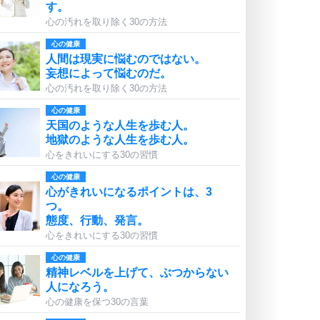
す。
心の汚れを取り除く30の方法
心の健康
人間は現実に悩むのではない。
妄想によって悩むのだ。
心の汚れを取り除く30の方法
心の健康
天国のような人生を歩む人。
地獄のような人生を歩む人。
心をきれいにする30の習慣
心の健康
心がきれいになるポイントは、3
つ。
態度、行動、発言。
心をきれいにする30の習慣
心の健康
精神レベルを上げて、ぶつからない
人になろう。
心の健康を保つ30の言葉