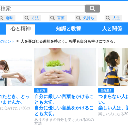
趣味
方法
言葉
気持ち
人生
心
精神
知識
教養
人
関係
と
と
と
0のヒント
人を喜ばせる趣味を持とう。相手も自分も幸せにできる。
生き方
自分磨き
れたとき、とっ
自分に厳しい言葉をかけるこ
つまらない人
いませんか。
とも大切。
い。
自分に優しい言葉をかけるこ
楽しい人は、
に心がけたい30の
とも大切。
楽しい人になる3
ありのままの自分を受け入れる30の
方法