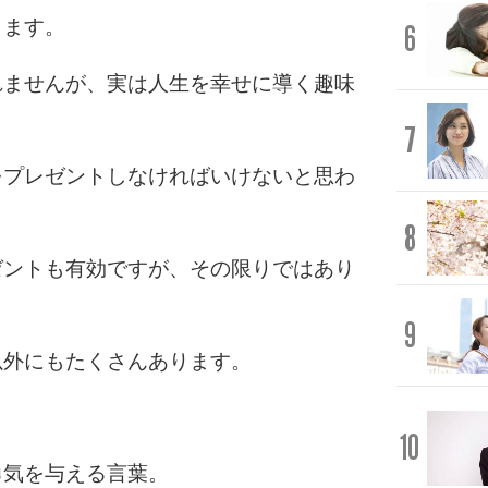
ります。
6
れませんが、実は人生を幸せに導く趣味
7
をプレゼントしなければいけないと思わ
8
ゼントも有効ですが、その限りではあり
9
以外にもたくさんあります。
10
勇気を与える言葉。