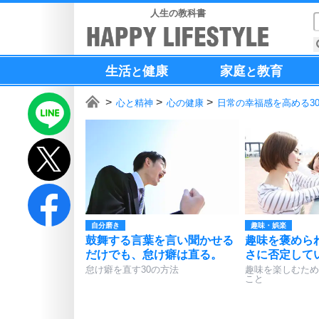
人生の教科書
生活
健康
家庭
教育
と
と
心と精神
心の健康
日常の幸福感を高める3
自分磨き
趣味・娯楽
鼓舞する言葉を言い聞かせる
趣味を褒めら
だけでも、怠け癖は直る。
さに否定して
怠け癖を直す30の方法
趣味を楽しむため
こと