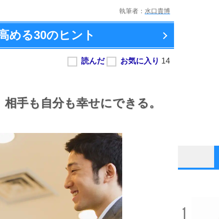
執筆者：
水口貴博
高める
30のヒント
。
相手も自分も幸せにできる。
1