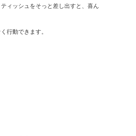
3.5倍
、ティッシュをそっと差し出すと、喜ん
5
4.0倍
なく行動できます。
6
7
8
9