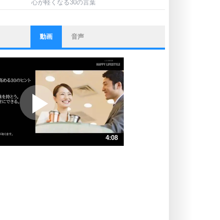
心が軽くなる30の言葉
動画
音声
ストレス対策
他人と比べない。
いっそのこと、他人を見ない。
いらいらしない人になる30の方法
プラス思考
ポジティブになれない原因は、行動
しないから。
ポジティブ思考になる30の方法
ストレス対策
4:08
人生、なんとかなるもの。
気楽に生きる30の方法
速 （970KB 4分8秒）
速 （647KB 2分45秒）
自分磨き
器の大きい人は、怒りを優しさで表
速 （485KB 2分4秒）
現する。
速 （388KB 1分39秒）
器の大きい人になる30の方法
速 （324KB 1分22秒）
プラス思考