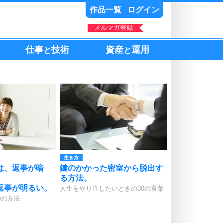
作品一覧
ログイン
メルマガ登録
仕事
技術
資産
運用
と
と
生き方
は、返事が暗
鍵のかかった密室から脱出す
る方法。
返事が明るい。
人生をやり直したいときの30の言葉
0の方法