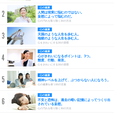
心の健康
2
人間は現実に悩むのではない。
妄想によって悩むのだ。
心の汚れを取り除く30の方法
心の健康
3
天国のような人生を歩む人。
地獄のような人生を歩む人。
心をきれいにする30の習慣
心の健康
4
心がきれいになるポイントは、3つ。
態度、行動、発言。
心をきれいにする30の習慣
心の健康
5
精神レベルを上げて、ぶつからない人になろう。
心の健康を保つ30の言葉
心の健康
6
不安と恐怖は、過去の暗い記憶によってつくり出
されている妄想。
心の汚れを取り除く30の方法