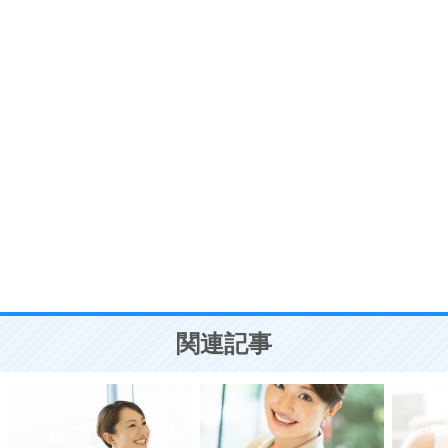
プラス思考
7
気持ちはなくていいから、とにかく癖にしてしま
う。
ポジティブ思考になる30の方法
自分磨き
8
いらない物は、徹底的に捨てる。
気品と美しさを身につける30の方法
勉強法
9
謙虚な人こそ、本当に強い人。
頭の使い方がうまくなる30の方法
恋愛学
10
人を好きになったら、まず相手を徹底的に信じる
ことが大切。
恋する人が知っておきたい30の大切なこと
関連記事