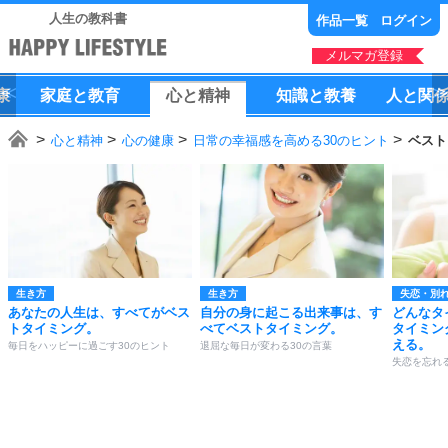
人生の教科書
作品一覧
ログイン
メルマガ登録
康
家庭
と
教育
心
と
精神
知識
と
教養
人
と
関
心と精神
心の健康
日常の幸福感を高める30のヒント
ベスト
生き方
生き方
失恋・別
あなたの人生は、すべてがベス
自分の身に起こる出来事は、す
どんなタ
トタイミング。
べてベストタイミング。
タイミン
える。
毎日をハッピーに過ごす30のヒント
退屈な毎日が変わる30の言葉
失恋を忘れる