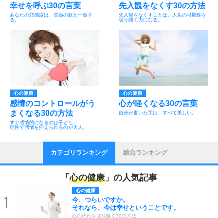
幸せを呼ぶ30の言葉
先入観をなくす30の方法
あなたの好感度は、笑顔の数と一致す
先入観をなくすことは、人生の可能性を
る。
切り開く力になる。
心の健康
心の健康
感情のコントロールがう
心が軽くなる30の言葉
まくなる30の方法
自分が書いた字は、すべて美しい。
すぐ感情的になるのは子ども。
理性で感情を抑えられるのが大人。
カテゴリランキング
総合ランキング
「
心の健康
」の人気記事
心の健康
1
今、つらいですか。
それなら、今は幸せということです。
心の汚れを取り除く30の方法