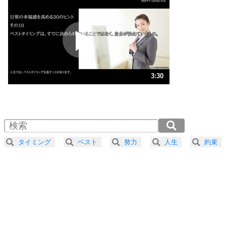
いらいらしない人になる30の方法
プラス思考
2
ポジティブになれない原因は、行動しないから。
ポジティブ思考になる30の方法
ストレス対策
3
人生、なんとかなるもの。
3:30
気楽に生きる30の方法
1.0倍速 （822KB 3分30秒）
1.5倍速 （549KB 2分20秒）
自分磨き
4
器の大きい人は、怒りを優しさで表現する。
2.0倍速 （412KB 1分45秒）
器の大きい人になる30の方法
2.5倍速 （330KB 1分24秒）
タイミング
ベスト
努力
人生
約束
3.0倍速 （275KB 1分10秒）
プラス思考
5
ネガティブな人は、複雑に考える。
3.5倍速 （236KB 1分0秒）
ポジティブな人は、シンプルに考える。
4.0倍速 （206KB 52秒）
ポジティブ思考になる30の方法
ストレス対策
6
価値観を捨てると、いらいらも消える。
いらいらしない人になる30の方法