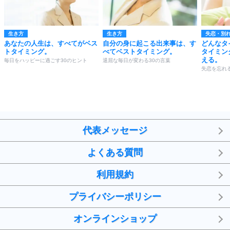
生き方
生き方
失恋・別
あなたの人生は、すべてがベス
自分の身に起こる出来事は、す
どんなタ
トタイミング。
べてベストタイミング。
タイミン
える。
毎日をハッピーに過ごす30のヒント
退屈な毎日が変わる30の言葉
失恋を忘れる
代表メッセージ
よくある質問
利用規約
プライバシーポリシー
オンラインショップ