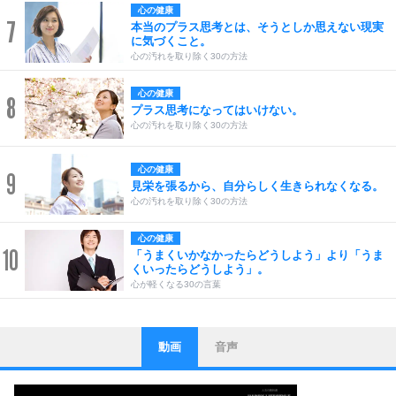
心の健康
7
本当のプラス思考とは、そうとしか思えない現実
に気づくこと。
心の汚れを取り除く30の方法
心の健康
8
プラス思考になってはいけない。
心の汚れを取り除く30の方法
心の健康
9
見栄を張るから、自分らしく生きられなくなる。
心の汚れを取り除く30の方法
心の健康
10
「うまくいかなかったらどうしよう」より「うま
くいったらどうしよう」。
心が軽くなる30の言葉
動画
音声
ストレス対策
1
他人と比べない。
いっそのこと、他人を見ない。