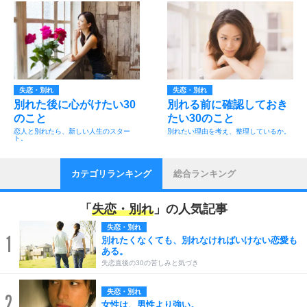
失恋・別れ
失恋・別れ
別れた後に心がけたい30
別れる前に確認しておき
のこと
たい30のこと
恋人と別れたら、新しい人生のスター
別れたい理由を考え、整理しているか。
ト。
カテゴリランキング
総合ランキング
「
失恋・別れ
」の人気記事
失恋・別れ
1
別れたくなくても、別れなければいけない恋愛も
ある。
失恋直後の30の苦しみと気づき
失恋・別れ
2
女性は、男性より強い。