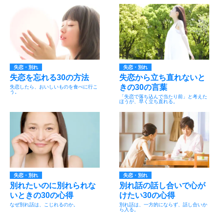
失恋・別れ
失恋・別れ
失恋を忘れる30の方法
失恋から立ち直れないと
きの30の言葉
失恋したら、おいしいものを食べに行こ
う。
「失恋で落ち込んで当たり前」と考えた
ほうが、早く立ち直れる。
失恋・別れ
失恋・別れ
別れたいのに別れられな
別れ話の話し合いで心が
いときの30の心得
けたい30の心得
なぜ別れ話は、こじれるのか。
別れ話は、一方的にならず、話し合いか
ら入る。