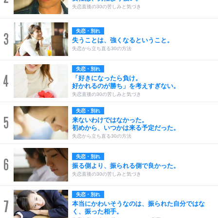
失恋直後の30の苦しみと気づき
失恋・別れ
3
失うことは、強くなるということ。
失恋から立ち直る30の方法
失恋・別れ
4
「好きになったら負け。
好かれるのが勝ち」を考えすぎない。
失恋直後の30の苦しみと気づき
失恋・別れ
5
来ないわけではなかった。
初めから、いつかは来る予定だった。
失恋から立ち直る30の方法
失恋・別れ
6
振る側より、振られる側で良かった。
失恋直後の30の苦しみと気づき
失恋・別れ
7
本当にかわいそうなのは、振られた自分ではな
く、振った相手。