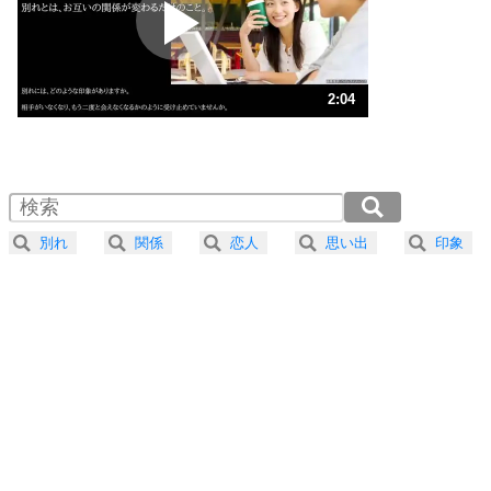
2
ポジティブになれない原因は、行動しないから。
ポジティブ思考になる30の方法
ストレス対策
3
人生、なんとかなるもの。
2:04
気楽に生きる30の方法
1.0倍速 （486KB 2分4秒）
1.5倍速 （325KB 1分22秒）
自分磨き
4
器の大きい人は、怒りを優しさで表現する。
2.0倍速 （244KB 1分2秒）
器の大きい人になる30の方法
2.5倍速 （195KB 49秒）
別れ
関係
恋人
思い出
印象
3.0倍速 （163KB 41秒）
プラス思考
5
ネガティブな人は、複雑に考える。
3.5倍速 （140KB 35秒）
ポジティブな人は、シンプルに考える。
4.0倍速 （122KB 31秒）
ポジティブ思考になる30の方法
ストレス対策
6
価値観を捨てると、いらいらも消える。
いらいらしない人になる30の方法
プラス思考
7
気持ちはなくていいから、とにかく癖にしてしま
う。