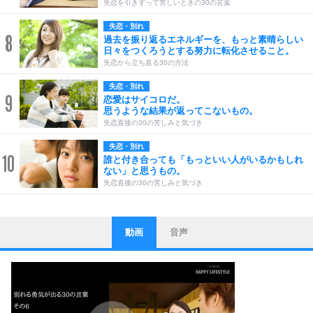
失恋を引きずって苦しいときの30の言葉
失恋・別れ
8
過去を振り返るエネルギーを、もっと素晴らしい
日々をつくろうとする努力に転化させること。
失恋から立ち直る30の方法
失恋・別れ
9
恋愛はサイコロだ。
思うような結果が返ってこないもの。
失恋直後の30の苦しみと気づき
失恋・別れ
10
誰と付き合っても「もっといい人がいるかもしれ
ない」と思うもの。
失恋直後の30の苦しみと気づき
動画
音声
ストレス対策
1
他人と比べない。
いっそのこと、他人を見ない。
いらいらしない人になる30の方法
プラス思考