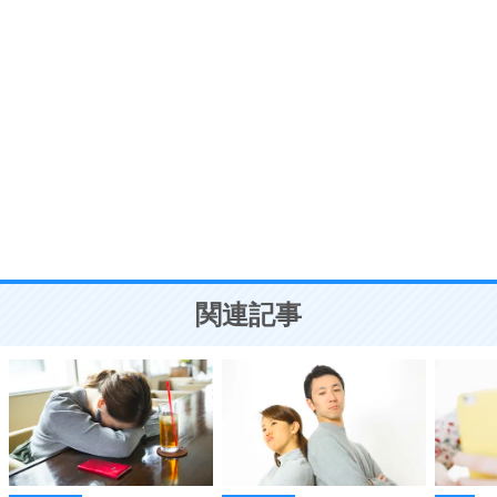
ポジティブ思考になる30の方法
自分磨き
8
いらない物は、徹底的に捨てる。
気品と美しさを身につける30の方法
勉強法
9
謙虚な人こそ、本当に強い人。
頭の使い方がうまくなる30の方法
恋愛学
10
人を好きになったら、まず相手を徹底的に信じる
ことが大切。
恋する人が知っておきたい30の大切なこと
関連記事