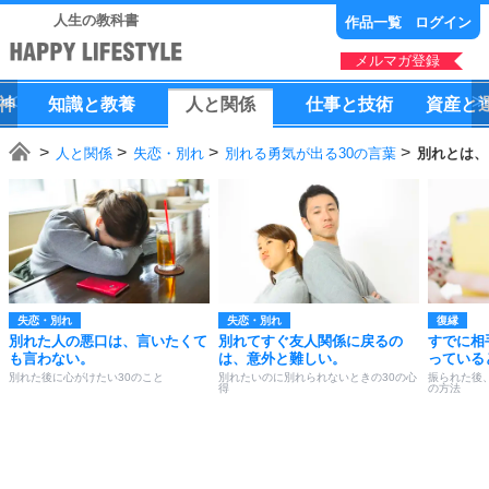
人生の教科書
作品一覧
ログイン
メルマガ登録
神
知識
と
教養
人
と
関係
仕事
と
技術
資産
と
人と関係
失恋・別れ
別れる勇気が出る30の言葉
別れとは、
失恋・別れ
失恋・別れ
復縁
別れた人の悪口は、言いたくて
別れてすぐ友人関係に戻るの
すでに相
も言わない。
は、意外と難しい。
っている
別れた後に心がけたい30のこと
別れたいのに別れられないときの30の心
振られた後
得
の方法