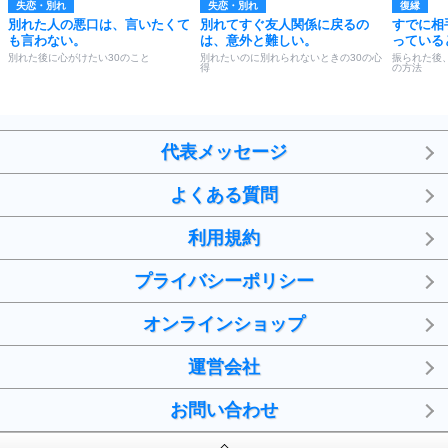
失恋・別れ
失恋・別れ
復縁
別れた人の悪口は、言いたくて
別れてすぐ友人関係に戻るの
すでに相
も言わない。
は、意外と難しい。
っている
別れた後に心がけたい30のこと
別れたいのに別れられないときの30の心
振られた後
得
の方法
代表メッセージ
よくある質問
利用規約
プライバシーポリシー
オンラインショップ
運営会社
お問い合わせ