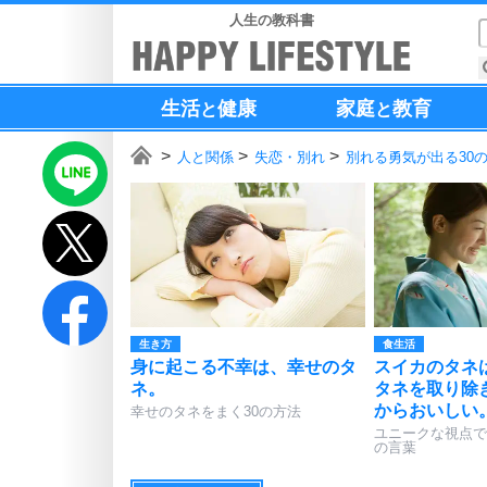
人生の教科書
生活
健康
家庭
教育
と
と
人と関係
失恋・別れ
別れる勇気が出る30
生き方
食生活
身に起こる不幸は、幸せのタ
スイカのタネ
ネ。
タネを取り除
からおいしい
幸せのタネをまく30の方法
ユニークな視点で
の言葉