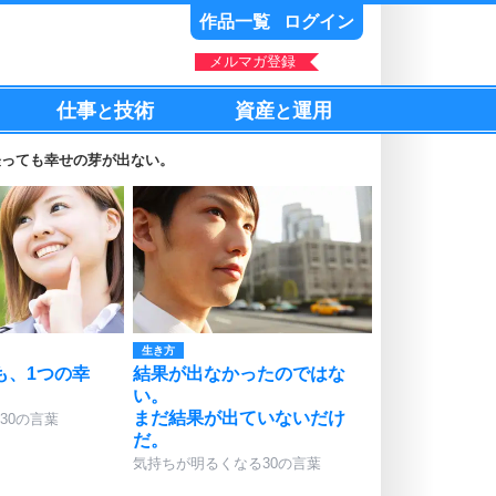
作品一覧
ログイン
メルマガ登録
仕事
技術
資産
運用
と
と
経っても幸せの芽が出ない。
生き方
も、1つの幸
結果が出なかったのではな
い。
まだ結果が出ていないだけ
30の言葉
だ。
気持ちが明るくなる30の言葉