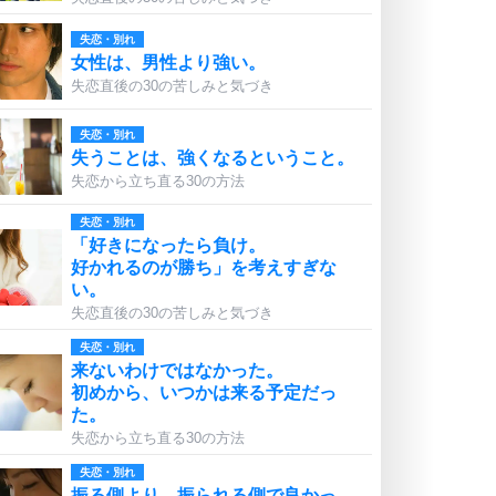
失恋・別れ
女性は、男性より強い。
失恋直後の30の苦しみと気づき
失恋・別れ
失うことは、強くなるということ。
失恋から立ち直る30の方法
失恋・別れ
「好きになったら負け。
好かれるのが勝ち」を考えすぎな
い。
失恋直後の30の苦しみと気づき
失恋・別れ
来ないわけではなかった。
初めから、いつかは来る予定だっ
た。
失恋から立ち直る30の方法
失恋・別れ
振る側より、振られる側で良かっ