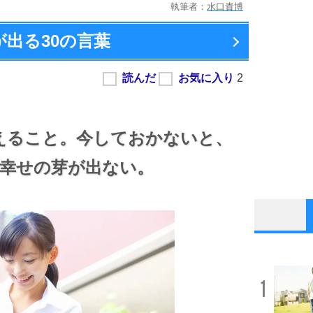
執筆者：
水口貴博
が出る
30の言葉
えること。
今しておかないと、
幸せの芽が出ない。
1