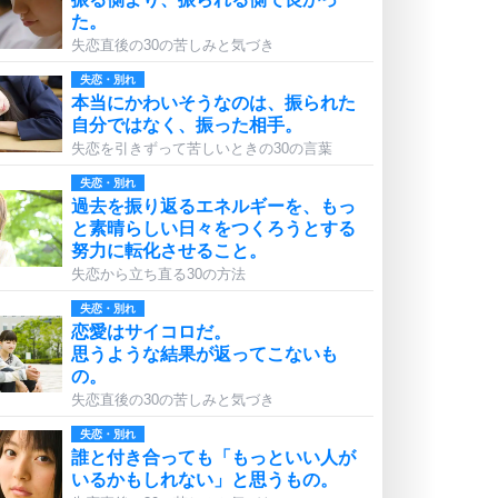
た。
失恋直後の30の苦しみと気づき
失恋・別れ
本当にかわいそうなのは、振られた
自分ではなく、振った相手。
失恋を引きずって苦しいときの30の言葉
失恋・別れ
過去を振り返るエネルギーを、もっ
と素晴らしい日々をつくろうとする
努力に転化させること。
失恋から立ち直る30の方法
失恋・別れ
恋愛はサイコロだ。
思うような結果が返ってこないも
の。
失恋直後の30の苦しみと気づき
失恋・別れ
誰と付き合っても「もっといい人が
いるかもしれない」と思うもの。