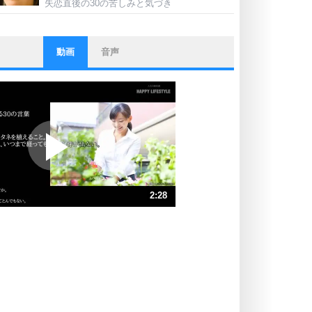
失恋直後の30の苦しみと気づき
動画
音声
ストレス対策
他人と比べない。
いっそのこと、他人を見ない。
いらいらしない人になる30の方法
プラス思考
ポジティブになれない原因は、行動
しないから。
ポジティブ思考になる30の方法
ストレス対策
2:28
人生、なんとかなるもの。
気楽に生きる30の方法
速 （581KB 2分28秒）
速 （387KB 1分38秒）
自分磨き
器の大きい人は、怒りを優しさで表
速 （291KB 1分14秒）
現する。
速 （233KB 59秒）
器の大きい人になる30の方法
速 （194KB 49秒）
プラス思考