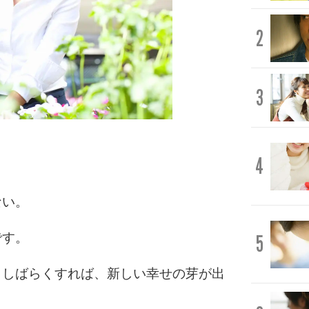
2
3
4
ない。
です。
5
、しばらくすれば、新しい幸せの芽が出