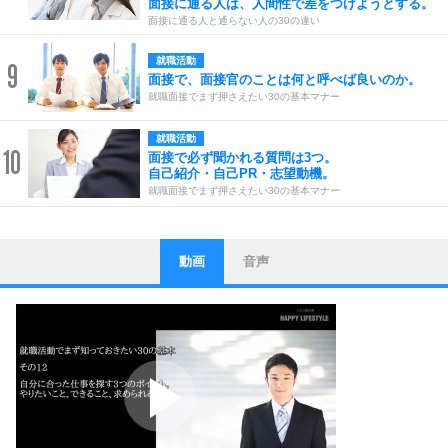
面接に通る人は、人間性で差をつけようとする。
面接に通る人と通らない人の30の違い
就職活動
9
面接で、面接官のことは何と呼べば良いのか。
就職面接でまず押さえたい30の基本マナー
就職活動
10
面接で必ず聞かれる質問は3つ。
自己紹介・自己PR・志望動機。
就職面接でまず押さえたい30の基本マナー
動画
音声
ストレス対策
1
他人と比べない。
いっそのこと、他人を見ない。
いらいらしない人になる30の方法
プラス思考
2
ポジティブになれない原因は、行動しないから。
ポジティブ思考になる30の方法
ストレス対策