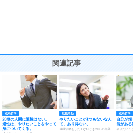
気品と美しさを身につける30の方法
勉強法
9
謙虚な人こそ、本当に強い人。
頭の使い方がうまくなる30の方法
恋愛学
10
人を好きになったら、まず相手を徹底的に信じる
ことが大切。
恋する人が知っておきたい30の大切なこと
関連記事
成功哲学
就職活動
成功哲学
20歳の人間に適性はない。
やりたいことが1つもないなん
自分が頼
適性は、やりたいことをやって
て、あり得ない。
能がある
身についてくる。
就職活動をしたくないときの30の言葉
やりたいこ