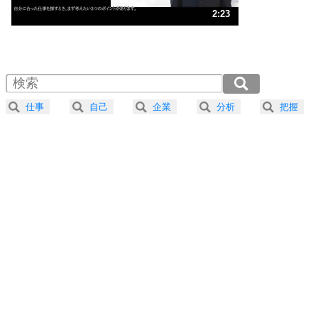
3
人生、なんとかなるもの。
2:23
気楽に生きる30の方法
1.0倍速 （561KB 2分23秒）
1.5倍速 （374KB 1分35秒）
自分磨き
4
器の大きい人は、怒りを優しさで表現する。
2.0倍速 （281KB 1分11秒）
器の大きい人になる30の方法
2.5倍速 （225KB 57秒）
仕事
自己
企業
分析
把握
3.0倍速 （188KB 47秒）
プラス思考
5
ネガティブな人は、複雑に考える。
3.5倍速 （161KB 41秒）
ポジティブな人は、シンプルに考える。
4.0倍速 （141KB 35秒）
ポジティブ思考になる30の方法
ストレス対策
6
価値観を捨てると、いらいらも消える。
いらいらしない人になる30の方法
プラス思考
7
気持ちはなくていいから、とにかく癖にしてしま
う。
ポジティブ思考になる30の方法
自分磨き
8
いらない物は、徹底的に捨てる。