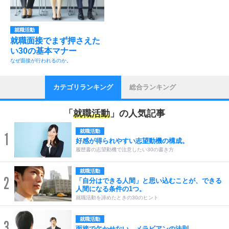
就職活動
就職面接でまず押さえた
い30の基本マナー
なぜ面接が行われるのか。
カテゴリランキング
総合ランキング
「
就職活動
」の人気記事
就職活動
1
好感が得られやすい志望動機の構成。
履歴書の志望動機で注意したい30の書き方
就職活動
2
「自分はできる人間」と思い込むことが、できる
人間になる条件の1つ。
就職活動を諦めたときの30のヒント
就職活動
3
面接で欠かせない、メラビアンの法則。