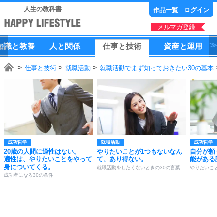
人生の教科書
作品一覧
ログイン
メルマガ登録
知識
と
教養
人
と
関係
仕事
と
技術
資産
と
運用
仕事と技術
就職活動
就職活動でまず知っておきたい30の基本
成功哲学
就職活動
成功哲学
20歳の人間に適性はない。
やりたいことが1つもないなん
自分が頼
適性は、やりたいことをやって
て、あり得ない。
能がある
身についてくる。
就職活動をしたくないときの30の言葉
やりたいこ
成功者になる30の条件