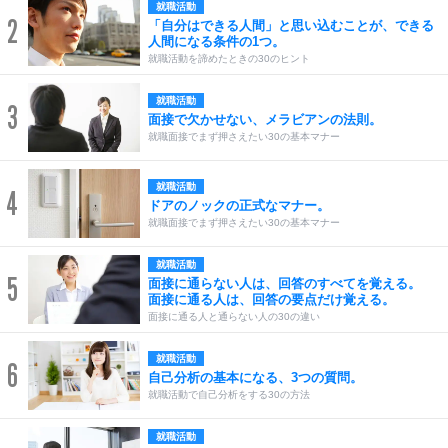
就職活動
2
「自分はできる人間」と思い込むことが、できる
人間になる条件の1つ。
就職活動を諦めたときの30のヒント
就職活動
3
面接で欠かせない、メラビアンの法則。
就職面接でまず押さえたい30の基本マナー
就職活動
4
ドアのノックの正式なマナー。
就職面接でまず押さえたい30の基本マナー
就職活動
5
面接に通らない人は、回答のすべてを覚える。
面接に通る人は、回答の要点だけ覚える。
面接に通る人と通らない人の30の違い
就職活動
6
自己分析の基本になる、3つの質問。
就職活動で自己分析をする30の方法
就職活動