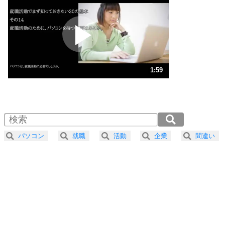
プラス思考
2
ポジティブになれない原因は、行動しないから。
ポジティブ思考になる30の方法
ストレス対策
3
人生、なんとかなるもの。
1:59
気楽に生きる30の方法
1.0倍速 （469KB 1分59秒）
1.5倍速 （313KB 1分19秒）
自分磨き
4
器の大きい人は、怒りを優しさで表現する。
2.0倍速 （235KB 59秒）
器の大きい人になる30の方法
2.5倍速 （188KB 47秒）
パソコン
就職
活動
企業
間違い
3.0倍速 （157KB 39秒）
プラス思考
5
ネガティブな人は、複雑に考える。
3.5倍速 （135KB 34秒）
ポジティブな人は、シンプルに考える。
4.0倍速 （118KB 30秒）
ポジティブ思考になる30の方法
ストレス対策
6
価値観を捨てると、いらいらも消える。
いらいらしない人になる30の方法