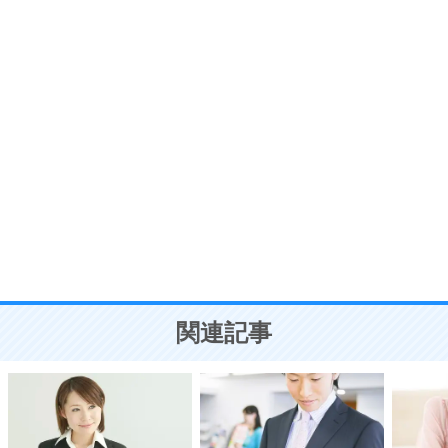
プラス思考
7
気持ちはなくていいから、とにかく癖にしてしま
う。
ポジティブ思考になる30の方法
自分磨き
8
いらない物は、徹底的に捨てる。
気品と美しさを身につける30の方法
勉強法
9
謙虚な人こそ、本当に強い人。
頭の使い方がうまくなる30の方法
恋愛学
10
人を好きになったら、まず相手を徹底的に信じる
ことが大切。
恋する人が知っておきたい30の大切なこと
関連記事