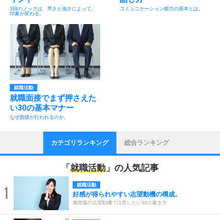
3回のノックは、早さと強さによって、
コミュニケーション能力の基本とは。
印象が変わる。
就職活動
就職面接でまず押さえた
い30の基本マナー
なぜ面接が行われるのか。
カテゴリランキング
総合ランキング
「
就職活動
」の人気記事
就職活動
1
好感が得られやすい志望動機の構成。
履歴書の志望動機で注意したい30の書き方