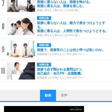
7
面接に通らない人は、面接を怖がる。
面接に通る人は、面接を楽しむ。
面接に通る人と通らない人の30の違い
就職活動
面接に通らない人は、能力で差をつけようとす
8
る。
面接に通る人は、人間性で差をつけようとする。
面接に通る人と通らない人の30の違い
就職活動
9
面接で、面接官のことは何と呼べば良いのか。
就職面接でまず押さえたい30の基本マナー
就職活動
10
面接で必ず聞かれる質問は3つ。
自己紹介・自己PR・志望動機。
就職面接でまず押さえたい30の基本マナー
動画
音声
ストレス対策
1
他人と比べない。
いっそのこと、他人を見ない。
いらいらしない人になる30の方法