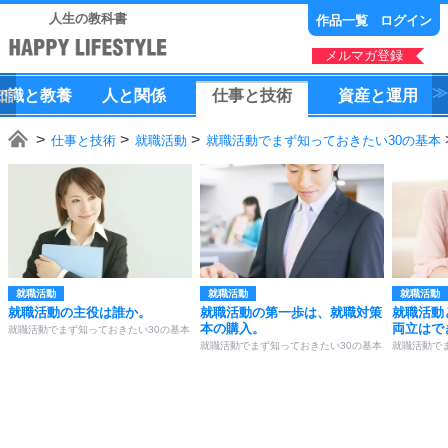
人生の教科書
作品一覧
ログイン
メルマガ登録
知識
と
教養
人
と
関係
仕事
と
技術
資産
と
運用
仕事と技術
就職活動
就職活動でまず知っておきたい30の基本
就職活動
就職活動
就職活動
就職活動の主役は誰か。
就職活動の第一歩は、就職対策
就職活動
本の購入。
両立はで
就職活動でまず知っておきたい30の基本
就職活動でまず知っておきたい30の基本
就職活動で