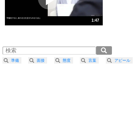
ストレス対策
3
人生、なんとかなるもの。
1:47
気楽に生きる30の方法
1.0倍速 （419KB 1分47秒）
1.5倍速 （280KB 1分11秒）
自分磨き
4
器の大きい人は、怒りを優しさで表現する。
2.0倍速 （210KB 53秒）
器の大きい人になる30の方法
2.5倍速 （168KB 42秒）
準備
面接
態度
言葉
アピール
3.0倍速 （140KB 35秒）
プラス思考
5
ネガティブな人は、複雑に考える。
3.5倍速 （120KB 30秒）
ポジティブな人は、シンプルに考える。
4.0倍速 （105KB 26秒）
ポジティブ思考になる30の方法
ストレス対策
6
価値観を捨てると、いらいらも消える。
いらいらしない人になる30の方法
プラス思考
7
気持ちはなくていいから、とにかく癖にしてしま
う。
ポジティブ思考になる30の方法