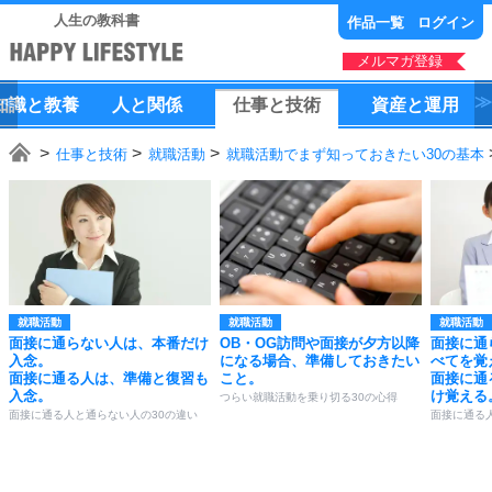
人生の教科書
作品一覧
ログイン
メルマガ登録
知識
と
教養
人
と
関係
仕事
と
技術
資産
と
運用
仕事と技術
就職活動
就職活動でまず知っておきたい30の基本
就職活動
就職活動
就職活動
面接に通らない人は、本番だけ
OB・OG訪問や面接が夕方以降
面接に通
入念。
になる場合、準備しておきたい
べてを覚
面接に通る人は、準備と復習も
こと。
面接に通
入念。
け覚える
つらい就職活動を乗り切る30の心得
面接に通る人と通らない人の30の違い
面接に通る