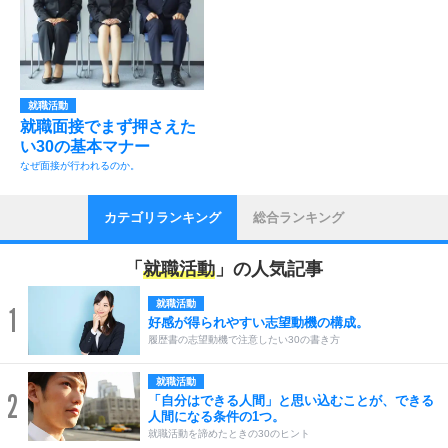
就職活動
就職面接でまず押さえた
い30の基本マナー
なぜ面接が行われるのか。
カテゴリランキング
総合ランキング
「
就職活動
」の人気記事
就職活動
1
好感が得られやすい志望動機の構成。
履歴書の志望動機で注意したい30の書き方
就職活動
2
「自分はできる人間」と思い込むことが、できる
人間になる条件の1つ。
就職活動を諦めたときの30のヒント