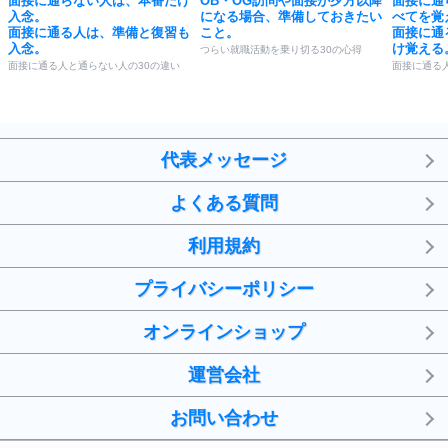
面接に通らない人は、本番だけ
OB・OG訪問や面接が夕方以降
面接に通
入念。
になる場合、準備しておきたい
べてを覚
面接に通る人は、準備と復習も
こと。
面接に通
入念。
け覚える
つらい就職活動を乗り切る30の心得
面接に通る人と通らない人の30の違い
面接に通る
代表メッセージ
よくある質問
利用規約
プライバシーポリシー
オンラインショップ
運営会社
お問い合わせ