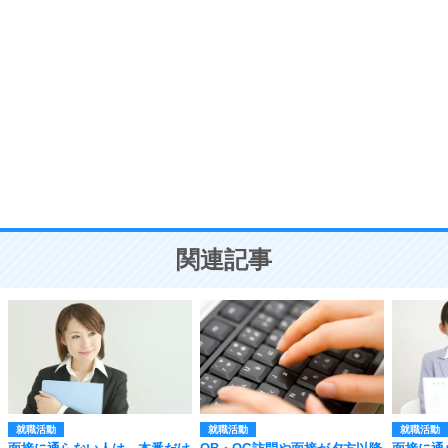
自分磨き
8
いらない物は、徹底的に捨てる。
気品と美しさを身につける30の方法
勉強法
9
謙虚な人こそ、本当に強い人。
頭の使い方がうまくなる30の方法
恋愛学
10
人を好きになったら、まず相手を徹底的に信じる
ことが大切。
恋する人が知っておきたい30の大切なこと
関連記事
就職活動
就職活動
就職活動