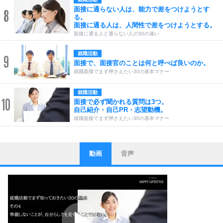
面接に通らない人は、能力で差をつけようとす
8
る。
面接に通る人は、人間性で差をつけようとする。
面接に通る人と通らない人の30の違い
就職活動
9
面接で、面接官のことは何と呼べば良いのか。
就職面接でまず押さえたい30の基本マナー
就職活動
10
面接で必ず聞かれる質問は3つ。
自己紹介・自己PR・志望動機。
就職面接でまず押さえたい30の基本マナー
動画
音声
ストレス対策
1
他人と比べない。
いっそのこと、他人を見ない。
いらいらしない人になる30の方法
プラス思考
2
ポジティブになれない原因は、行動しないから。
ポジティブ思考になる30の方法