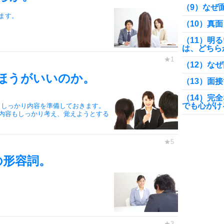
（9）なぜ
ます。
（10）真
（11）明
は、どちら
（12）な
ほうがいいのか。
（13）面
（14）完
でも心がけ
、しっかり内容を準備しておきます。
内容もしっかり考え、覚えようとする
（15）最
アピールの
（16）「
ちな、食い
の形容詞。
（17）面
うがいいの
（18）面
（19）面