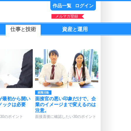
作品一覧
ログイン
メルマガ登録
仕事
技術
資産
運用
と
と
就職活動
が最初から開い
面接官の悪い印象だけで、企
ノックは必要
業のイメージまで変えるのは
注意。
30のポイント
面接直後に確認したい30のポイント