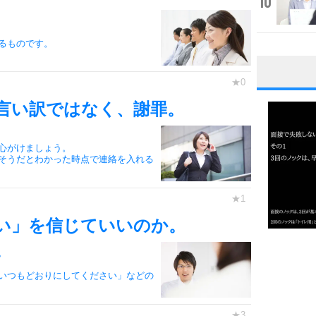
10
るものです。
1
言い訳ではなく、謝罪。
心がけましょう。
2
そうだとわかった時点で連絡を入れる
3
い」を信じていいのか。
1.0倍
。
1.5倍
いつもどおりにしてください」などの
4
2.0倍
2.5倍