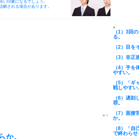
軽い印象になるでしょう。
誤解される場合があります。
10
×
（1）3回
る。
（2）目を
（3）非正
（4）手を
やすい。
（5）「ギ
戦しやすい
（6）遅刻
罪。
（7）面接
か。
（8）「自
で終わらせ
らか。