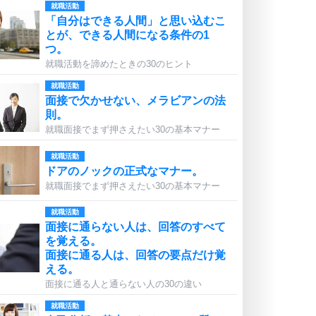
就職活動
「自分はできる人間」と思い込むこ
とが、できる人間になる条件の1
つ。
就職活動を諦めたときの30のヒント
就職活動
面接で欠かせない、メラビアンの法
則。
就職面接でまず押さえたい30の基本マナー
就職活動
ドアのノックの正式なマナー。
就職面接でまず押さえたい30の基本マナー
就職活動
面接に通らない人は、回答のすべて
を覚える。
面接に通る人は、回答の要点だけ覚
える。
面接に通る人と通らない人の30の違い
就職活動