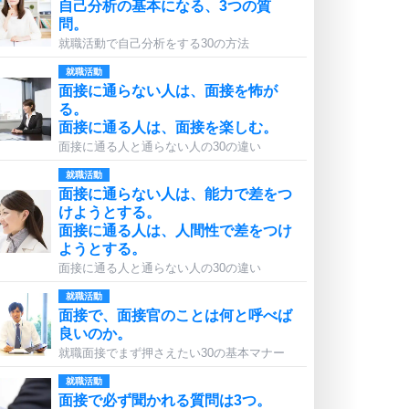
自己分析の基本になる、3つの質
問。
就職活動で自己分析をする30の方法
就職活動
面接に通らない人は、面接を怖が
る。
面接に通る人は、面接を楽しむ。
面接に通る人と通らない人の30の違い
就職活動
面接に通らない人は、能力で差をつ
けようとする。
面接に通る人は、人間性で差をつけ
ようとする。
面接に通る人と通らない人の30の違い
就職活動
面接で、面接官のことは何と呼べば
良いのか。
就職面接でまず押さえたい30の基本マナー
就職活動
面接で必ず聞かれる質問は3つ。