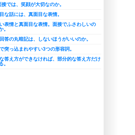
面接では、笑顔が大切なのか。
面目な話には、真面目な表情。
るい表情と真面目な表情。面接でふさわしいの
か。
ぜ回答の丸暗記は、しないほうがいいのか。
接で突っ込まれやすい3つの形容詞。
全な答え方ができなければ、部分的な答え方だけ
る。
小限に答える様子は、簡潔でわかりやすくても、
力が弱い。
大変だったことは何ですか」という質問でありが
違い。
接官の発言に矛盾を見つけたときは、指摘したほ
か。
接で、怒ったり泣いたりするのはいいのか。
接では、履歴書と同じことを話してもいいのか。