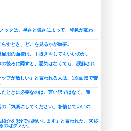
頭の使い方がうまくなる30の方法
恋愛学
人を好きになったら、まず相手を徹
底的に信じることが大切。
のノックは、早さと強さによって、印象が変わ
恋する人が知っておきたい30の大切なこと
そらすとき、どこを見るかが重要。
規雇用の面接は、手抜きをしてもいいのか。
体の後ろに隠すと、悪気はなくても、誤解され
ャップが激しい」と言われる人は、1次面接で苦
。
したときに必要なのは、言い訳ではなく、謝
官の「気楽にしてください」を信じていいの
己紹介を3分でお願いします」と言われた。30秒
るのはダメか。