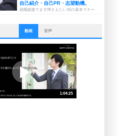
自己紹介・自己PR・志望動機。
就職面接でまず押さえたい30の基本マナー
動画
音声
ストレス対策
他人と比べない。
いっそのこと、他人を見ない。
いらいらしない人になる30の方法
プラス思考
ポジティブになれない原因は、行動
しないから。
ポジティブ思考になる30の方法
ストレス対策
1:04:25
人生、なんとかなるもの。
気楽に生きる30の方法
速 （15MB 1時間4分44秒）
速 （9.9MB 43分9秒）
自分磨き
器の大きい人は、怒りを優しさで表
速 （7.5MB 32分22秒）
現する。
速 （6.0MB 25分53秒）
器の大きい人になる30の方法