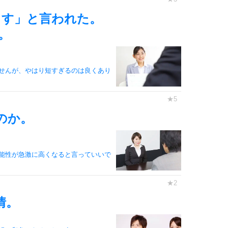
3.0倍
3.5倍
ます」と言われた。
5
4.0倍
。
せんが、やはり短すぎるのは良くあり
6
のか。
7
能性が急激に高くなると言っていいで
8
情。
9