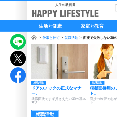
人生の教科書
生活
健康
家庭
教育
と
と
仕事と技術
就職活動
面接で失敗しない30
就職活動
就職活動
ドアのノックの正式なマナ
模擬面接用の
ー。
ト。
就職面接でまず押さえたい30の基本
面接の練習で心が
マナー
ト
就職活動