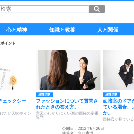
心
精神
知識
教養
人
関係
と
と
と
のポイント
就職活動
就職活動
チェックシー
ファッションについて質問さ
面接室のドア
れたときの答え方。
ている場合、
か。
けたい30のポイン
意図がわかりにくい30の面接の定番
質問
面接官が見ている
公開日：2013年6月26日
執筆者：
水口貴博