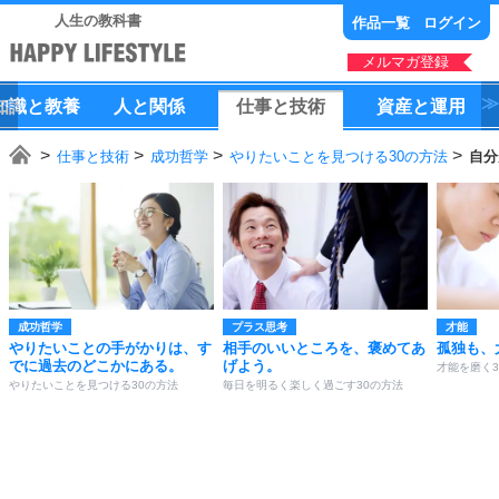
人生の教科書
作品一覧
ログイン
メルマガ登録
知識
と
教養
人
と
関係
仕事
と
技術
資産
と
運用
仕事と技術
成功哲学
やりたいことを見つける30の方法
自分
成功哲学
プラス思考
才能
やりたいことの手がかりは、す
相手のいいところを、褒めてあ
孤独も、
でに過去のどこかにある。
げよう。
才能を磨く3
やりたいことを見つける30の方法
毎日を明るく楽しく過ごす30の方法