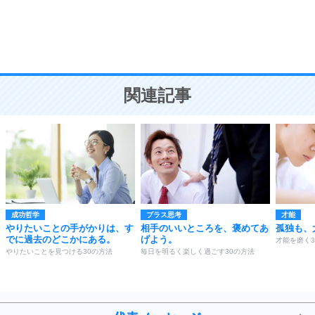
9
謙虚な人こそ、本当に強い人。
頭の使い方がうまくなる30の方法
恋愛学
10
人を好きになったら、まず相手を徹底的に信じる
ことが大切。
恋する人が知っておきたい30の大切なこと
関連記事
成功哲学
プラス思考
才能
やりたいことの手がかりは、す
相手のいいところを、褒めてあ
孤独も、
でに過去のどこかにある。
げよう。
才能を磨く3
やりたいことを見つける30の方法
毎日を明るく楽しく過ごす30の方法