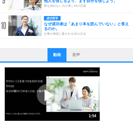
9
他人を信じるより、まず自分を信じよう。
夢を諦めない力が湧く30の言葉
成功哲学
10
なぜ成功者は「あまり本を読んでいない」と答え
るのか。
仕事の神様に愛される30の方法
動画
音声
ストレス対策
1
他人と比べない。
いっそのこと、他人を見ない。
いらいらしない人になる30の方法
プラス思考
2
ポジティブになれない原因は、行動しないから。
ポジティブ思考になる30の方法
ストレス対策
3
人生、なんとかなるもの。
1:54
気楽に生きる30の方法
1.0倍速 （446KB 1分54秒）