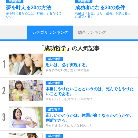
成功哲学
成功哲学
夢を叶える30の方法
成功者になる30の条件
夢を叶えるためには「行動」するだけで
報酬は「お金」より「成長」を求める人
いい。
が成功する。
カテゴリランキング
総合ランキング
「
成功哲学
」の人気記事
成功哲学
1
思いは、必ず実現する。
夢を諦めない力が湧く30の言葉
成功哲学
2
本当にやりたいことというのは、死んでもやりた
いことである。
やりたいことを見つける30の方法
成功哲学
3
正しいかどうかは、体調が良くなるかどうかで、
判断できる。
夢を叶えるときに大切な30のこと
成功哲学