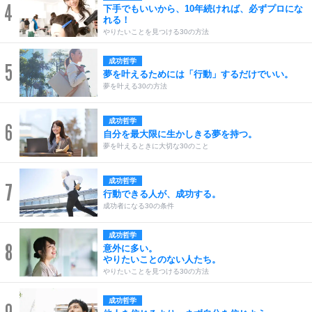
4
下手でもいいから、10年続ければ、必ずプロにな
れる！
やりたいことを見つける30の方法
成功哲学
5
夢を叶えるためには「行動」するだけでいい。
夢を叶える30の方法
成功哲学
6
自分を最大限に生かしきる夢を持つ。
夢を叶えるときに大切な30のこと
成功哲学
7
行動できる人が、成功する。
成功者になる30の条件
成功哲学
8
意外に多い。
やりたいことのない人たち。
やりたいことを見つける30の方法
成功哲学