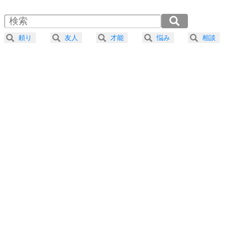
1.5倍速 （298KB 1分16秒）
自分磨き
4
器の大きい人は、怒りを優しさで表現する。
2.0倍速 （224KB 57秒）
器の大きい人になる30の方法
2.5倍速 （179KB 45秒）
頼り
友人
才能
悩み
相談
3.0倍速 （149KB 38秒）
プラス思考
5
ネガティブな人は、複雑に考える。
3.5倍速 （128KB 32秒）
ポジティブな人は、シンプルに考える。
4.0倍速 （112KB 28秒）
ポジティブ思考になる30の方法
ストレス対策
6
価値観を捨てると、いらいらも消える。
いらいらしない人になる30の方法
プラス思考
7
気持ちはなくていいから、とにかく癖にしてしま
う。
ポジティブ思考になる30の方法
自分磨き
8
いらない物は、徹底的に捨てる。
気品と美しさを身につける30の方法
勉強法