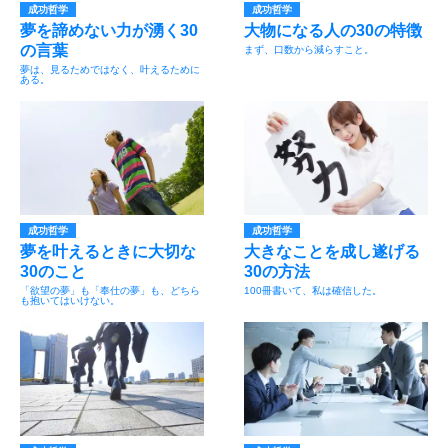
成功哲学
成功哲学
夢を諦めない力が湧く30
大物になる人の30の特徴
の言葉
まず、口数から減らすこと。
夢は、見るためではなく、叶えるために
ある。
成功哲学
成功哲学
夢を叶えるときに大切な
大きなことを成し遂げる
30のこと
30の方法
「欲望の夢」も「奉仕の夢」も、どちら
100冊書いて、私は確信した。
も抱いてはいけない。