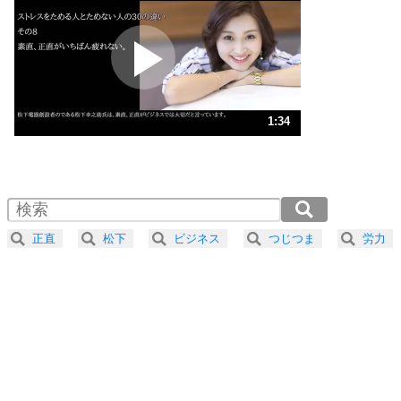
プラス思考
2
ポジティブになれない原因は、行動しないから。
ポジティブ思考になる30の方法
ストレス対策
3
人生、なんとかなるもの。
1:34
気楽に生きる30の方法
1.0倍速 （369KB 1分34秒）
1.5倍速 （246KB 1分2秒）
自分磨き
4
器の大きい人は、怒りを優しさで表現する。
2.0倍速 （185KB 47秒）
器の大きい人になる30の方法
2.5倍速 （148KB 37秒）
正直
松下
ビジネス
つじつま
労力
3.0倍速 （124KB 31秒）
プラス思考
5
ネガティブな人は、複雑に考える。
3.5倍速 （106KB 26秒）
ポジティブな人は、シンプルに考える。
4.0倍速 （93KB 23秒）
ポジティブ思考になる30の方法
ストレス対策
6
価値観を捨てると、いらいらも消える。
いらいらしない人になる30の方法