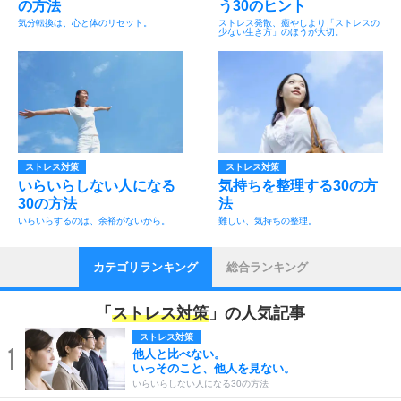
の方法
う30のヒント
気分転換は、心と体のリセット。
ストレス発散、癒やしより「ストレスの
少ない生き方」のほうが大切。
ストレス対策
ストレス対策
いらいらしない人になる
気持ちを整理する30の方
30の方法
法
いらいらするのは、余裕がないから。
難しい、気持ちの整理。
カテゴリランキング
総合ランキング
「
ストレス対策
」の人気記事
ストレス対策
1
他人と比べない。
いっそのこと、他人を見ない。
いらいらしない人になる30の方法