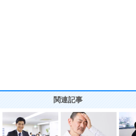
プラス思考
7
気持ちはなくていいから、とにかく癖にしてしま
う。
ポジティブ思考になる30の方法
自分磨き
8
いらない物は、徹底的に捨てる。
気品と美しさを身につける30の方法
勉強法
9
謙虚な人こそ、本当に強い人。
頭の使い方がうまくなる30の方法
恋愛学
10
人を好きになったら、まず相手を徹底的に信じる
ことが大切。
恋する人が知っておきたい30の大切なこと
関連記事