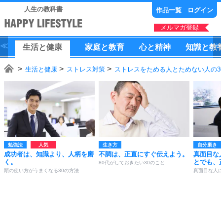
人生の教科書
作品一覧
ログイン
メルマガ登録
生活
と
健康
家庭
と
教育
心
と
精神
知識
と
教
生活と健康
ストレス対策
ストレスをためる人とためない人の3
勉強法
生き方
自分磨き
成功者は、知識より、人柄を磨
不調は、正直にすぐ伝えよう。
真面目な
く。
とでも、
80代がしておきたい30のこと
頭の使い方がうまくなる30の方法
真面目な人