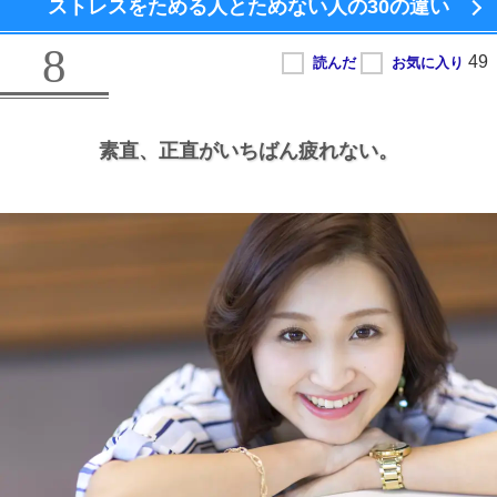
ストレスをためる人とためない人の
30の違い
8
素直、
正直がいちばん疲れない。