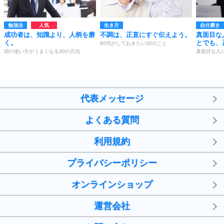
勉強法
生き方
自分磨き
成功者は、知識より、人柄を磨
不調は、正直にすぐ伝えよう。
真面目な
く。
とでも、
80代がしておきたい30のこと
頭の使い方がうまくなる30の方法
真面目な人
代表メッセージ
よくある質問
利用規約
プライバシーポリシー
オンラインショップ
運営会社