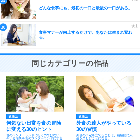
どんな食事にも、最初の一口と最後の一口がある。
食事マナーが向上するだけで、あなたは生まれ変わ
る。
同じカテゴリーの作品
食生活
食生活
何気ない日常を食の冒険
外食の達人がやっている
に変える30のヒント
30の習慣
食のワンダーランドに行くのではない。
外食の予定を立てることは、積極的に人
今いる場所を食のワンダーランドにする
生を楽しむことになる。