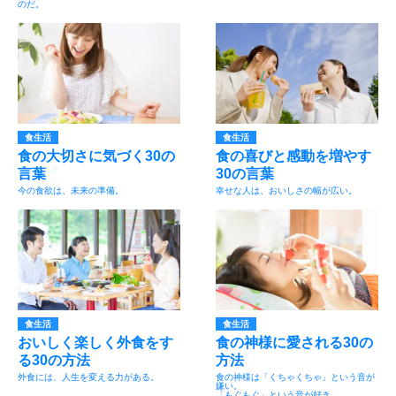
のだ。
食生活
食生活
食の大切さに気づく30の
食の喜びと感動を増やす
言葉
30の言葉
今の食欲は、未来の準備。
幸せな人は、おいしさの幅が広い。
食生活
食生活
おいしく楽しく外食をす
食の神様に愛される30の
る30の方法
方法
外食には、人生を変える力がある。
食の神様は「くちゃくちゃ」という音が
嫌い。
「もぐもぐ」という音が好き。