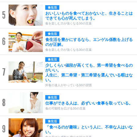
食生活
5
おいしいものを食べておかないと、生きることは
できても心が死んでしまう。
食を楽しむ力が強くなる30の言葉
食生活
6
食生活を豊かにするなら、エンゲル係数を上げる
のが正解。
食を楽しむ力が強くなる30の言葉
食生活
少しくらい値段が高くても、第一希望を食べるの
7
がいい。
人生に、第二希望・第三希望を選んでいる暇はな
い。
外食の達人がやっている30の習慣
食生活
8
仕事ができる人は、必ずいい食事を取っている。
食の可能性を広げる30の言葉
食生活
9
「食べるのが趣味」という人に、不幸な人はいな
い。