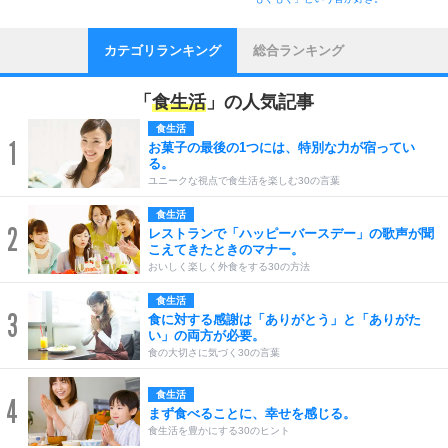
カテゴリランキング
総合ランキング
「
食生活
」の人気記事
食生活
1
お菓子の最後の1つには、特別な力が宿ってい
る。
ユニークな視点で食生活を楽しむ30の言葉
食生活
2
レストランで「ハッピーバースデー」の歌声が聞
こえてきたときのマナー。
おいしく楽しく外食をする30の方法
食生活
3
食に対する感謝は「ありがとう」と「ありがた
い」の両方が必要。
食の大切さに気づく30の言葉
食生活
4
まず食べることに、幸せを感じる。
食生活を豊かにする30のヒント