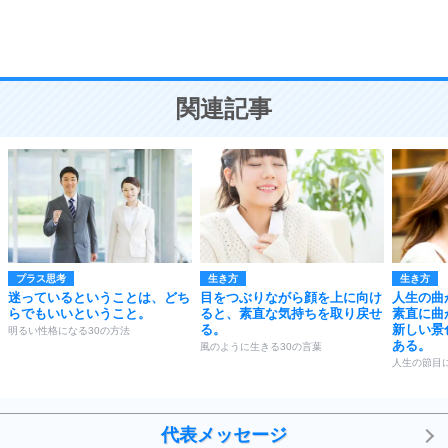
恋愛学
10
人を好きになったら、まず相手を徹底的に信じる
ことが大切。
恋する人が知っておきたい30の大切なこと
関連記事
プラス思考
生き方
生き方
迷っているということは、どち
目をつぶりながら顔を上に向け
人生の曲
らでもいいということ。
ると、素直な気持ちを取り戻せ
素直に曲
る。
新しい景
明るい性格になる30の方法
ある。
風のように生きる30の言葉
人生の節目
代表メッセージ