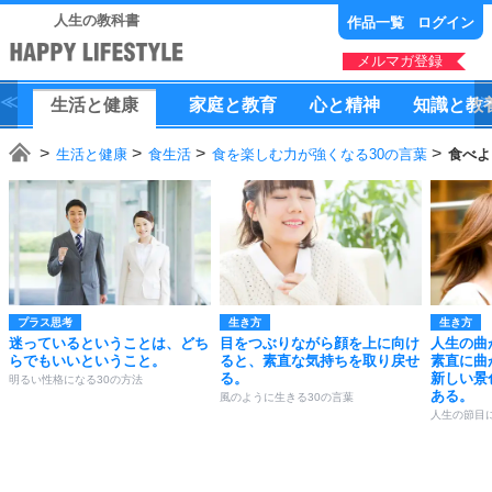
人生の教科書
作品一覧
ログイン
メルマガ登録
生活
と
健康
家庭
と
教育
心
と
精神
知識
と
教
生活と健康
食生活
食を楽しむ力が強くなる30の言葉
食べよ
プラス思考
生き方
生き方
迷っているということは、どち
目をつぶりながら顔を上に向け
人生の曲
らでもいいということ。
ると、素直な気持ちを取り戻せ
素直に曲
る。
新しい景
明るい性格になる30の方法
ある。
風のように生きる30の言葉
人生の節目