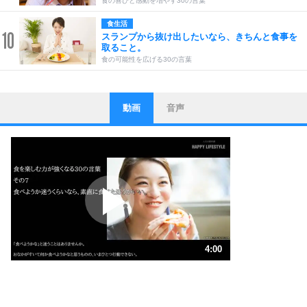
食の喜びと感動を増やす30の言葉
食生活
10
スランプから抜け出したいなら、きちんと食事を
取ること。
食の可能性を広げる30の言葉
動画
音声
ストレス対策
1
他人と比べない。
いっそのこと、他人を見ない。
いらいらしない人になる30の方法
プラス思考
2
ポジティブになれない原因は、行動しないから。
ポジティブ思考になる30の方法
ストレス対策
3
人生、なんとかなるもの。
4:00
気楽に生きる30の方法
1.0倍速 （942KB 4分0秒）
1.5倍速 （628KB 2分40秒）
自分磨き
4
器の大きい人は、怒りを優しさで表現する。