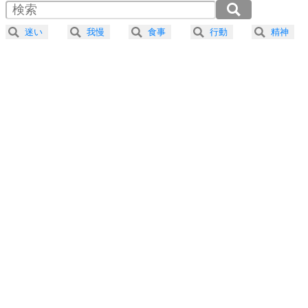
2.0倍速 （471KB 2分0秒）
器の大きい人になる30の方法
2.5倍速 （377KB 1分36秒）
迷い
我慢
食事
行動
精神
3.0倍速 （315KB 1分20秒）
プラス思考
5
ネガティブな人は、複雑に考える。
3.5倍速 （270KB 1分8秒）
ポジティブな人は、シンプルに考える。
4.0倍速 （236KB 1分0秒）
ポジティブ思考になる30の方法
ストレス対策
6
価値観を捨てると、いらいらも消える。
いらいらしない人になる30の方法
プラス思考
7
気持ちはなくていいから、とにかく癖にしてしま
う。
ポジティブ思考になる30の方法
自分磨き
8
いらない物は、徹底的に捨てる。
気品と美しさを身につける30の方法
勉強法
9
謙虚な人こそ、本当に強い人。
頭の使い方がうまくなる30の方法