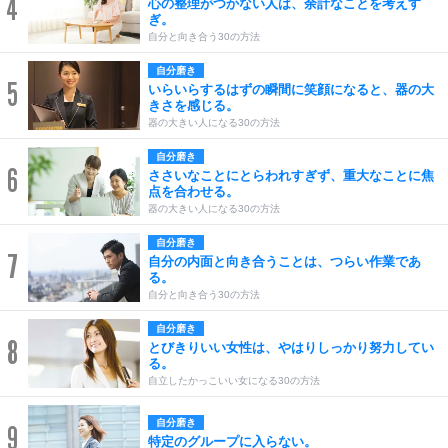
4
心の整理がつかない人は、余計なことを考えす
ぎ。
自分と向き合う30の方法
自分磨き
5
いらいらするはずの瞬間に笑顔になると、器の大
きさを感じる。
器の大きい人になる30の方法
自分磨き
6
ささいなことにとらわれすぎず、重大なことに焦
点を合わせる。
器の大きい人になる30の方法
自分磨き
7
自分の内面と向き合うことは、つらい作業であ
る。
自分と向き合う30の方法
自分磨き
8
とびきりいい女性は、やはりしっかり努力してい
る。
自立したかっこいい女になる30の方法
自分磨き
9
特定のグループに入らない。