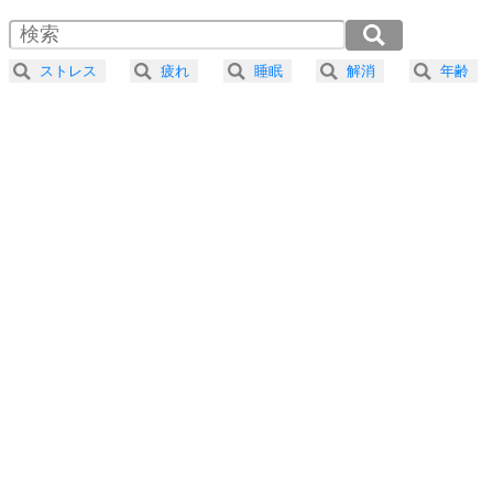
1.5倍速 （813KB 3分27秒）
4
器の大きい人は、怒りを優しさで表現する。
2.0倍速 （610KB 2分35秒）
器の大きい人になる30の方法
2.5倍速 （488KB 2分4秒）
ストレス
疲れ
睡眠
解消
年齢
3.0倍速 （407KB 1分43秒）
プラス思考
5
ネガティブな人は、複雑に考える。
3.5倍速 （349KB 1分29秒）
ポジティブな人は、シンプルに考える。
4.0倍速 （305KB 1分18秒）
ポジティブ思考になる30の方法
ストレス対策
6
価値観を捨てると、いらいらも消える。
いらいらしない人になる30の方法
プラス思考
7
気持ちはなくていいから、とにかく癖にしてしま
う。
ポジティブ思考になる30の方法
自分磨き
8
いらない物は、徹底的に捨てる。
気品と美しさを身につける30の方法
勉強法
9
謙虚な人こそ、本当に強い人。