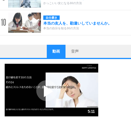
かっこいい女になる30の方法
自分磨き
10
本当の友人を、勘違いしていませんか。
本当の自分を知る30の方法
動画
音声
ストレス対策
1
他人と比べない。
いっそのこと、他人を見ない。
いらいらしない人になる30の方法
プラス思考
2
ポジティブになれない原因は、行動しないから。
ポジティブ思考になる30の方法
ストレス対策
3
人生、なんとかなるもの。
5:11
気楽に生きる30の方法
1.0倍速 （1.2MB 5分11秒）
自分磨き