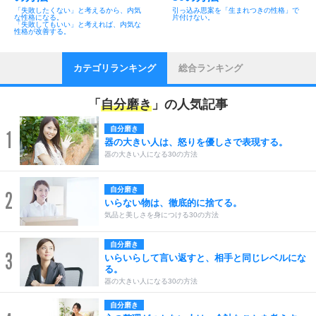
「失敗したくない」と考えるから、内気
引っ込み思案を「生まれつきの性格」で
な性格になる。
片付けない。
「失敗してもいい」と考えれば、内気な
性格が改善する。
カテゴリランキング
総合ランキング
「
自分磨き
」の人気記事
自分磨き
1
器の大きい人は、怒りを優しさで表現する。
器の大きい人になる30の方法
自分磨き
2
いらない物は、徹底的に捨てる。
気品と美しさを身につける30の方法
自分磨き
3
いらいらして言い返すと、相手と同じレベルにな
る。
器の大きい人になる30の方法
自分磨き