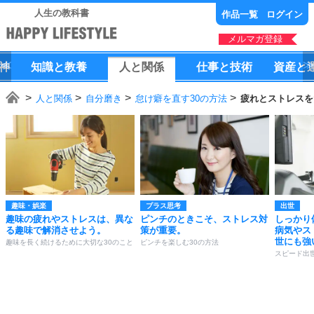
人生の教科書
作品一覧
ログイン
メルマガ登録
神
知識
と
教養
人
と
関係
仕事
と
技術
資産
と
人と関係
自分磨き
怠け癖を直す30の方法
疲れとストレスを
趣味・娯楽
プラス思考
出世
趣味の疲れやストレスは、異な
ピンチのときこそ、ストレス対
しっかり
る趣味で解消させよう。
策が重要。
病気やス
世にも強
趣味を長く続けるために大切な30のこと
ピンチを楽しむ30の方法
スピード出