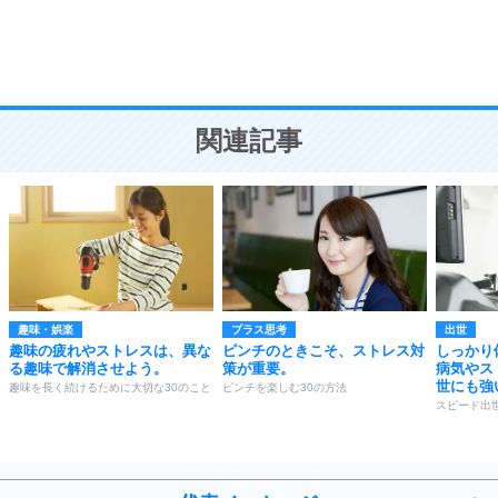
頭の使い方がうまくなる30の方法
恋愛学
10
人を好きになったら、まず相手を徹底的に信じる
ことが大切。
恋する人が知っておきたい30の大切なこと
関連記事
趣味・娯楽
プラス思考
出世
趣味の疲れやストレスは、異な
ピンチのときこそ、ストレス対
しっかり
る趣味で解消させよう。
策が重要。
病気やス
世にも強
趣味を長く続けるために大切な30のこと
ピンチを楽しむ30の方法
スピード出