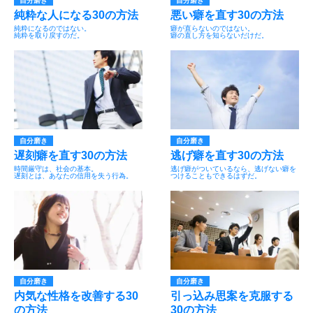
自分磨き
自分磨き
純粋な人になる30の方法
悪い癖を直す30の方法
純粋になるのではない。
癖が直らないのではない。
純粋を取り戻すのだ。
癖の直し方を知らないだけだ。
自分磨き
自分磨き
遅刻癖を直す30の方法
逃げ癖を直す30の方法
時間厳守は、社会の基本。
逃げ癖がついているなら、逃げない癖を
遅刻とは、あなたの信用を失う行為。
つけることもできるはずだ。
自分磨き
自分磨き
内気な性格を改善する30
引っ込み思案を克服する
の方法
30の方法