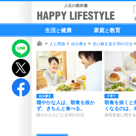
人生の教科書
生活
健康
家庭
教育
と
と
人と関係
自分磨き
怠け癖を直す30の方法
自分磨き
子育て
穏やかな人は、朝食を抜か
朝食を抜くと
ず、きちんと食べる。
くなるのは、
穏やかな人になる30の方法
身長促進に関する