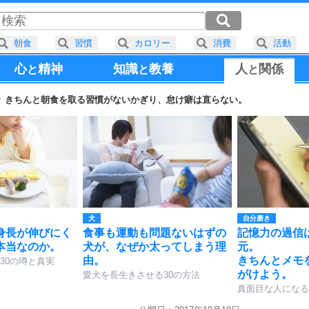
朝食
習慣
カロリー
消費
活動
心
精神
知識
教養
人
関係
と
と
と
きちんと朝食を取る習慣がないかぎり、怠け癖は直らない。
犬
自分磨き
身長が伸びにく
食事も運動も問題ないはずの
記憶力の過信
本当なのか。
犬が、なぜか太ってしまう理
元。
由。
きちんとメモ
30の噂と真実
がけよう。
愛犬を長生きさせる30の方法
真面目な人になる