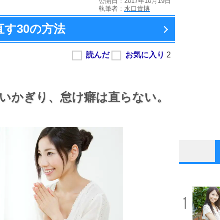
公開日：2017年10月19日
執筆者：
水口貴博
直す
30の方法
いかぎり、
怠け癖は直らない。
1