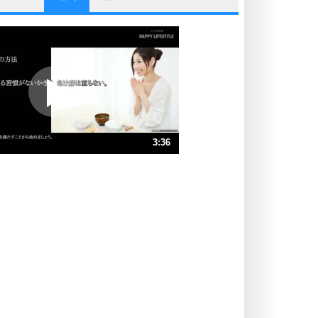
他人と比べない。
いっそのこと、他人を見ない。
いらいらしない人になる30の方法
プラス思考
ポジティブになれない原因は、行動
しないから。
ポジティブ思考になる30の方法
ストレス対策
3:36
人生、なんとかなるもの。
気楽に生きる30の方法
速 （845KB 3分36秒）
速 （564KB 2分24秒）
自分磨き
器の大きい人は、怒りを優しさで表
速 （423KB 1分48秒）
現する。
速 （339KB 1分26秒）
器の大きい人になる30の方法
速 （282KB 1分12秒）
プラス思考
速 （242KB 1分1秒）
ネガティブな人は、複雑に考える。
速 （212KB 54秒）
ポジティブな人は、シンプルに考え
る。
ポジティブ思考になる30の方法