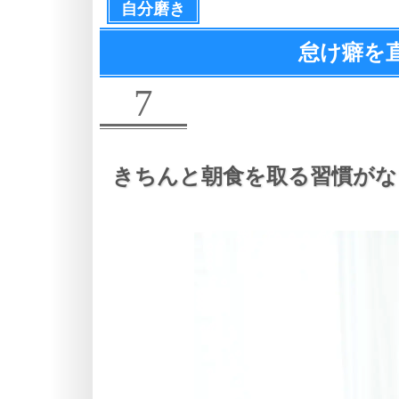
自分磨き
怠け癖を
7
きちんと朝食を取る習慣がな