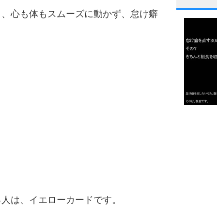
1
ら、心も体もスムーズに動かず、怠け癖
2
3
1.0倍
1.5倍
4
2.0倍
2.5倍
3.0倍
3.5倍
5
4.0倍
る人は、イエローカードです。