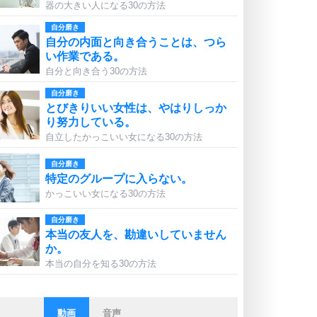
器の大きい人になる30の方法
自分磨き
自分の内面と向き合うことは、つら
い作業である。
自分と向き合う30の方法
自分磨き
とびきりいい女性は、やはりしっか
り努力している。
自立したかっこいい女になる30の方法
自分磨き
特定のグループに入らない。
かっこいい女になる30の方法
自分磨き
本当の友人を、勘違いしていません
か。
本当の自分を知る30の方法
動画
音声
ストレス対策