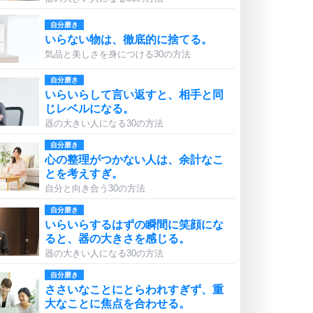
自分磨き
いらない物は、徹底的に捨てる。
気品と美しさを身につける30の方法
自分磨き
いらいらして言い返すと、相手と同
じレベルになる。
器の大きい人になる30の方法
自分磨き
心の整理がつかない人は、余計なこ
とを考えすぎ。
自分と向き合う30の方法
自分磨き
いらいらするはずの瞬間に笑顔にな
ると、器の大きさを感じる。
器の大きい人になる30の方法
自分磨き
ささいなことにとらわれすぎず、重
大なことに焦点を合わせる。