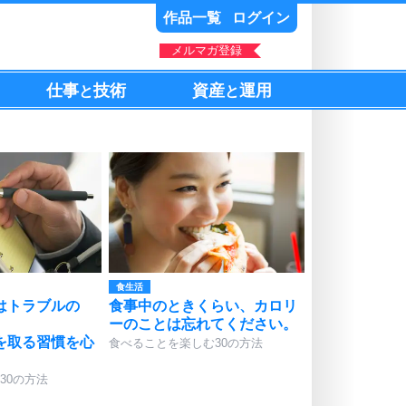
作品一覧
ログイン
メルマガ登録
仕事
技術
資産
運用
と
と
食生活
はトラブルの
食事中のときくらい、カロリ
ーのことは忘れてください。
を取る習慣を心
食べることを楽しむ30の方法
30の方法