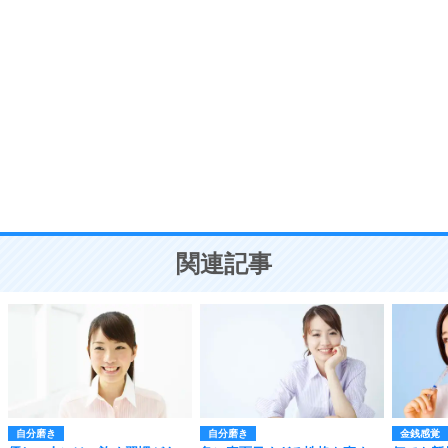
自分磨き
8
いらない物は、徹底的に捨てる。
気品と美しさを身につける30の方法
勉強法
9
謙虚な人こそ、本当に強い人。
頭の使い方がうまくなる30の方法
恋愛学
10
人を好きになったら、まず相手を徹底的に信じる
ことが大切。
恋する人が知っておきたい30の大切なこと
関連記事
自分磨き
自分磨き
金銭感覚