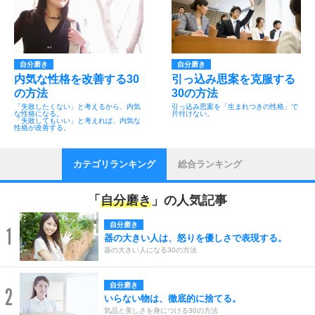
自分磨き
自分磨き
内気な性格を改善する30
引っ込み思案を克服する
の方法
30の方法
「失敗したくない」と考えるから、内気
引っ込み思案を「生まれつきの性格」で
な性格になる。
片付けない。
「失敗してもいい」と考えれば、内気な
性格が改善する。
カテゴリランキング
総合ランキング
「
自分磨き
」の人気記事
自分磨き
1
器の大きい人は、怒りを優しさで表現する。
器の大きい人になる30の方法
自分磨き
2
いらない物は、徹底的に捨てる。
気品と美しさを身につける30の方法