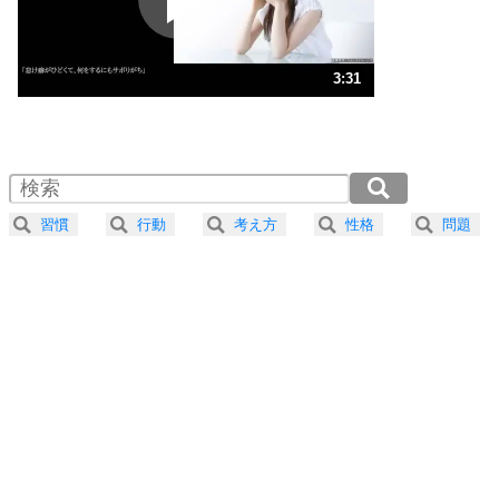
ストレス対策
3
人生、なんとかなるもの。
3:31
気楽に生きる30の方法
1.0倍速 （827KB 3分31秒）
1.5倍速 （552KB 2分21秒）
自分磨き
4
器の大きい人は、怒りを優しさで表現する。
2.0倍速 （414KB 1分45秒）
器の大きい人になる30の方法
2.5倍速 （331KB 1分24秒）
習慣
行動
考え方
性格
問題
3.0倍速 （276KB 1分10秒）
プラス思考
5
ネガティブな人は、複雑に考える。
3.5倍速 （237KB 1分0秒）
ポジティブな人は、シンプルに考える。
4.0倍速 （207KB 52秒）
ポジティブ思考になる30の方法
ストレス対策
6
価値観を捨てると、いらいらも消える。
いらいらしない人になる30の方法
プラス思考
7
気持ちはなくていいから、とにかく癖にしてしま
う。
ポジティブ思考になる30の方法