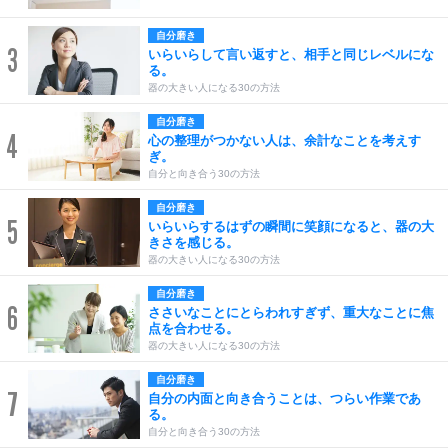
自分磨き
3
いらいらして言い返すと、相手と同じレベルにな
る。
器の大きい人になる30の方法
自分磨き
4
心の整理がつかない人は、余計なことを考えす
ぎ。
自分と向き合う30の方法
自分磨き
5
いらいらするはずの瞬間に笑顔になると、器の大
きさを感じる。
器の大きい人になる30の方法
自分磨き
6
ささいなことにとらわれすぎず、重大なことに焦
点を合わせる。
器の大きい人になる30の方法
自分磨き
7
自分の内面と向き合うことは、つらい作業であ
る。
自分と向き合う30の方法