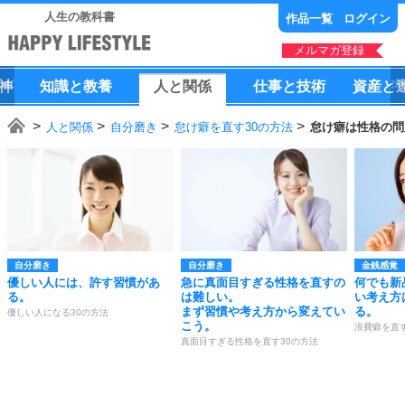
人生の教科書
作品一覧
ログイン
メルマガ登録
神
知識
と
教養
人
と
関係
仕事
と
技術
資産
と
人と関係
自分磨き
怠け癖を直す30の方法
怠け癖は性格の問
自分磨き
自分磨き
金銭感覚
優しい人には、許す習慣があ
急に真面目すぎる性格を直すの
何でも新
る。
は難しい。
い考え方
まず習慣や考え方から変えてい
る。
優しい人になる30の方法
こう。
浪費癖を直す
真面目すぎる性格を直す30の方法