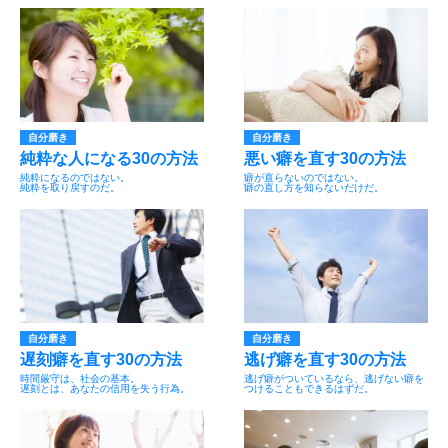
自分磨き
自分磨き
純粋な人になる30の方法
悪い癖を直す30の方法
純粋になるのではない。
癖が直らないのではない。
純粋を取り戻すのだ。
癖の直し方を知らないだけだ。
自分磨き
自分磨き
遅刻癖を直す30の方法
逃げ癖を直す30の方法
時間厳守は、社会の基本。
逃げ癖がついているなら、逃げない癖を
遅刻とは、あなたの信用を失う行為。
つけることもできるはずだ。