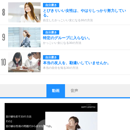
自分磨き
8
とびきりいい女性は、やはりしっかり努力してい
る。
自立したかっこいい女になる30の方法
自分磨き
9
特定のグループに入らない。
かっこいい女になる30の方法
自分磨き
10
本当の友人を、勘違いしていませんか。
本当の自分を知る30の方法
動画
音声
ストレス対策
1
他人と比べない。
いっそのこと、他人を見ない。
いらいらしない人になる30の方法
プラス思考
2
ポジティブになれない原因は、行動しないから。
ポジティブ思考になる30の方法