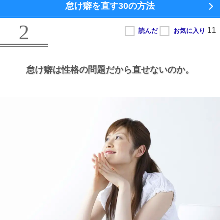
怠け癖を直す
30の方法
2
怠け癖は性格の問題だから直せないのか。