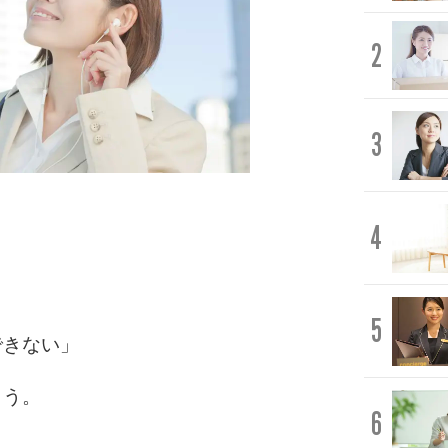
2
3
4
5
できない」
ょう。
6