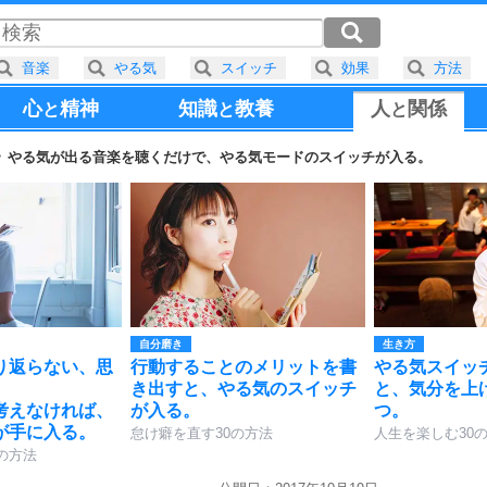
音楽
やる気
スイッチ
効果
方法
心
精神
知識
教養
人
関係
と
と
と
やる気が出る音楽を聴くだけで、やる気モードのスイッチが入る。
自分磨き
生き方
り返らない、思
行動することのメリットを書
やる気スイッ
き出すと、やる気のスイッチ
と、気分を上
考えなければ、
が入る。
つ。
が手に入る。
怠け癖を直す30の方法
人生を楽しむ30
の方法