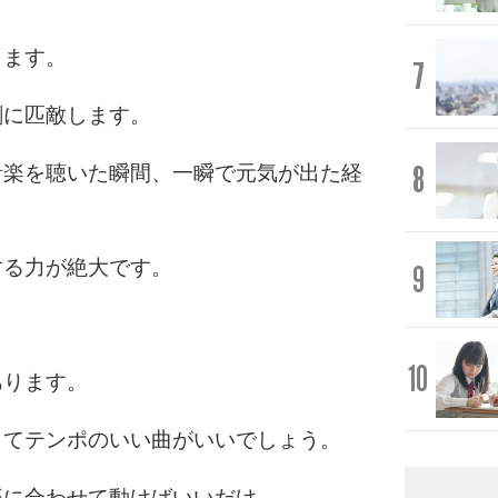
ります。
7
剤に匹敵します。
8
音楽を聴いた瞬間、一瞬で元気が出た経
する力が絶大です。
9
10
あります。
くてテンポのいい曲がいいでしょう。
楽に合わせて動けばいいだけ。