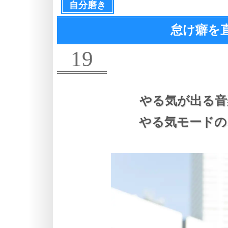
自分磨き
怠け癖を
19
やる気が出る音
やる気モードの