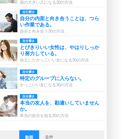
器の大きい人になる30の方法
自分磨き
自分の内面と向き合うことは、つら
い作業である。
自分と向き合う30の方法
自分磨き
とびきりいい女性は、やはりしっか
り努力している。
自立したかっこいい女になる30の方法
自分磨き
特定のグループに入らない。
かっこいい女になる30の方法
自分磨き
本当の友人を、勘違いしていません
か。
本当の自分を知る30の方法
動画
音声
ストレス対策