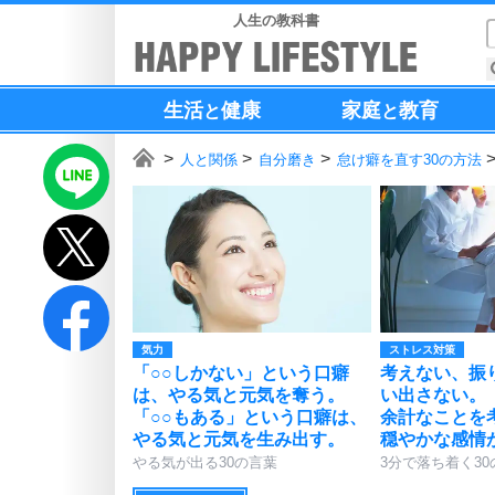
人生の教科書
生活
健康
家庭
教育
と
と
人と関係
自分磨き
怠け癖を直す30の方法
気力
ストレス対策
「○○しかない」という口癖
考えない、振
は、やる気と元気を奪う。
い出さない。
「○○もある」という口癖は、
余計なことを
やる気と元気を生み出す。
穏やかな感情
やる気が出る30の言葉
3分で落ち着く30