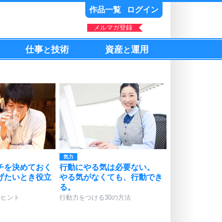
作品一覧
ログイン
メルマガ登録
仕事
技術
資産
運用
と
と
気力
チを決めておく
行動にやる気は必要ない。
げたいとき役立
やる気がなくても、行動でき
る。
のヒント
行動力をつける30の方法