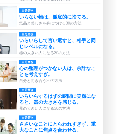
自分磨き
いらない物は、徹底的に捨てる。
気品と美しさを身につける30の方法
自分磨き
いらいらして言い返すと、相手と同
じレベルになる。
器の大きい人になる30の方法
自分磨き
心の整理がつかない人は、余計なこ
とを考えすぎ。
自分と向き合う30の方法
自分磨き
いらいらするはずの瞬間に笑顔にな
ると、器の大きさを感じる。
器の大きい人になる30の方法
自分磨き
ささいなことにとらわれすぎず、重
大なことに焦点を合わせる。