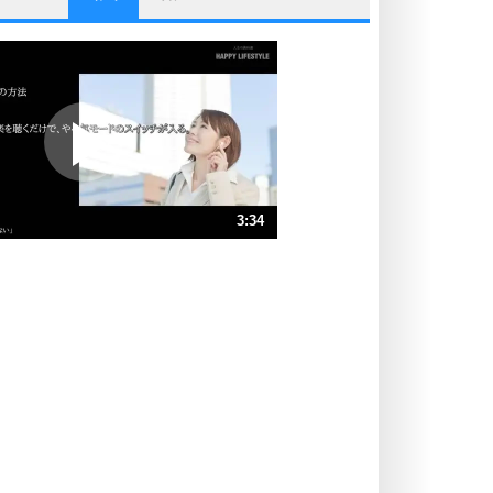
他人と比べない。
いっそのこと、他人を見ない。
いらいらしない人になる30の方法
プラス思考
ポジティブになれない原因は、行動
しないから。
ポジティブ思考になる30の方法
ストレス対策
3:34
人生、なんとかなるもの。
気楽に生きる30の方法
速 （838KB 3分34秒）
速 （559KB 2分22秒）
自分磨き
器の大きい人は、怒りを優しさで表
速 （419KB 1分47秒）
現する。
速 （336KB 1分25秒）
器の大きい人になる30の方法
速 （280KB 1分11秒）
プラス思考
速 （240KB 1分1秒）
ネガティブな人は、複雑に考える。
速 （210KB 53秒）
ポジティブな人は、シンプルに考え
る。
ポジティブ思考になる30の方法