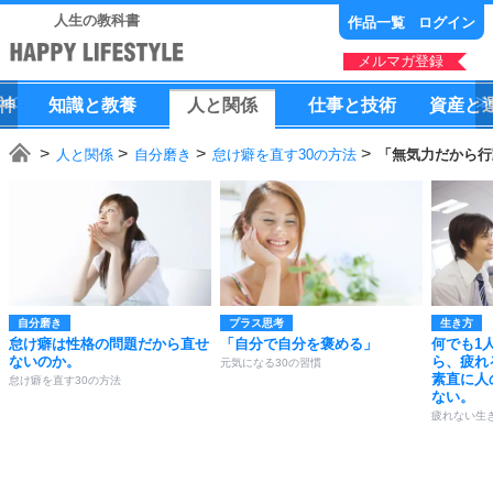
人生の教科書
作品一覧
ログイン
メルマガ登録
神
知識
と
教養
人
と
関係
仕事
と
技術
資産
と
人と関係
自分磨き
怠け癖を直す30の方法
「無気力だから行
自分磨き
プラス思考
生き方
怠け癖は性格の問題だから直せ
「自分で自分を褒める」
何でも1
ないのか。
ら、疲れ
元気になる30の習慣
素直に人
怠け癖を直す30の方法
ない。
疲れない生