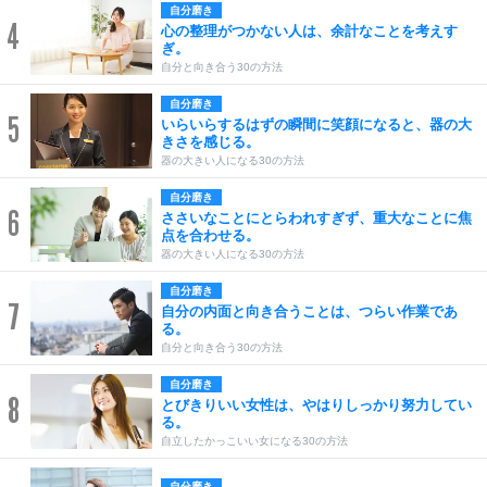
自分磨き
4
心の整理がつかない人は、余計なことを考えす
ぎ。
自分と向き合う30の方法
自分磨き
5
いらいらするはずの瞬間に笑顔になると、器の大
きさを感じる。
器の大きい人になる30の方法
自分磨き
6
ささいなことにとらわれすぎず、重大なことに焦
点を合わせる。
器の大きい人になる30の方法
自分磨き
7
自分の内面と向き合うことは、つらい作業であ
る。
自分と向き合う30の方法
自分磨き
8
とびきりいい女性は、やはりしっかり努力してい
る。
自立したかっこいい女になる30の方法
自分磨き