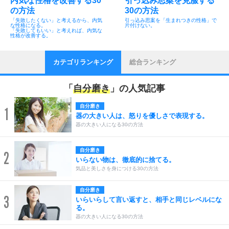
内気な性格を改善する30
引っ込み思案を克服する
の方法
30の方法
「失敗したくない」と考えるから、内気
引っ込み思案を「生まれつきの性格」で
な性格になる。
片付けない。
「失敗してもいい」と考えれば、内気な
性格が改善する。
カテゴリランキング
総合ランキング
「
自分磨き
」の人気記事
自分磨き
1
器の大きい人は、怒りを優しさで表現する。
器の大きい人になる30の方法
自分磨き
2
いらない物は、徹底的に捨てる。
気品と美しさを身につける30の方法
自分磨き
3
いらいらして言い返すと、相手と同じレベルにな
る。
器の大きい人になる30の方法