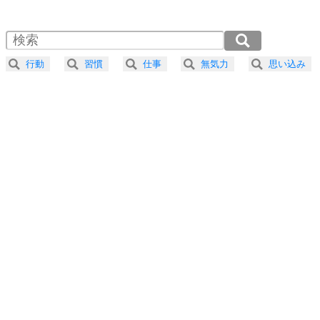
1.5倍速 （571KB 2分25秒）
自分磨き
4
器の大きい人は、怒りを優しさで表現する。
2.0倍速 （428KB 1分49秒）
器の大きい人になる30の方法
2.5倍速 （343KB 1分27秒）
行動
習慣
仕事
無気力
思い込み
3.0倍速 （286KB 1分12秒）
プラス思考
5
ネガティブな人は、複雑に考える。
3.5倍速 （245KB 1分2秒）
ポジティブな人は、シンプルに考える。
4.0倍速 （215KB 54秒）
ポジティブ思考になる30の方法
ストレス対策
6
価値観を捨てると、いらいらも消える。
いらいらしない人になる30の方法
プラス思考
7
気持ちはなくていいから、とにかく癖にしてしま
う。
ポジティブ思考になる30の方法
自分磨き
8
いらない物は、徹底的に捨てる。
気品と美しさを身につける30の方法