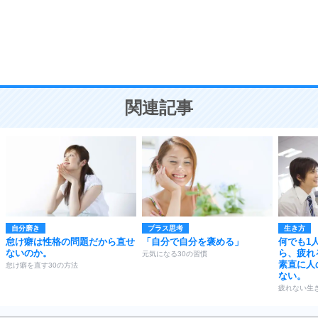
勉強法
9
謙虚な人こそ、本当に強い人。
頭の使い方がうまくなる30の方法
恋愛学
10
人を好きになったら、まず相手を徹底的に信じる
ことが大切。
恋する人が知っておきたい30の大切なこと
関連記事
自分磨き
プラス思考
生き方
怠け癖は性格の問題だから直せ
「自分で自分を褒める」
何でも1
ないのか。
ら、疲れ
元気になる30の習慣
素直に人
怠け癖を直す30の方法
ない。
疲れない生