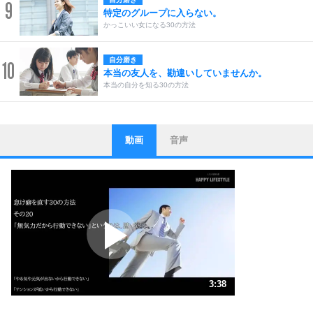
9
特定のグループに入らない。
かっこいい女になる30の方法
自分磨き
10
本当の友人を、勘違いしていませんか。
本当の自分を知る30の方法
動画
音声
ストレス対策
1
他人と比べない。
いっそのこと、他人を見ない。
いらいらしない人になる30の方法
プラス思考
2
ポジティブになれない原因は、行動しないから。
ポジティブ思考になる30の方法
ストレス対策
3
人生、なんとかなるもの。
3:38
気楽に生きる30の方法
1.0倍速 （855KB 3分38秒）