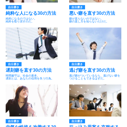
自分磨き
自分磨き
純粋な人になる30の方法
悪い癖を直す30の方法
純粋になるのではない。
癖が直らないのではない。
純粋を取り戻すのだ。
癖の直し方を知らないだけだ。
自分磨き
自分磨き
遅刻癖を直す30の方法
逃げ癖を直す30の方法
時間厳守は、社会の基本。
逃げ癖がついているなら、逃げない癖を
遅刻とは、あなたの信用を失う行為。
つけることもできるはずだ。
自分磨き
自分磨き