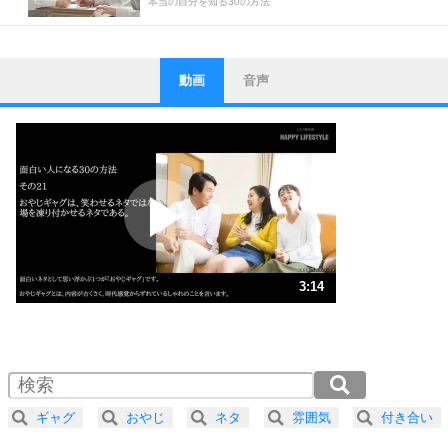
本当の自分を知る30の方法
動画
音声
ストレス対策
1
他人と比べない。
いっそのこと、他人を見ない。
いらいらしない人になる30の方法
プラス思考
2
ポジティブになれない原因は、行動しないから。
ポジティブ思考になる30の方法
ストレス対策
3
人生、なんとかなるもの。
3:14
気楽に生きる30の方法
1.0倍速 （759KB 3分14秒）
1.5倍速 （506KB 2分9秒）
自分磨き
4
器の大きい人は、怒りを優しさで表現する。
2.0倍速 （380KB 1分37秒）
器の大きい人になる30の方法
2.5倍速 （304KB 1分17秒）
ギャグ
おやじ
ネタ
雰囲気
付き合い
3.0倍速 （254KB 1分4秒）
プラス思考