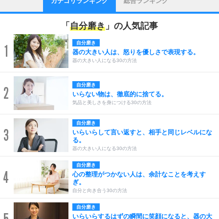
カテゴリランキング
総合ランキング
「
自分磨き
」の人気記事
自分磨き
1
器の大きい人は、怒りを優しさで表現する。
器の大きい人になる30の方法
自分磨き
2
いらない物は、徹底的に捨てる。
気品と美しさを身につける30の方法
自分磨き
3
いらいらして言い返すと、相手と同じレベルにな
る。
器の大きい人になる30の方法
自分磨き
4
心の整理がつかない人は、余計なことを考えす
ぎ。
自分と向き合う30の方法
自分磨き
いらいらするはずの瞬間に笑顔になると、器の大