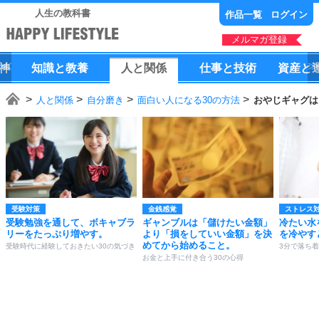
人生の教科書
作品一覧
ログイン
メルマガ登録
神
知識
と
教養
人
と
関係
仕事
と
技術
資産
と
人と関係
自分磨き
面白い人になる30の方法
おやじギャグは
受験対策
金銭感覚
ストレス
受験勉強を通して、ボキャブラ
ギャンブルは「儲けたい金額」
冷たい水
リーをたっぷり増やす。
より「損をしていい金額」を決
を冷やす
めてから始めること。
受験時代に経験しておきたい30の気づき
3分で落ち着
お金と上手に付き合う30の心得