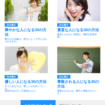
自分磨き
自分磨き
爽やかな人になる30の方
素直な人になる30の方法
法
素直になれない原因は、過剰な防衛本
能。
爽やかな印象は、努力によって手に入れ
られるもの。
自分磨き
自分磨き
優しい人になる30の方法
尊敬される人になる30の
方法
すでにあなたは、優しい心を持ってい
る。
表現方法が少し不器用なだけ。
尊敬される人は、勝手に尊敬されてい
る。