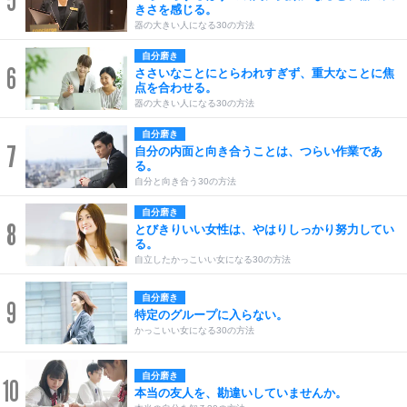
5
きさを感じる。
器の大きい人になる30の方法
自分磨き
6
ささいなことにとらわれすぎず、重大なことに焦
点を合わせる。
器の大きい人になる30の方法
自分磨き
7
自分の内面と向き合うことは、つらい作業であ
る。
自分と向き合う30の方法
自分磨き
8
とびきりいい女性は、やはりしっかり努力してい
る。
自立したかっこいい女になる30の方法
自分磨き
9
特定のグループに入らない。
かっこいい女になる30の方法
自分磨き
10
本当の友人を、勘違いしていませんか。