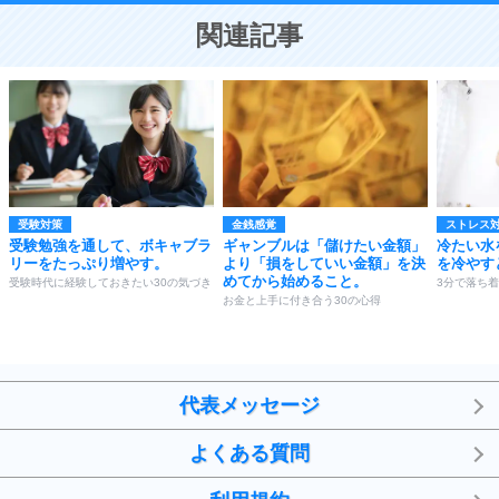
恋する人が知っておきたい30の大切なこと
関連記事
受験対策
金銭感覚
ストレス
受験勉強を通して、ボキャブラ
ギャンブルは「儲けたい金額」
冷たい水
リーをたっぷり増やす。
より「損をしていい金額」を決
を冷やす
めてから始めること。
受験時代に経験しておきたい30の気づき
3分で落ち着
お金と上手に付き合う30の心得
代表メッセージ
よくある質問