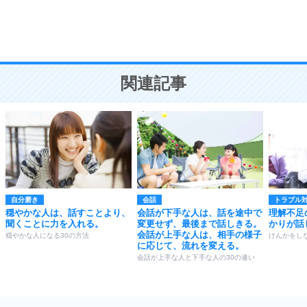
頭の使い方がうまくなる30の方法
恋愛学
10
人を好きになったら、まず相手を徹底的に信じる
ことが大切。
恋する人が知っておきたい30の大切なこと
関連記事
自分磨き
会話
トラブル
穏やかな人は、話すことより、
会話が下手な人は、話を途中で
理解不足
聞くことに力を入れる。
変更せず、最後まで話しきる。
かりが話
会話が上手な人は、相手の様子
穏やかな人になる30の方法
けんかをし
に応じて、流れを変える。
会話が上手な人と下手な人の30の違い