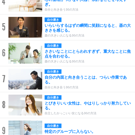
4
ぎ。
自分と向き合う30の方法
自分磨き
5
いらいらするはずの瞬間に笑顔になると、器の大
きさを感じる。
器の大きい人になる30の方法
自分磨き
6
ささいなことにとらわれすぎず、重大なことに焦
点を合わせる。
器の大きい人になる30の方法
自分磨き
7
自分の内面と向き合うことは、つらい作業であ
る。
自分と向き合う30の方法
自分磨き
8
とびきりいい女性は、やはりしっかり努力してい
る。
自立したかっこいい女になる30の方法
自分磨き
9
特定のグループに入らない。