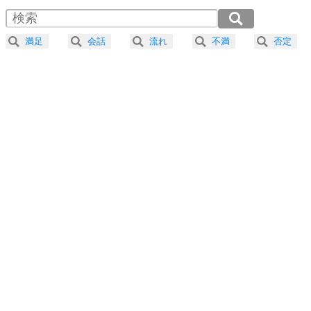
4
器の大きい人は、怒りを優しさで表現する。
2.0倍速 （378KB 1分36秒）
器の大きい人になる30の方法
2.5倍速 （303KB 1分17秒）
満足
会話
流れ
不満
否定
3.0倍速 （252KB 1分4秒）
プラス思考
5
ネガティブな人は、複雑に考える。
3.5倍速 （217KB 55秒）
ポジティブな人は、シンプルに考える。
4.0倍速 （190KB 48秒）
ポジティブ思考になる30の方法
ストレス対策
6
価値観を捨てると、いらいらも消える。
いらいらしない人になる30の方法
プラス思考
7
気持ちはなくていいから、とにかく癖にしてしま
う。
ポジティブ思考になる30の方法
自分磨き
8
いらない物は、徹底的に捨てる。
気品と美しさを身につける30の方法
勉強法
9
謙虚な人こそ、本当に強い人。