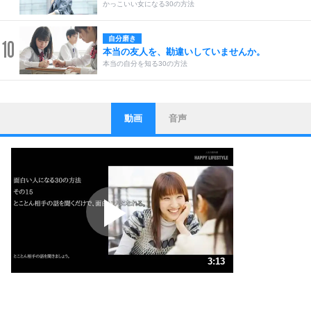
かっこいい女になる30の方法
自分磨き
10
本当の友人を、勘違いしていませんか。
本当の自分を知る30の方法
動画
音声
ストレス対策
1
他人と比べない。
いっそのこと、他人を見ない。
いらいらしない人になる30の方法
プラス思考
2
ポジティブになれない原因は、行動しないから。
ポジティブ思考になる30の方法
ストレス対策
3
人生、なんとかなるもの。
3:13
気楽に生きる30の方法
1.0倍速 （756KB 3分13秒）
1.5倍速 （504KB 2分8秒）
自分磨き