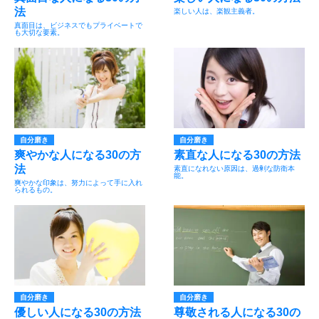
法
楽しい人は、楽観主義者。
真面目は、ビジネスでもプライベートで
も大切な要素。
自分磨き
自分磨き
爽やかな人になる30の方
素直な人になる30の方法
法
素直になれない原因は、過剰な防衛本
能。
爽やかな印象は、努力によって手に入れ
られるもの。
自分磨き
自分磨き
優しい人になる30の方法
尊敬される人になる30の