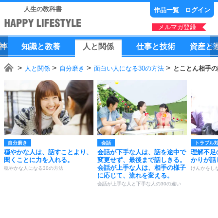
人生の教科書
作品一覧
ログイン
メルマガ登録
神
知識
と
教養
人
と
関係
仕事
と
技術
資産
と
人と関係
自分磨き
面白い人になる30の方法
とことん相手の
自分磨き
会話
トラブル
穏やかな人は、話すことより、
会話が下手な人は、話を途中で
理解不足
聞くことに力を入れる。
変更せず、最後まで話しきる。
かりが話
会話が上手な人は、相手の様子
穏やかな人になる30の方法
けんかをし
に応じて、流れを変える。
会話が上手な人と下手な人の30の違い