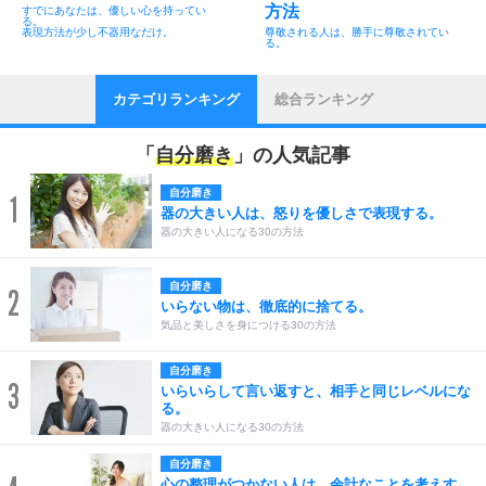
方法
すでにあなたは、優しい心を持ってい
る。
表現方法が少し不器用なだけ。
尊敬される人は、勝手に尊敬されてい
る。
カテゴリランキング
総合ランキング
「
自分磨き
」の人気記事
自分磨き
1
器の大きい人は、怒りを優しさで表現する。
器の大きい人になる30の方法
自分磨き
2
いらない物は、徹底的に捨てる。
気品と美しさを身につける30の方法
自分磨き
3
いらいらして言い返すと、相手と同じレベルにな
る。
器の大きい人になる30の方法
自分磨き
心の整理がつかない人は、余計なことを考えす