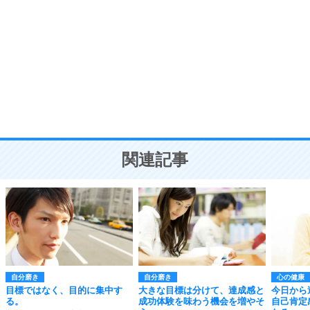
8
いらない物は、徹底的に捨てる。
気品と美しさを身につける30の方法
勉強法
9
謙虚な人こそ、本当に強い人。
頭の使い方がうまくなる30の方法
恋愛学
10
人を好きになったら、まず相手を徹底的に信じる
ことが大切。
恋する人が知っておきたい30の大切なこと
関連記事
自分磨き
自分磨き
心の健康
目標ではなく、目的に集中す
大きな目標は分けて、達成感と
今日から
る。
成功体験を味わう機会を増やそ
自己肯定