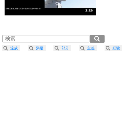
ストレス対策
3
人生、なんとかなるもの。
3:39
気楽に生きる30の方法
1.0倍速 （860KB 3分39秒）
1.5倍速 （573KB 2分26秒）
自分磨き
4
器の大きい人は、怒りを優しさで表現する。
2.0倍速 （430KB 1分49秒）
器の大きい人になる30の方法
2.5倍速 （344KB 1分27秒）
達成
満足
部分
主義
経験
3.0倍速 （287KB 1分13秒）
プラス思考
5
ネガティブな人は、複雑に考える。
3.5倍速 （246KB 1分2秒）
ポジティブな人は、シンプルに考える。
4.0倍速 （216KB 54秒）
ポジティブ思考になる30の方法
ストレス対策
6
価値観を捨てると、いらいらも消える。
いらいらしない人になる30の方法
プラス思考
7
気持ちはなくていいから、とにかく癖にしてしま
う。
ポジティブ思考になる30の方法
自分磨き