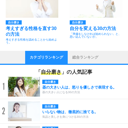
自分磨き
自分磨き
考えすぎる性格を直す30
自分を変える30の方法
の方法
「準備をしなければ始められない」と、
思い込んでいないか。
考えすぎる性格を認めることから始めよ
う。
カテゴリランキング
総合ランキング
「
自分磨き
」の人気記事
自分磨き
1
器の大きい人は、怒りを優しさで表現する。
器の大きい人になる30の方法
自分磨き
2
いらない物は、徹底的に捨てる。
気品と美しさを身につける30の方法