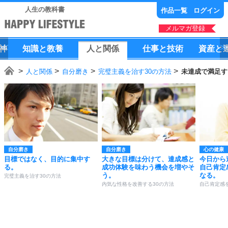
人生の教科書
作品一覧
ログイン
メルマガ登録
神
知識
と
教養
人
と
関係
仕事
と
技術
資産
と
人と関係
自分磨き
完璧主義を治す30の方法
未達成で満足す
自分磨き
自分磨き
心の健康
目標ではなく、目的に集中す
大きな目標は分けて、達成感と
今日から
る。
成功体験を味わう機会を増やそ
自己肯定
う。
なる。
完璧主義を治す30の方法
内気な性格を改善する30の方法
自己肯定感