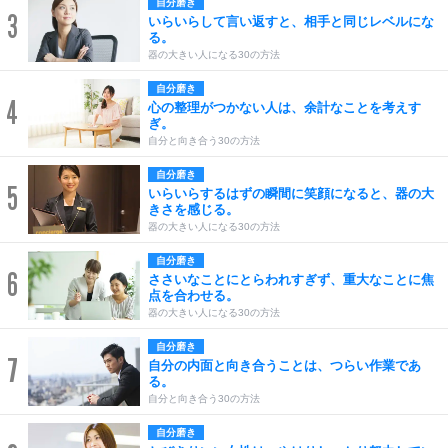
自分磨き
3
いらいらして言い返すと、相手と同じレベルにな
る。
器の大きい人になる30の方法
自分磨き
4
心の整理がつかない人は、余計なことを考えす
ぎ。
自分と向き合う30の方法
自分磨き
5
いらいらするはずの瞬間に笑顔になると、器の大
きさを感じる。
器の大きい人になる30の方法
自分磨き
6
ささいなことにとらわれすぎず、重大なことに焦
点を合わせる。
器の大きい人になる30の方法
自分磨き
7
自分の内面と向き合うことは、つらい作業であ
る。
自分と向き合う30の方法
自分磨き