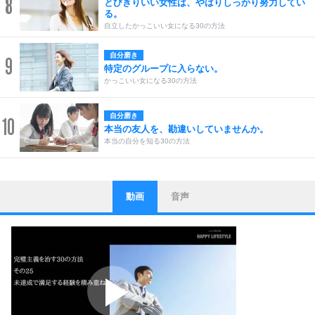
8
とびきりいい女性は、やはりしっかり努力してい
る。
自立したかっこいい女になる30の方法
自分磨き
9
特定のグループに入らない。
かっこいい女になる30の方法
自分磨き
10
本当の友人を、勘違いしていませんか。
本当の自分を知る30の方法
動画
音声
ストレス対策
1
他人と比べない。
いっそのこと、他人を見ない。
いらいらしない人になる30の方法
プラス思考
2
ポジティブになれない原因は、行動しないから。
ポジティブ思考になる30の方法