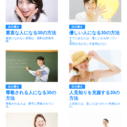
自分磨き
自分磨き
素直な人になる30の方法
優しい人になる30の方法
素直になれない原因は、過剰な防衛本
すでにあなたは、優しい心を持ってい
能。
る。
表現方法が少し不器用なだけ。
自分磨き
自分磨き
尊敬される人になる30の
人見知りを克服する30の
方法
方法
尊敬される人は、勝手に尊敬されてい
人見知りは、直したほうがいい性格なの
る。
か。