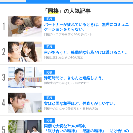
「
同棲
」の人気記事
同棲
1
パートナーが疲れているときは、無理にコミュニ
ケーションをとらない。
同棲のトラブルを防ぐ30のポイント
同棲
2
何があろうと、衝動的な行為だけは避けること。
同棲に疲れたときの30の言葉
同棲
3
帰宅時間は、きちんと連絡しよう。
同棲生活で心がけたい30のマナー
同棲
4
実は頑固な相手ほど、仲直りがしやすい。
同棲中のけんかで仲直りをする30の方法
同棲
同棲で大切な3つの精神。
5
「譲り合いの精神」「感謝の精神」「助け合いの