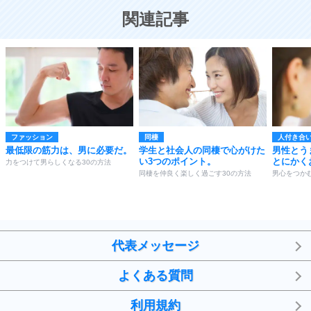
恋する人が知っておきたい30の大切なこと
関連記事
ファッション
同棲
人付き合
最低限の筋力は、男に必要だ。
学生と社会人の同棲で心がけた
男性とう
い3つのポイント。
とにかく
力をつけて男らしくなる30の方法
同棲を仲良く楽しく過ごす30の方法
男心をつか
代表メッセージ
よくある質問
利用規約