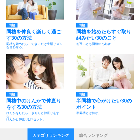
同棲
同棲
同棲を仲良く楽しく過ご
同棲を始めたらすぐ取り
す30の方法
組みたい30のこと
同棲を始めたら、できるだけ生活リズム
お互いとも同棲の初心者。
を合わせる。
同棲
同棲
同棲中のけんかで仲直り
半同棲で心がけたい30の
をする30の方法
ポイント
けんかをしたら、きちんと仲直りをす
半同棲とは何か。
る。
けんかと仲直りは1セット。
カテゴリランキング
総合ランキング