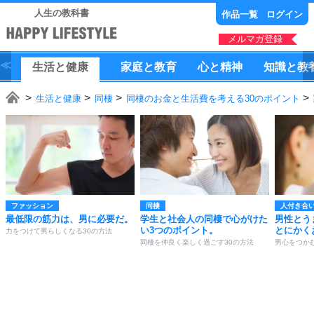
人生の教科書
作品一覧
ログイン
メルマガ登録
生活
と
健康
家庭
と
教育
心
と
精神
知識
と
教
生活と健康
同棲
同棲のお金と生活費を考える30のポイント
ファッション
同棲
人付き合
最低限の筋力は、男に必要だ。
学生と社会人の同棲で心がけた
男性とう
い3つのポイント。
とにかく
力をつけて男らしくなる30の方法
同棲を仲良く楽しく過ごす30の方法
男心をつか