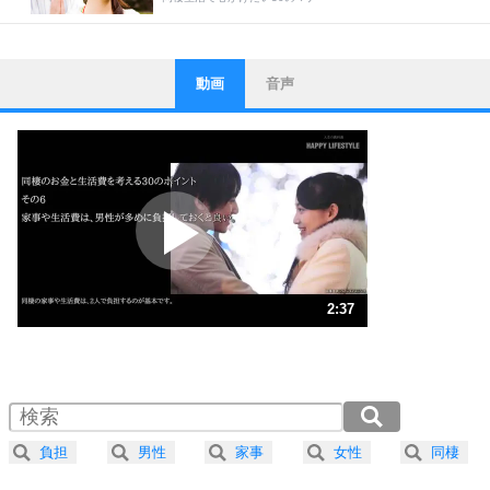
動画
音声
ストレス対策
1
他人と比べない。
いっそのこと、他人を見ない。
いらいらしない人になる30の方法
プラス思考
2
ポジティブになれない原因は、行動しないから。
ポジティブ思考になる30の方法
ストレス対策
3
人生、なんとかなるもの。
2:37
気楽に生きる30の方法
1.0倍速 （615KB 2分37秒）
1.5倍速 （410KB 1分44秒）
自分磨き
4
器の大きい人は、怒りを優しさで表現する。
2.0倍速 （308KB 1分18秒）
器の大きい人になる30の方法
2.5倍速 （247KB 1分2秒）
負担
男性
家事
女性
同棲
3.0倍速 （206KB 52秒）
プラス思考
ネガティブな人は、複雑に考える。