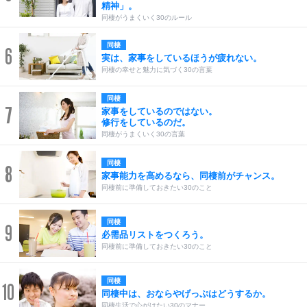
精神」。
同棲がうまくいく30のルール
同棲
6
実は、家事をしているほうが疲れない。
同棲の幸せと魅力に気づく30の言葉
同棲
7
家事をしているのではない。
修行をしているのだ。
同棲がうまくいく30の言葉
同棲
8
家事能力を高めるなら、同棲前がチャンス。
同棲前に準備しておきたい30のこと
同棲
9
必需品リストをつくろう。
同棲前に準備しておきたい30のこと
同棲
10
同棲中は、おならやげっぷはどうするか。
同棲生活で心がけたい30のマナー