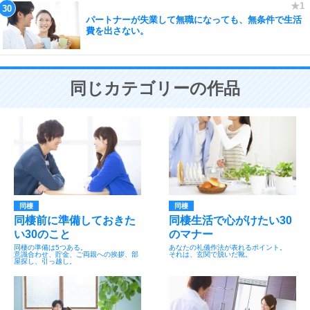
パートナーが失業して無職になっても、無条件で生活
費を出さない。
同じカテゴリーの作品
同棲
同棲
同棲前に準備しておきた
同棲生活で心がけたい30
い30のこと
のマナー
同棲の準備は5つある。
あなたの礼儀作法が表れるポイント。
意識合わせ、貯金、ご両親への挨拶、部
それは、玄関で脱いだ靴。
屋探し、引っ越し。