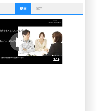
動画
音声
ストレス対策
他人と比べない。
いっそのこと、他人を見ない。
いらいらしない人になる30の方法
プラス思考
ポジティブになれない原因は、行動
しないから。
ポジティブ思考になる30の方法
ストレス対策
2:19
人生、なんとかなるもの。
気楽に生きる30の方法
速 （546KB 2分19秒）
速 （365KB 1分33秒）
自分磨き
器の大きい人は、怒りを優しさで表
速 （274KB 1分9秒）
現する。
速 （219KB 55秒）
器の大きい人になる30の方法
速 （183KB 46秒）
プラス思考
速 （157KB 39秒）
ネガティブな人は、複雑に考える。
速 （137KB 34秒）
ポジティブな人は、シンプルに考え