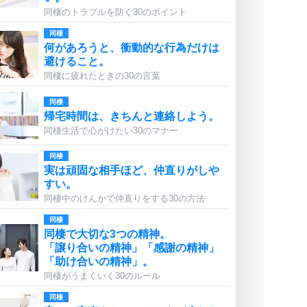
同棲のトラブルを防ぐ30のポイント
同棲
何があろうと、衝動的な行為だけは
避けること。
同棲に疲れたときの30の言葉
同棲
帰宅時間は、きちんと連絡しよう。
同棲生活で心がけたい30のマナー
同棲
実は頑固な相手ほど、仲直りがしや
すい。
同棲中のけんかで仲直りをする30の方法
同棲
同棲で大切な3つの精神。
「譲り合いの精神」「感謝の精神」
「助け合いの精神」。
同棲がうまくいく30のルール
同棲