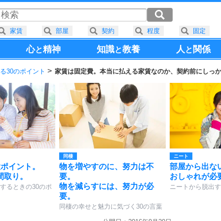
家賃
部屋
契約
程度
固定
心
精神
知識
教養
人
関係
と
と
と
る30のポイント
家賃は固定費。本当に払える家賃なのか、契約前にしっ
同棲
ニート
大ポイント。
物を増やすのに、努力は不
部屋から出な
間取り。
要。
おしゃれが必
物を減らすには、努力が必
するときの30のポ
ニートから脱出す
要。
同棲の幸せと魅力に気づく30の言葉