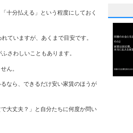
り「十分払える」という程度にしておく
1
われていますが、あくまで目安です。
2
がふさわしいこともあります。
ません。
3
1.0倍
いるなら、できるだけ安い家賃のほうが
1.5倍
4
2.0倍
2.5倍
賃で大丈夫？」と自分たちに何度か問い
3.0倍
3.5倍
5
4.0倍