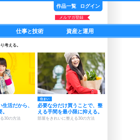
作品一覧
ログイン
メルマガ登録
仕事
技術
資産
運用
と
と
かり考える。
住まい
い生活だから、
必要な分だけ買うことで、整
要。
える手間を最小限に抑える。
る30の方法
部屋をきれいに整える30の方法