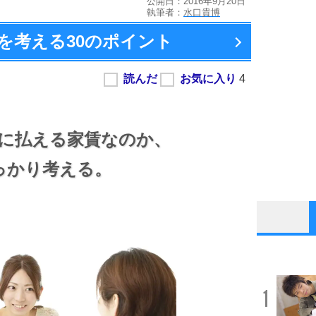
公開日：2016年9月20日
執筆者：
水口貴博
を考える
30のポイント
に払える家賃なのか、
っかり考える。
1