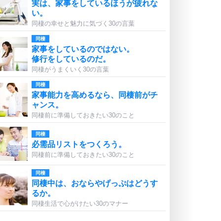
実は、家事をしているほうが疲れな
い。
同棲の幸せと魅力に気づく30の言葉
同棲
家事をしているのではない。
修行をしているのだ。
同棲がうまくいく30の言葉
同棲
家事能力を高めるなら、同棲前がチ
ャンス。
同棲前に準備しておきたい30のこと
同棲
必需品リストをつくろう。
同棲前に準備しておきたい30のこと
同棲
同棲中は、おならやげっぷはどうす
るか。
同棲生活で心がけたい30のマナー