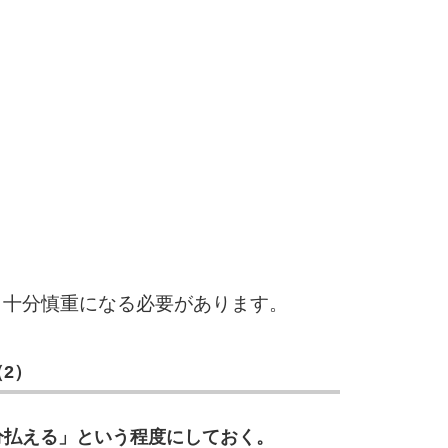
6
7
8
、十分慎重になる必要があります。
9
2）
分払える」という程度にしておく。