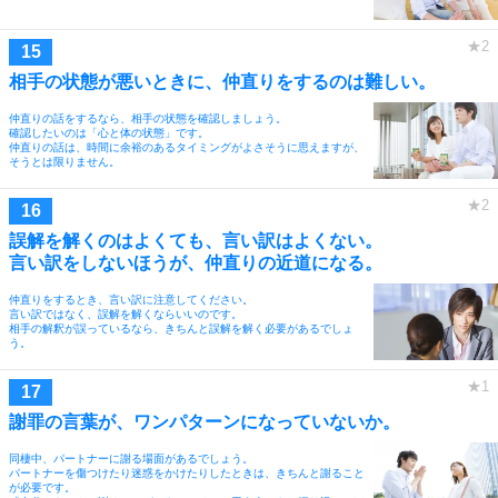
相手の状態が悪いときに、仲直りをするのは難しい。
仲直りの話をするなら、相手の状態を確認しましょう。
確認したいのは「心と体の状態」です。
仲直りの話は、時間に余裕のあるタイミングがよさそうに思えますが、
そうとは限りません。
誤解を解くのはよくても、言い訳はよくない。
言い訳をしないほうが、仲直りの近道になる。
仲直りをするとき、言い訳に注意してください。
言い訳ではなく、誤解を解くならいいのです。
相手の解釈が誤っているなら、きちんと誤解を解く必要があるでしょ
う。
謝罪の言葉が、ワンパターンになっていないか。
同棲中、パートナーに謝る場面があるでしょう。
パートナーを傷つけたり迷惑をかけたりしたときは、きちんと謝ること
が必要です。