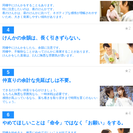
同棲中にけんかをすることもあります。
特に注意したいのは、夜のけんかです。
夜のけんかは、昼のけんかに比べて、ネガティブな感情が増幅されやす
いため、大きく発展しやすい傾向があります。
けんかの余韻は、長く引きずらない。
同棲中にけんかをしたら、余韻に注意です。
同棲中、不愉快なことがあってけんかに発展することがあります。
けんかをした直後は、2人に険悪な雰囲気が漂います。
仲直りの余計な先延ばしは不要。
できるだけ早い仲直りを心がけましょう。
もちろん険悪な雰囲気なら、一時休戦は必要です。
感情が高ぶっているなら、落ち着きを取り戻すまで時間を置くのもいい
でしょう。
やめてほしいことは「命令」ではなく「お願い」をする。
同棲を始めると、相手にやめてほしいことが出てきます。