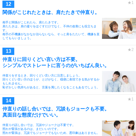
関係がこじれたときは、肩たたきで仲直り。
相手と関係がこじれたら、肩たたきです。
肩たたきは、肩の凝りをほぐすだけでなく、不仲の改善にも役立ちま
す。
相手の不機嫌がなかなか治らないなら、そっと肩をたたいて、機嫌を直
してもらいましょう。
仲直りに回りくどい言い方は不要。
シンプルでストレートに言うのがいちばん良い。
仲直りをするとき、回りくどい言い方に注意しましょう。
回りくどい言い方のほうが、とげがなく、穏便に表現できる気がするか
もしれません。
恥ずかしい気持ちがあると、言葉を濁したくなることもあるでしょう。
仲直りの話し合いでは、冗談もジョークも不要。
真面目な態度だけでいい。
仲直りの話し合いでは、冗談やジョークは不要です。
照れや緊張があるのは、まだいいのです。
照れや緊張は、冗談でもジョークでもないため、悪印象はありません。