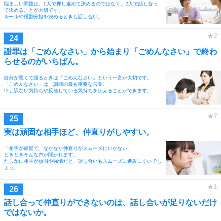
悩ましい問題は、1人で押し進めて決めるのではなく、2人で話し合っ
て決めることが大切です。
ルールや役割分担を決めるときも話し合い。
謝罪は「ごめんなさい」から始まり「ごめんなさい」で終わ
らせるのがいちばん。
自分が悪くて謝るときは「ごめんなさい」という一言が大切です。
「ごめんなさい」は、謝罪の最も重要な言葉。
申し訳ない気持ちや反省している気持ちを伝えることができます。
実は頑固な相手ほど、仲直りがしやすい。
「相手が頑固で、なかなか仲直りがスムーズにいかない」
ときどきそんな声が聞かれます。
たしかに相手が頑固や強情だと、話し合いもスムーズに進みにくいでし
ょう。
話し合って仲直りができないのは、話し合いが足りないだけ
ではないか。