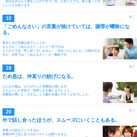
「自分はきちんと謝ることができている」と思う人でも、振り返ってほ
しいことがあります。
「ごめんなさい」の言葉が抜けていては、謝罪が曖昧にな
る。
謝るときの言葉は何でしょうか。
もちろん「ごめんなさい」という一言ですね。
ビジネスでは「申し訳ございません」「失礼いたしました」が使われま
すが、日常では「ごめんなさい」が一般的です。
ため息は、仲直りの妨げになる。
けんかの後は、ぴりぴりした雰囲気が漂います。
どんよりした空気で、息苦しさを感じるでしょう。
雰囲気が悪いと、小さなことで疲れを感じやすくなるでしょう。
外で話し合ったほうが、スムーズにいくこともある。
仲直りの話をどこでするか。
部屋の中で話し合うのがベストとは限りません。