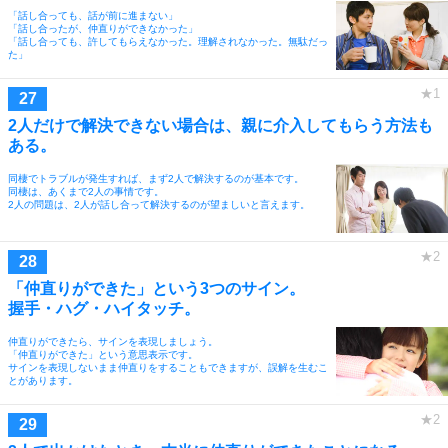
「話し合っても、話が前に進まない」
「話し合ったが、仲直りができなかった」
「話し合っても、許してもらえなかった。理解されなかった。無駄だっ
た」
2人だけで解決できない場合は、親に介入してもらう方法も
ある。
同棲でトラブルが発生すれば、まず2人で解決するのが基本です。
同棲は、あくまで2人の事情です。
2人の問題は、2人が話し合って解決するのが望ましいと言えます。
「仲直りができた」という3つのサイン。
握手・ハグ・ハイタッチ。
仲直りができたら、サインを表現しましょう。
「仲直りができた」という意思表示です。
サインを表現しないまま仲直りをすることもできますが、誤解を生むこ
とがあります。