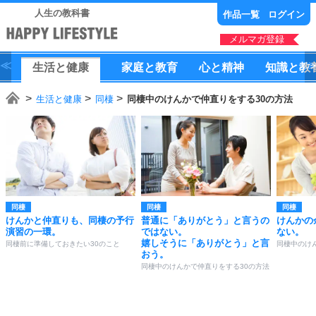
人生の教科書
作品一覧
ログイン
メルマガ登録
生活
と
健康
家庭
と
教育
心
と
精神
知識
と
教
生活と健康
同棲
同棲中のけんかで仲直りをする30の方法
同棲
同棲
同棲
けんかと仲直りも、同棲の予行
普通に「ありがとう」と言うの
けんかの
演習の一環。
ではない。
ない。
嬉しそうに「ありがとう」と言
同棲前に準備しておきたい30のこと
同棲中のけ
おう。
同棲中のけんかで仲直りをする30の方法