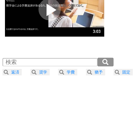
2
ポジティブになれない原因は、行動しないから。
ポジティブ思考になる30の方法
ストレス対策
3
人生、なんとかなるもの。
3:03
気楽に生きる30の方法
1.0倍速 （717KB 3分3秒）
1.5倍速 （479KB 2分2秒）
自分磨き
4
器の大きい人は、怒りを優しさで表現する。
2.0倍速 （359KB 1分31秒）
器の大きい人になる30の方法
2.5倍速 （287KB 1分13秒）
返済
奨学
学費
猶予
固定
3.0倍速 （240KB 1分1秒）
プラス思考
5
ネガティブな人は、複雑に考える。
3.5倍速 （206KB 52秒）
ポジティブな人は、シンプルに考える。
4.0倍速 （180KB 45秒）
ポジティブ思考になる30の方法
ストレス対策
6
価値観を捨てると、いらいらも消える。
いらいらしない人になる30の方法
プラス思考
7
気持ちはなくていいから、とにかく癖にしてしま