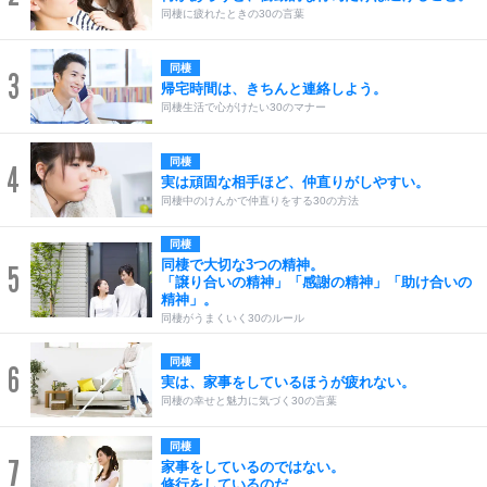
同棲に疲れたときの30の言葉
同棲
3
帰宅時間は、きちんと連絡しよう。
同棲生活で心がけたい30のマナー
同棲
4
実は頑固な相手ほど、仲直りがしやすい。
同棲中のけんかで仲直りをする30の方法
同棲
同棲で大切な3つの精神。
5
「譲り合いの精神」「感謝の精神」「助け合いの
精神」。
同棲がうまくいく30のルール
同棲
6
実は、家事をしているほうが疲れない。
同棲の幸せと魅力に気づく30の言葉
同棲
7
家事をしているのではない。
修行をしているのだ。