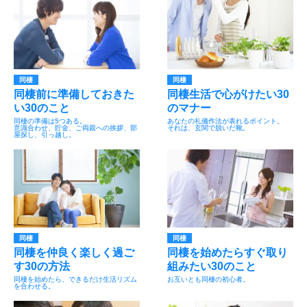
同棲
同棲
同棲前に準備しておきた
同棲生活で心がけたい30
い30のこと
のマナー
同棲の準備は5つある。
あなたの礼儀作法が表れるポイント。
意識合わせ、貯金、ご両親への挨拶、部
それは、玄関で脱いだ靴。
屋探し、引っ越し。
同棲
同棲
同棲を仲良く楽しく過ご
同棲を始めたらすぐ取り
す30の方法
組みたい30のこと
同棲を始めたら、できるだけ生活リズム
お互いとも同棲の初心者。
を合わせる。