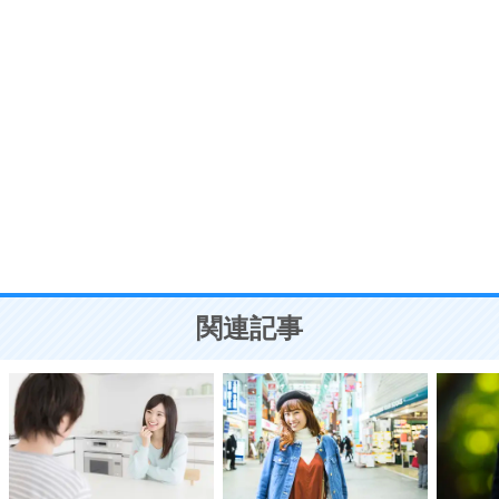
う。
ポジティブ思考になる30の方法
自分磨き
8
いらない物は、徹底的に捨てる。
気品と美しさを身につける30の方法
勉強法
9
謙虚な人こそ、本当に強い人。
頭の使い方がうまくなる30の方法
恋愛学
10
人を好きになったら、まず相手を徹底的に信じる
ことが大切。
恋する人が知っておきたい30の大切なこと
関連記事