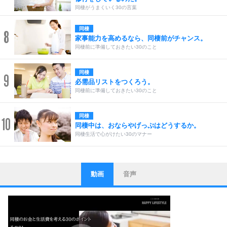
同棲がうまくいく30の言葉
同棲
8
家事能力を高めるなら、同棲前がチャンス。
同棲前に準備しておきたい30のこと
同棲
9
必需品リストをつくろう。
同棲前に準備しておきたい30のこと
同棲
10
同棲中は、おならやげっぷはどうするか。
同棲生活で心がけたい30のマナー
動画
音声
ストレス対策
1
他人と比べない。
いっそのこと、他人を見ない。
いらいらしない人になる30の方法
プラス思考