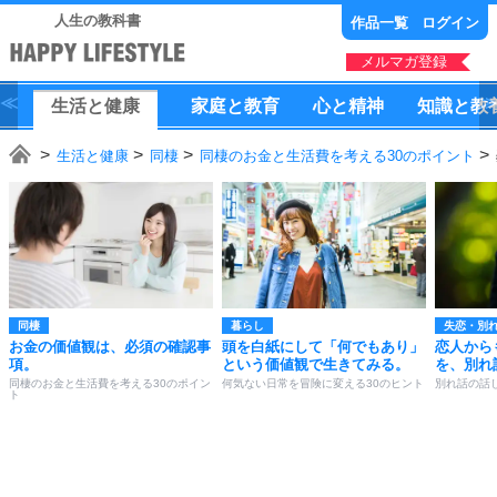
人生の教科書
作品一覧
ログイン
メルマガ登録
生活
と
健康
家庭
と
教育
心
と
精神
知識
と
教
生活と健康
同棲
同棲のお金と生活費を考える30のポイント
同棲
暮らし
失恋・別
お金の価値観は、必須の確認事
頭を白紙にして「何でもあり」
恋人から
項。
という価値観で生きてみる。
を、別れ
同棲のお金と生活費を考える30のポイン
何気ない日常を冒険に変える30のヒント
別れ話の話
ト