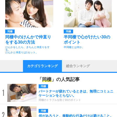
同棲
同棲
同棲中のけんかで仲直り
半同棲で心がけたい30の
をする30の方法
ポイント
けんかをしたら、きちんと仲直りをす
半同棲とは何か。
る。
けんかと仲直りは1セット。
カテゴリランキング
総合ランキング
「
同棲
」の人気記事
同棲
1
パートナーが疲れているときは、無理にコミュニ
ケーションをとらない。
同棲のトラブルを防ぐ30のポイント
同棲
2
何があろうと、衝動的な行為だけは避けること。