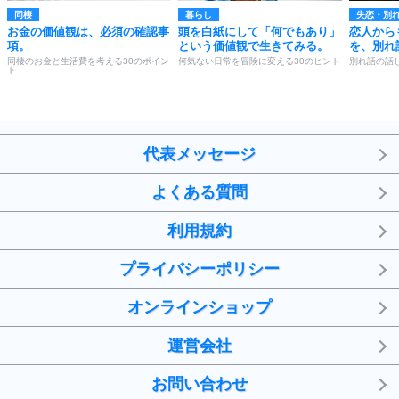
同棲
暮らし
失恋・別
お金の価値観は、必須の確認事
頭を白紙にして「何でもあり」
恋人から
項。
という価値観で生きてみる。
を、別れ
同棲のお金と生活費を考える30のポイン
何気ない日常を冒険に変える30のヒント
別れ話の話
ト
代表メッセージ
よくある質問
利用規約
プライバシーポリシー
オンラインショップ
運営会社
お問い合わせ