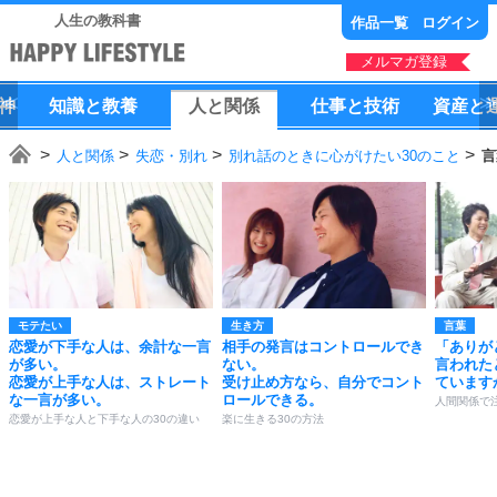
人生の教科書
作品一覧
ログイン
メルマガ登録
神
知識
と
教養
人
と
関係
仕事
と
技術
資産
と
人と関係
失恋・別れ
別れ話のときに心がけたい30のこと
言
モテたい
生き方
言葉
恋愛が下手な人は、余計な一言
相手の発言はコントロールでき
「ありが
が多い。
ない。
言われた
恋愛が上手な人は、ストレート
受け止め方なら、自分でコント
ています
な一言が多い。
ロールできる。
人間関係で
恋愛が上手な人と下手な人の30の違い
楽に生きる30の方法