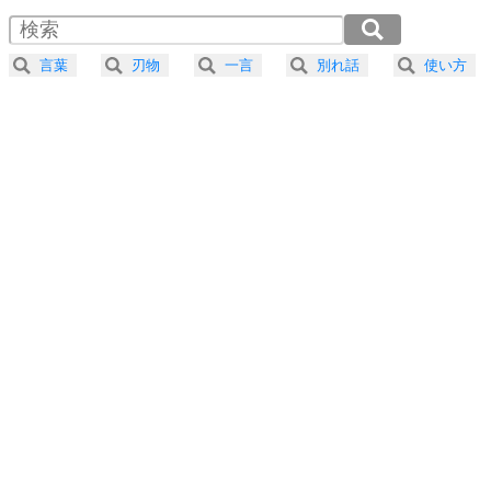
4
器の大きい人は、怒りを優しさで表現する。
2.0倍速 （289KB 1分13秒）
器の大きい人になる30の方法
2.5倍速 （232KB 59秒）
言葉
刃物
一言
別れ話
使い方
3.0倍速 （193KB 49秒）
プラス思考
5
ネガティブな人は、複雑に考える。
3.5倍速 （166KB 42秒）
ポジティブな人は、シンプルに考える。
4.0倍速 （145KB 36秒）
ポジティブ思考になる30の方法
ストレス対策
6
価値観を捨てると、いらいらも消える。
いらいらしない人になる30の方法
プラス思考
7
気持ちはなくていいから、とにかく癖にしてしま
う。
ポジティブ思考になる30の方法
自分磨き
8
いらない物は、徹底的に捨てる。
気品と美しさを身につける30の方法
勉強法
9
謙虚な人こそ、本当に強い人。