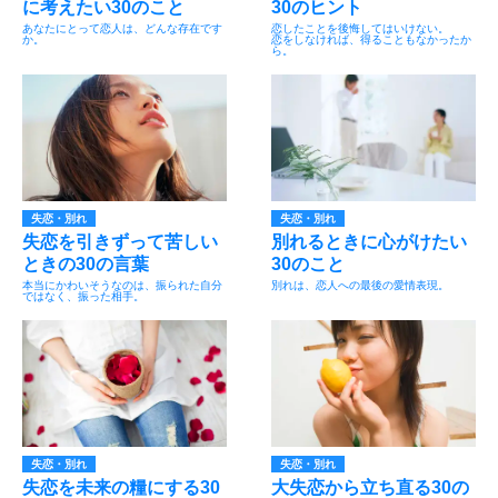
に考えたい30のこと
30のヒント
あなたにとって恋人は、どんな存在です
恋したことを後悔してはいけない。
か。
恋をしなければ、得ることもなかったか
ら。
失恋・別れ
失恋・別れ
失恋を引きずって苦しい
別れるときに心がけたい
ときの30の言葉
30のこと
本当にかわいそうなのは、振られた自分
別れは、恋人への最後の愛情表現。
ではなく、振った相手。
失恋・別れ
失恋・別れ
失恋を未来の糧にする30
大失恋から立ち直る30の