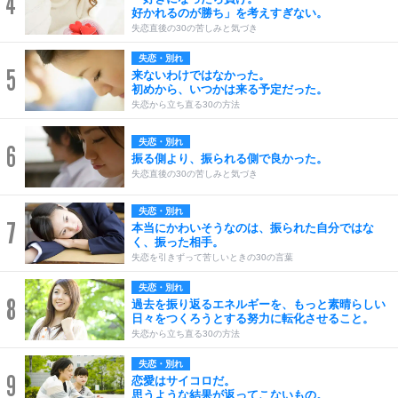
4
好かれるのが勝ち」を考えすぎない。
失恋直後の30の苦しみと気づき
失恋・別れ
5
来ないわけではなかった。
初めから、いつかは来る予定だった。
失恋から立ち直る30の方法
失恋・別れ
6
振る側より、振られる側で良かった。
失恋直後の30の苦しみと気づき
失恋・別れ
7
本当にかわいそうなのは、振られた自分ではな
く、振った相手。
失恋を引きずって苦しいときの30の言葉
失恋・別れ
8
過去を振り返るエネルギーを、もっと素晴らしい
日々をつくろうとする努力に転化させること。
失恋から立ち直る30の方法
失恋・別れ
9
恋愛はサイコロだ。
思うような結果が返ってこないもの。