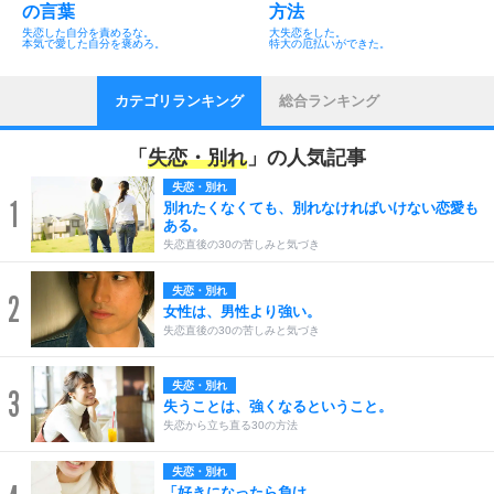
の言葉
方法
失恋した自分を責めるな。
大失恋をした。
本気で愛した自分を褒めろ。
特大の厄払いができた。
カテゴリランキング
総合ランキング
「
失恋・別れ
」の人気記事
失恋・別れ
1
別れたくなくても、別れなければいけない恋愛も
ある。
失恋直後の30の苦しみと気づき
失恋・別れ
2
女性は、男性より強い。
失恋直後の30の苦しみと気づき
失恋・別れ
3
失うことは、強くなるということ。
失恋から立ち直る30の方法
失恋・別れ
「好きになったら負け。