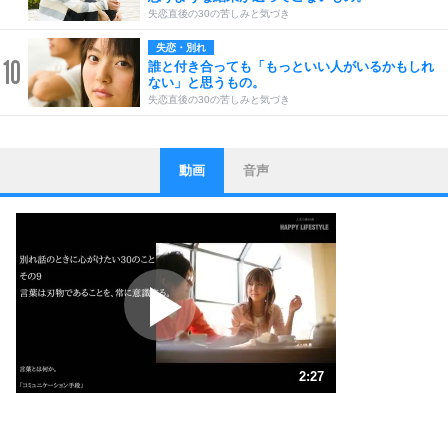
失恋直後の30の苦しみと気づき
失恋・別れ
10
誰と付き合っても「もっといい人がいるかもしれ
ない」と思うもの。
失恋直後の30の苦しみと気づき
動画
音声
ストレス対策
1
他人と比べない。
いっそのこと、他人を見ない。
いらいらしない人になる30の方法
プラス思考
2
ポジティブになれない原因は、行動しないから。
ポジティブ思考になる30の方法
ストレス対策
3
人生、なんとかなるもの。
2:27
気楽に生きる30の方法
1.0倍速 （578KB 2分27秒）
1.5倍速 （386KB 1分38秒）
自分磨き