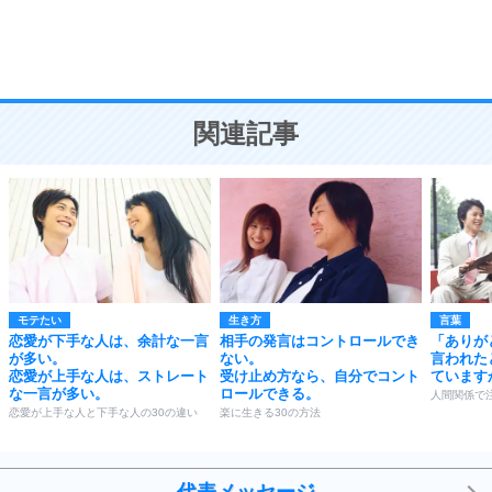
頭の使い方がうまくなる30の方法
恋愛学
10
人を好きになったら、まず相手を徹底的に信じる
ことが大切。
恋する人が知っておきたい30の大切なこと
関連記事
モテたい
生き方
言葉
恋愛が下手な人は、余計な一言
相手の発言はコントロールでき
「ありが
が多い。
ない。
言われた
恋愛が上手な人は、ストレート
受け止め方なら、自分でコント
ています
な一言が多い。
ロールできる。
人間関係で
恋愛が上手な人と下手な人の30の違い
楽に生きる30の方法