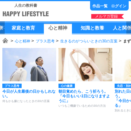
人生の教科書
作品一覧
ログイン
メルマガ登録
康
家庭
と
教育
心
と
精神
知識
と
教養
人
と
関
心と精神
プラス思考
生きるのがつらいときの30の言葉
まず
プラス思考
心の健康
失恋・別
今日が人生最後の日かもしれな
朝目覚めたら、こう祈ろう。
別れた日
い。
「今日もいい1日になりますよ
う。
うに」
「今日か
何もかも嫌になったときの30の言葉
る」
いつもご機嫌でいるための30の方法
別れるとき