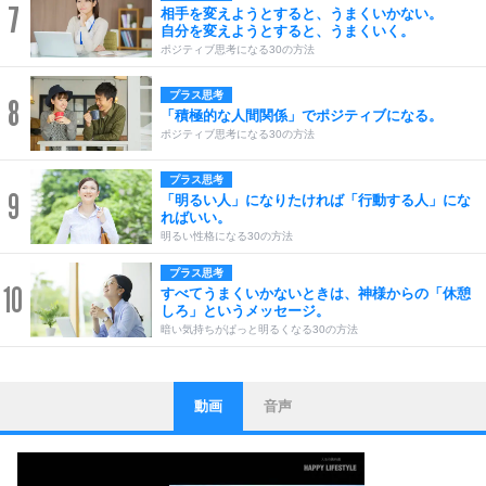
7
相手を変えようとすると、うまくいかない。
自分を変えようとすると、うまくいく。
ポジティブ思考になる30の方法
プラス思考
8
「積極的な人間関係」でポジティブになる。
ポジティブ思考になる30の方法
プラス思考
9
「明るい人」になりたければ「行動する人」にな
ればいい。
明るい性格になる30の方法
プラス思考
10
すべてうまくいかないときは、神様からの「休憩
しろ」というメッセージ。
暗い気持ちがぱっと明るくなる30の方法
動画
音声
ストレス対策
1
他人と比べない。
いっそのこと、他人を見ない。
いらいらしない人になる30の方法