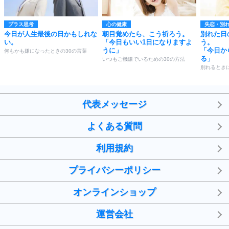
プラス思考
心の健康
失恋・別
今日が人生最後の日かもしれな
朝目覚めたら、こう祈ろう。
別れた日
い。
「今日もいい1日になりますよ
う。
うに」
「今日か
何もかも嫌になったときの30の言葉
る」
いつもご機嫌でいるための30の方法
別れるとき
代表メッセージ
よくある質問
利用規約
プライバシーポリシー
オンラインショップ
運営会社