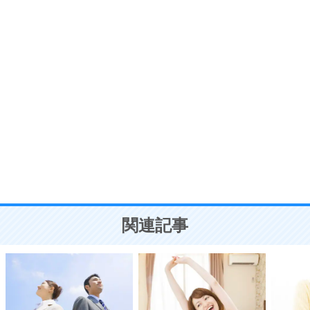
7
気持ちはなくていいから、とにかく癖にしてしま
う。
ポジティブ思考になる30の方法
自分磨き
8
いらない物は、徹底的に捨てる。
気品と美しさを身につける30の方法
勉強法
9
謙虚な人こそ、本当に強い人。
頭の使い方がうまくなる30の方法
恋愛学
10
人を好きになったら、まず相手を徹底的に信じる
ことが大切。
恋する人が知っておきたい30の大切なこと
関連記事