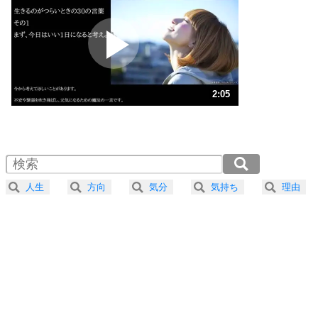
プラス思考
2
ポジティブになれない原因は、行動しないから。
ポジティブ思考になる30の方法
ストレス対策
3
人生、なんとかなるもの。
2:05
気楽に生きる30の方法
1.0倍速 （490KB 2分5秒）
1.5倍速 （327KB 1分23秒）
自分磨き
4
器の大きい人は、怒りを優しさで表現する。
2.0倍速 （245KB 1分2秒）
器の大きい人になる30の方法
2.5倍速 （197KB 50秒）
人生
方向
気分
気持ち
理由
3.0倍速 （164KB 41秒）
プラス思考
5
ネガティブな人は、複雑に考える。
3.5倍速 （141KB 35秒）
ポジティブな人は、シンプルに考える。
4.0倍速 （123KB 31秒）
ポジティブ思考になる30の方法
ストレス対策
6
価値観を捨てると、いらいらも消える。
いらいらしない人になる30の方法
プラス思考