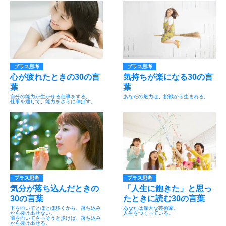
プラス思考
プラス思考
心が疲れたときの30の言
気持ちが楽になる30の言
葉
葉
自分の能力が生かせる仕事をする。
あなたの魅力は、挑戦から生まれる。
仕事を通して、能力をさらに伸ばす。
プラス思考
プラス思考
気分が落ち込んだときの
「人生に飽きた」と思っ
30の言葉
たときに読む30の言葉
下を向いてとぼとぼ歩くから、落ち込み
あなたは偉大な芸術家。
から抜け出せない。
人生をつくっている。
前を向いてさっそうと歩けば、落ち込み
から抜け出せる。