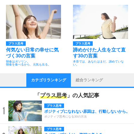
プラス思考
プラス思考
何気ない日常の幸せに気
諦めかけた人生を立て直
づく30の言葉
す30の言葉
朝食はガソリン。
本音では、あなたはまだ、諦めていな
朝食を食べるから、元気も出る。
い。
カテゴリランキング
総合ランキング
「
プラス思考
」の人気記事
プラス思考
1
ポジティブになれない原因は、行動しないから。
ポジティブ思考になる30の方法
プラス思考