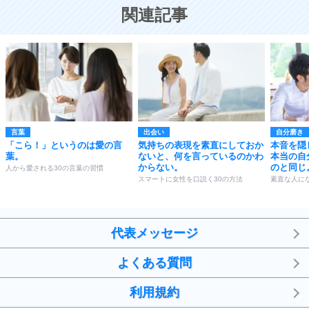
恋する人が知っておきたい30の大切なこと
関連記事
言葉
出会い
自分磨き
「こら！」というのは愛の言
気持ちの表現を素直にしておか
本音を隠
葉。
ないと、何を言っているのかわ
本当の自
からない。
のと同じ
人から愛される30の言葉の習慣
スマートに女性を口説く30の方法
素直な人にな
代表メッセージ
よくある質問
利用規約