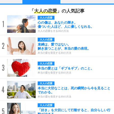
「
大人の恋愛
」の人気記事
大人の恋愛
1
心の傷は、あなたの輝き。
傷ついた人ほど、人に優しくなれる。
大人の恋愛をする30の方法
大人の恋愛
2
束縛は、愛ではない。
解き放つことが、本当の愛の表現。
本当の愛を発見する30の方法
大人の恋愛
3
本当の愛とは「ギブ＆ギブ」のこと。
本当の愛を発見する30の方法
大人の恋愛
4
本当に大切なことは、死の瞬間から今を見ること
でわかる。
本当の愛を発見する30の方法
大人の恋愛
5
「好き」を大切にして行動すると、自分らしい行