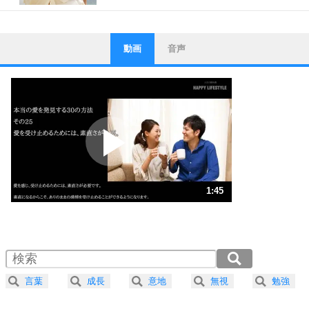
動画
音声
ストレス対策
1
他人と比べない。
いっそのこと、他人を見ない。
いらいらしない人になる30の方法
プラス思考
2
ポジティブになれない原因は、行動しないから。
ポジティブ思考になる30の方法
ストレス対策
3
人生、なんとかなるもの。
1:45
気楽に生きる30の方法
1.0倍速 （414KB 1分45秒）
1.5倍速 （276KB 1分10秒）
自分磨き
4
器の大きい人は、怒りを優しさで表現する。
2.0倍速 （207KB 52秒）
器の大きい人になる30の方法
2.5倍速 （166KB 42秒）
言葉
成長
意地
無視
勉強
3.0倍速 （139KB 35秒）
プラス思考
5
ネガティブな人は、複雑に考える。