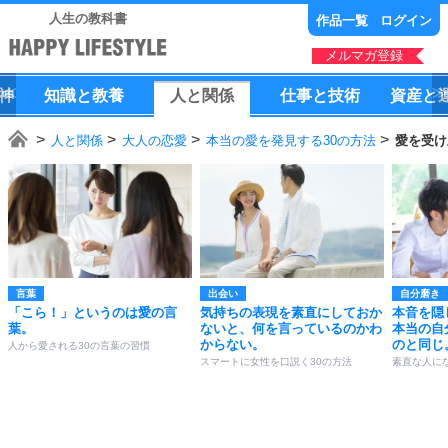
人生の教科書
作品一覧
ログイン
メルマガ登録
神
知識
と
教養
人
と
関係
仕事
と
技術
資産
と
人と関係
大人の恋愛
本当の愛を発見する30の方法
愛を受け
言葉
出会い
自分磨き
「こら！」というのは愛の言
気持ちの表現を素直にしておか
本音を隠
葉。
ないと、何を言っているのかわ
本当の自
からない。
のと同じ
人から愛される30の言葉の習慣
スマートに女性を口説く30の方法
素直な人にな