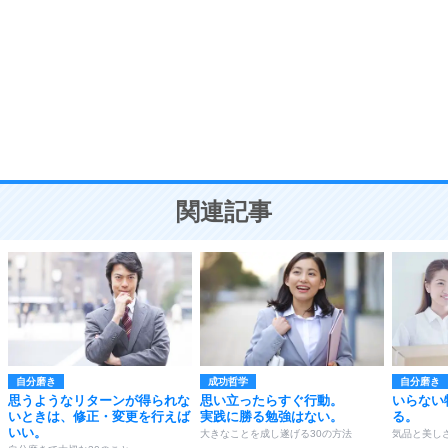
気品と美しさを身につける30の方法
勉強法
9
謙虚な人こそ、本当に強い人。
頭の使い方がうまくなる30の方法
恋愛学
10
人を好きになったら、まず相手を徹底的に信じる
ことが大切。
恋する人が知っておきたい30の大切なこと
関連記事
自分磨き
成功哲学
自分磨き
思うようなリターンが得られな
思い立ったらすぐ行動。
いらない
いときは、修正・変更を行えば
実践に勝る勉強はない。
る。
いい。
大きなことを成し遂げる30の方法
気品と美し