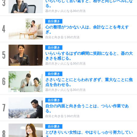
3
いらいらして言い返すと、相手と同じレベルにな
る。
器の大きい人になる30の方法
自分磨き
4
心の整理がつかない人は、余計なことを考えす
ぎ。
自分と向き合う30の方法
自分磨き
5
いらいらするはずの瞬間に笑顔になると、器の大
きさを感じる。
器の大きい人になる30の方法
自分磨き
6
ささいなことにとらわれすぎず、重大なことに焦
点を合わせる。
器の大きい人になる30の方法
自分磨き
7
自分の内面と向き合うことは、つらい作業であ
る。
自分と向き合う30の方法
自分磨き
8
とびきりいい女性は、やはりしっかり努力してい