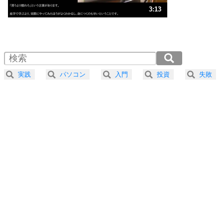
3
人生、なんとかなるもの。
3:13
気楽に生きる30の方法
1.0倍速 （757KB 3分13秒）
1.5倍速 （505KB 2分9秒）
自分磨き
4
器の大きい人は、怒りを優しさで表現する。
2.0倍速 （379KB 1分36秒）
器の大きい人になる30の方法
2.5倍速 （303KB 1分17秒）
実践
パソコン
入門
投資
失敗
3.0倍速 （253KB 1分4秒）
プラス思考
5
ネガティブな人は、複雑に考える。
3.5倍速 （217KB 55秒）
ポジティブな人は、シンプルに考える。
4.0倍速 （190KB 48秒）
ポジティブ思考になる30の方法
ストレス対策
6
価値観を捨てると、いらいらも消える。
いらいらしない人になる30の方法
プラス思考
7
気持ちはなくていいから、とにかく癖にしてしま
う。
ポジティブ思考になる30の方法
自分磨き
8
いらない物は、徹底的に捨てる。