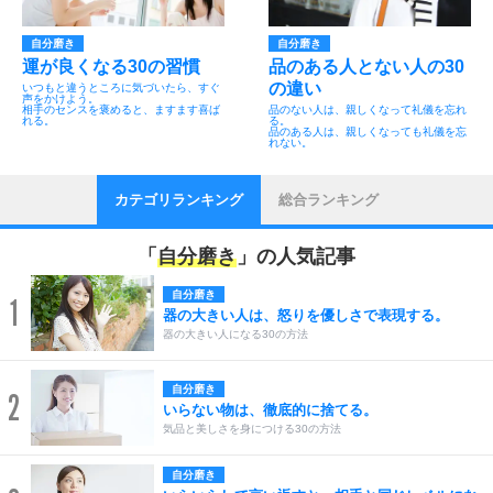
自分磨き
自分磨き
運が良くなる30の習慣
品のある人とない人の30
の違い
いつもと違うところに気づいたら、すぐ
声をかけよう。
相手のセンスを褒めると、ますます喜ば
品のない人は、親しくなって礼儀を忘れ
れる。
る。
品のある人は、親しくなっても礼儀を忘
れない。
カテゴリランキング
総合ランキング
「
自分磨き
」の人気記事
自分磨き
1
器の大きい人は、怒りを優しさで表現する。
器の大きい人になる30の方法
自分磨き
2
いらない物は、徹底的に捨てる。
気品と美しさを身につける30の方法
自分磨き