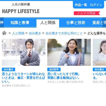
人生の教科書
作品一覧
ログイン
メルマガ登録
神
知識
と
教養
人
と
関係
仕事
と
技術
資産
と
人と関係
自分磨き
自分磨きで大切な30のこと
どんな座学も
自分磨き
成功哲学
自分磨き
思うようなリターンが得られな
思い立ったらすぐ行動。
いらない
いときは、修正・変更を行えば
実践に勝る勉強はない。
る。
いい。
大きなことを成し遂げる30の方法
気品と美し
自分磨きで大切な30のこと