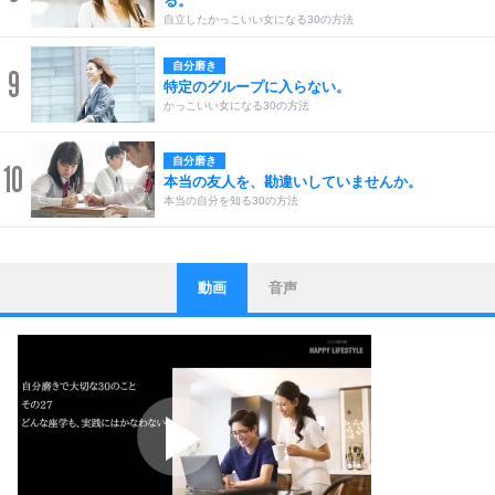
る。
自立したかっこいい女になる30の方法
自分磨き
9
特定のグループに入らない。
かっこいい女になる30の方法
自分磨き
10
本当の友人を、勘違いしていませんか。
本当の自分を知る30の方法
動画
音声
ストレス対策
1
他人と比べない。
いっそのこと、他人を見ない。
いらいらしない人になる30の方法
プラス思考
2
ポジティブになれない原因は、行動しないから。
ポジティブ思考になる30の方法
ストレス対策