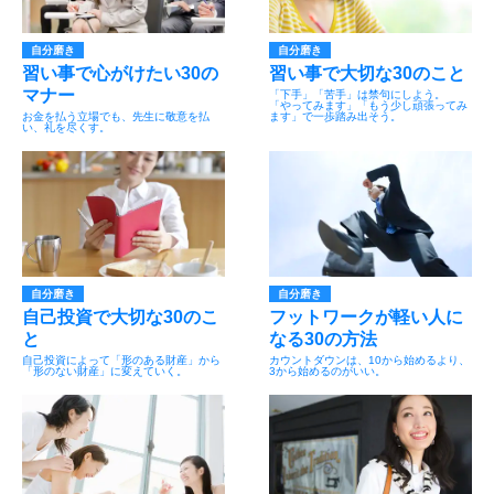
自分磨き
自分磨き
習い事で心がけたい30の
習い事で大切な30のこと
マナー
「下手」「苦手」は禁句にしよう。
「やってみます」「もう少し頑張ってみ
お金を払う立場でも、先生に敬意を払
ます」で一歩踏み出そう。
い、礼を尽くす。
自分磨き
自分磨き
自己投資で大切な30のこ
フットワークが軽い人に
と
なる30の方法
自己投資によって「形のある財産」から
カウントダウンは、10から始めるより、
「形のない財産」に変えていく。
3から始めるのがいい。