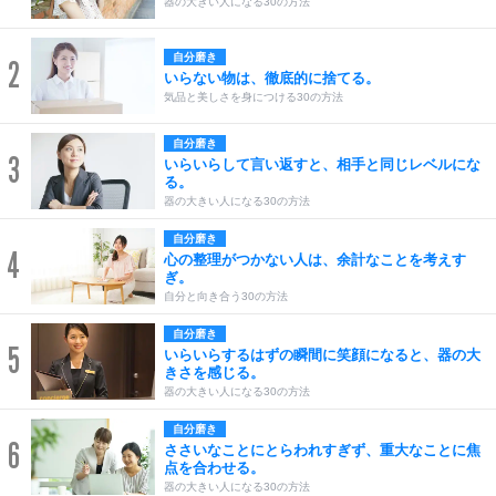
器の大きい人になる30の方法
自分磨き
2
いらない物は、徹底的に捨てる。
気品と美しさを身につける30の方法
自分磨き
3
いらいらして言い返すと、相手と同じレベルにな
る。
器の大きい人になる30の方法
自分磨き
4
心の整理がつかない人は、余計なことを考えす
ぎ。
自分と向き合う30の方法
自分磨き
5
いらいらするはずの瞬間に笑顔になると、器の大
きさを感じる。
器の大きい人になる30の方法
自分磨き
6
ささいなことにとらわれすぎず、重大なことに焦
点を合わせる。
器の大きい人になる30の方法