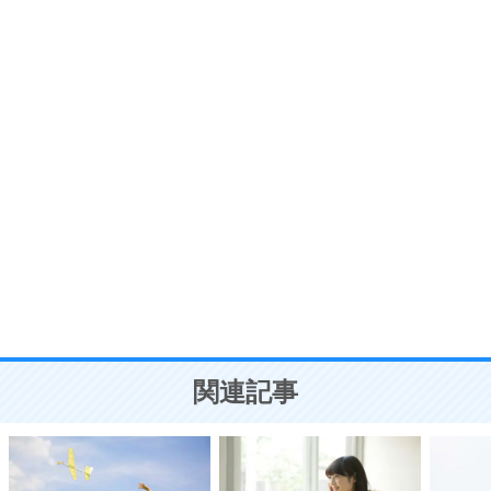
プラス思考
7
気持ちはなくていいから、とにかく癖にしてしま
う。
ポジティブ思考になる30の方法
自分磨き
8
いらない物は、徹底的に捨てる。
気品と美しさを身につける30の方法
勉強法
9
謙虚な人こそ、本当に強い人。
頭の使い方がうまくなる30の方法
恋愛学
10
人を好きになったら、まず相手を徹底的に信じる
ことが大切。
恋する人が知っておきたい30の大切なこと
関連記事