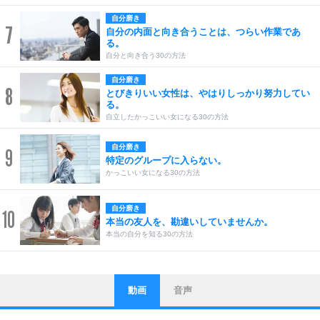
自分磨き
7
自分の内面と向き合うことは、つらい作業であ
る。
自分と向き合う30の方法
自分磨き
8
とびきりいい女性は、やはりしっかり努力してい
る。
自立したかっこいい女になる30の方法
自分磨き
9
特定のグループに入らない。
かっこいい女になる30の方法
自分磨き
10
本当の友人を、勘違いしていませんか。
本当の自分を知る30の方法
動画
音声
ストレス対策
1
他人と比べない。
いっそのこと、他人を見ない。