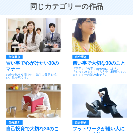
同じカテゴリーの作品
自分磨き
自分磨き
習い事で心がけたい30の
習い事で大切な30のこと
マナー
「下手」「苦手」は禁句にしよう。
「やってみます」「もう少し頑張ってみ
お金を払う立場でも、先生に敬意を払
ます」で一歩踏み出そう。
い、礼を尽くす。
自分磨き
自分磨き
自己投資で大切な30のこ
フットワークが軽い人に