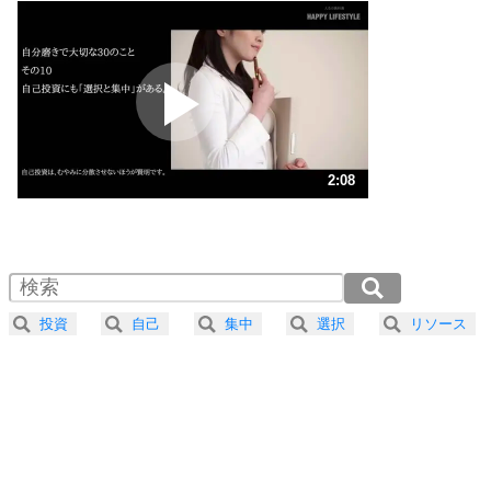
いらいらしない人になる30の方法
プラス思考
2
ポジティブになれない原因は、行動しないから。
ポジティブ思考になる30の方法
ストレス対策
3
人生、なんとかなるもの。
2:08
気楽に生きる30の方法
1.0倍速 （502KB 2分8秒）
1.5倍速 （335KB 1分25秒）
自分磨き
4
器の大きい人は、怒りを優しさで表現する。
2.0倍速 （252KB 1分4秒）
器の大きい人になる30の方法
2.5倍速 （201KB 51秒）
投資
自己
集中
選択
リソース
3.0倍速 （168KB 42秒）
プラス思考
5
ネガティブな人は、複雑に考える。
3.5倍速 （144KB 36秒）
ポジティブな人は、シンプルに考える。
4.0倍速 （126KB 32秒）
ポジティブ思考になる30の方法
ストレス対策
6
価値観を捨てると、いらいらも消える。
いらいらしない人になる30の方法