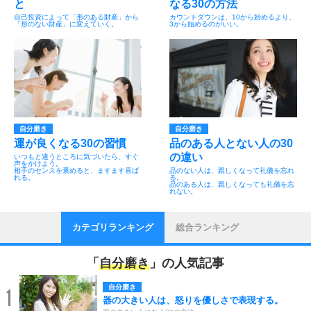
と
なる30の方法
自己投資によって「形のある財産」から
カウントダウンは、10から始めるより、
「形のない財産」に変えていく。
3から始めるのがいい。
自分磨き
自分磨き
運が良くなる30の習慣
品のある人とない人の30
の違い
いつもと違うところに気づいたら、すぐ
声をかけよう。
相手のセンスを褒めると、ますます喜ば
品のない人は、親しくなって礼儀を忘れ
れる。
る。
品のある人は、親しくなっても礼儀を忘
れない。
カテゴリランキング
総合ランキング
「
自分磨き
」の人気記事
自分磨き
1
器の大きい人は、怒りを優しさで表現する。