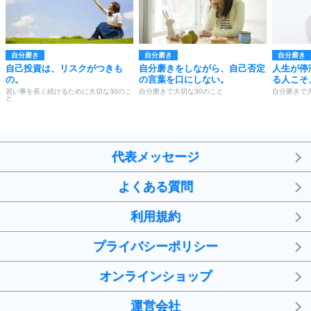
自分磨き
自分磨き
自分磨き
自己投資は、リスクがつきも
自分磨きをしながら、自己否定
人生が停
の。
の言葉を口にしない。
る人こそ
習い事を長く続けるために大切な30のこ
自分磨きで大切な30のこと
自分磨きで
と
代表メッセージ
よくある質問
利用規約
プライバシーポリシー
オンラインショップ
運営会社