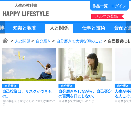
人生の教科書
作品一覧
ログイン
メルマガ登録
神
知識
と
教養
人
と
関係
仕事
と
技術
資産
と
人と関係
自分磨き
自分磨きで大切な30のこと
自己投資にも
自分磨き
自分磨き
自分磨き
自己投資は、リスクがつきも
自分磨きをしながら、自己否定
人生が停
の。
の言葉を口にしない。
る人こそ
習い事を長く続けるために大切な30のこ
自分磨きで大切な30のこと
自分磨きで
と