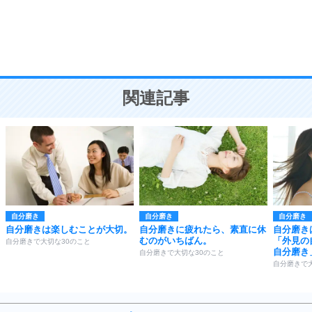
9
謙虚な人こそ、本当に強い人。
頭の使い方がうまくなる30の方法
恋愛学
10
人を好きになったら、まず相手を徹底的に信じる
ことが大切。
恋する人が知っておきたい30の大切なこと
関連記事
自分磨き
自分磨き
自分磨き
自分磨きは楽しむことが大切。
自分磨きに疲れたら、素直に休
自分磨き
むのがいちばん。
「外見の
自分磨きで大切な30のこと
自分磨き
自分磨きで大切な30のこと
自分磨きで