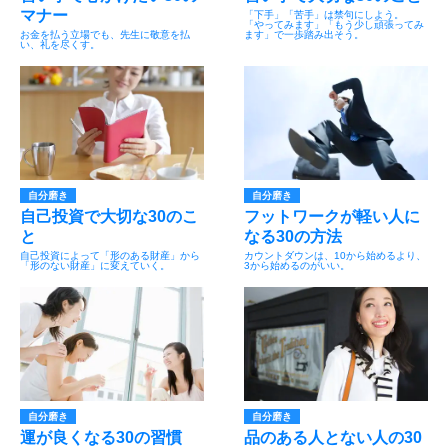
マナー
「下手」「苦手」は禁句にしよう。
「やってみます」「もう少し頑張ってみ
お金を払う立場でも、先生に敬意を払
ます」で一歩踏み出そう。
い、礼を尽くす。
自分磨き
自分磨き
自己投資で大切な30のこ
フットワークが軽い人に
と
なる30の方法
自己投資によって「形のある財産」から
カウントダウンは、10から始めるより、
「形のない財産」に変えていく。
3から始めるのがいい。
自分磨き
自分磨き
運が良くなる30の習慣
品のある人とない人の30