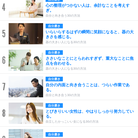
4
心の整理がつかない人は、余計なことを考えす
ぎ。
自分と向き合う30の方法
自分磨き
5
いらいらするはずの瞬間に笑顔になると、器の大
きさを感じる。
器の大きい人になる30の方法
自分磨き
6
ささいなことにとらわれすぎず、重大なことに焦
点を合わせる。
器の大きい人になる30の方法
自分磨き
7
自分の内面と向き合うことは、つらい作業であ
る。
自分と向き合う30の方法
自分磨き
8
とびきりいい女性は、やはりしっかり努力してい
る。
自立したかっこいい女になる30の方法
自分磨き