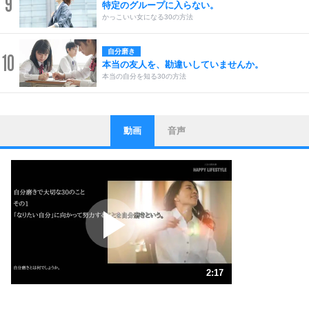
9
特定のグループに入らない。
かっこいい女になる30の方法
自分磨き
10
本当の友人を、勘違いしていませんか。
本当の自分を知る30の方法
動画
音声
ストレス対策
1
他人と比べない。
いっそのこと、他人を見ない。
いらいらしない人になる30の方法
プラス思考
2
ポジティブになれない原因は、行動しないから。
ポジティブ思考になる30の方法
ストレス対策
3
人生、なんとかなるもの。
2:17
気楽に生きる30の方法
1.0倍速 （537KB 2分17秒）