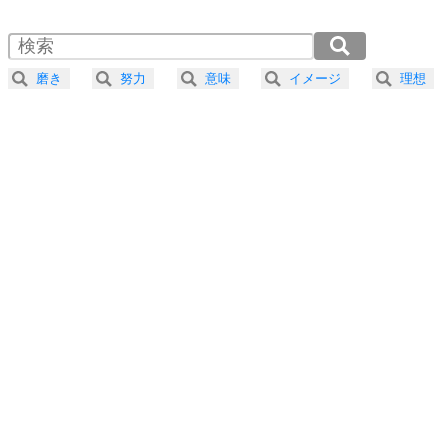
1.5倍速 （358KB 1分31秒）
自分磨き
4
器の大きい人は、怒りを優しさで表現する。
2.0倍速 （269KB 1分8秒）
器の大きい人になる30の方法
2.5倍速 （215KB 54秒）
磨き
努力
意味
イメージ
理想
3.0倍速 （180KB 45秒）
プラス思考
5
ネガティブな人は、複雑に考える。
3.5倍速 （154KB 39秒）
ポジティブな人は、シンプルに考える。
4.0倍速 （135KB 34秒）
ポジティブ思考になる30の方法
ストレス対策
6
価値観を捨てると、いらいらも消える。
いらいらしない人になる30の方法
プラス思考
7
気持ちはなくていいから、とにかく癖にしてしま
う。
ポジティブ思考になる30の方法
自分磨き
8
いらない物は、徹底的に捨てる。
気品と美しさを身につける30の方法
勉強法