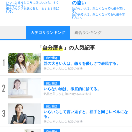
の違い
いつもと違うところに気づいたら、すぐ
声をかけよう。
相手のセンスを褒めると、ますます喜ば
品のない人は、親しくなって礼儀を忘れ
れる。
る。
品のある人は、親しくなっても礼儀を忘
れない。
カテゴリランキング
総合ランキング
「
自分磨き
」の人気記事
自分磨き
1
器の大きい人は、怒りを優しさで表現する。
器の大きい人になる30の方法
自分磨き
2
いらない物は、徹底的に捨てる。
気品と美しさを身につける30の方法
自分磨き
3
いらいらして言い返すと、相手と同じレベルにな
る。
器の大きい人になる30の方法
自分磨き