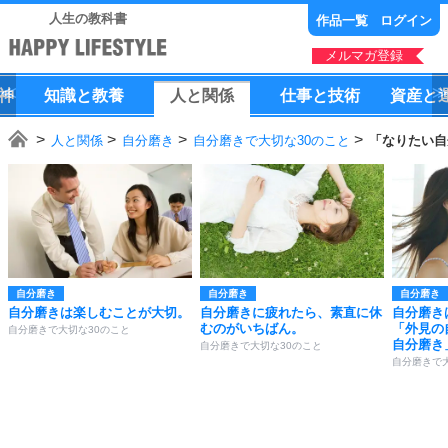
人生の教科書
作品一覧
ログイン
メルマガ登録
神
知識
と
教養
人
と
関係
仕事
と
技術
資産
と
人と関係
自分磨き
自分磨きで大切な30のこと
「なりたい自
自分磨き
自分磨き
自分磨き
自分磨きは楽しむことが大切。
自分磨きに疲れたら、素直に休
自分磨き
むのがいちばん。
「外見の
自分磨きで大切な30のこと
自分磨き
自分磨きで大切な30のこと
自分磨きで