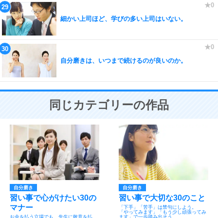
細かい上司ほど、学びの多い上司はいない。
自分磨きは、いつまで続けるのが良いのか。
同じカテゴリーの作品
自分磨き
自分磨き
習い事で心がけたい30の
習い事で大切な30のこと
マナー
「下手」「苦手」は禁句にしよう。
「やってみます」「もう少し頑張ってみ
お金を払う立場でも、先生に敬意を払
ます」で一歩踏み出そう。