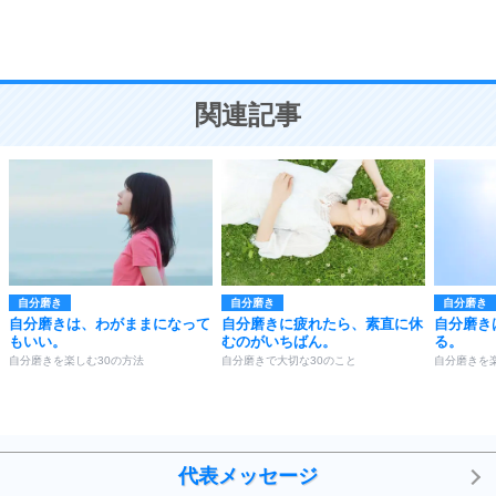
恋愛学
10
人を好きになったら、まず相手を徹底的に信じる
ことが大切。
恋する人が知っておきたい30の大切なこと
関連記事
自分磨き
自分磨き
自分磨き
自分磨きは、わがままになって
自分磨きに疲れたら、素直に休
自分磨き
もいい。
むのがいちばん。
る。
自分磨きを楽しむ30の方法
自分磨きで大切な30のこと
自分磨きを
代表メッセージ