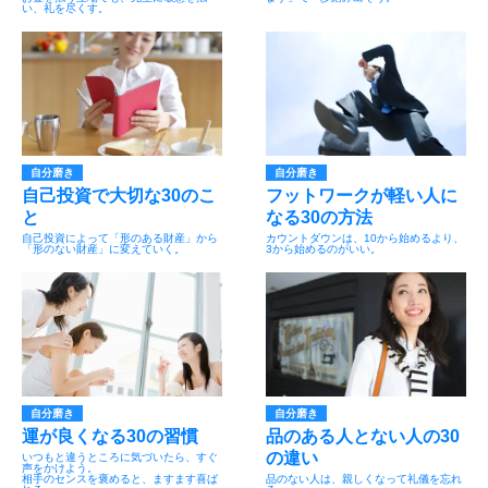
い、礼を尽くす。
自分磨き
自分磨き
自己投資で大切な30のこ
フットワークが軽い人に
と
なる30の方法
自己投資によって「形のある財産」から
カウントダウンは、10から始めるより、
「形のない財産」に変えていく。
3から始めるのがいい。
自分磨き
自分磨き
運が良くなる30の習慣
品のある人とない人の30
の違い
いつもと違うところに気づいたら、すぐ
声をかけよう。
相手のセンスを褒めると、ますます喜ば
品のない人は、親しくなって礼儀を忘れ