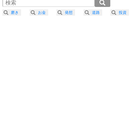
2.0倍速 （288KB 1分13秒）
器の大きい人になる30の方法
2.5倍速 （230KB 58秒）
磨き
お金
発想
道路
投資
3.0倍速 （192KB 49秒）
プラス思考
5
ネガティブな人は、複雑に考える。
3.5倍速 （165KB 42秒）
ポジティブな人は、シンプルに考える。
4.0倍速 （144KB 36秒）
ポジティブ思考になる30の方法
ストレス対策
6
価値観を捨てると、いらいらも消える。
いらいらしない人になる30の方法
プラス思考
7
気持ちはなくていいから、とにかく癖にしてしま
う。
ポジティブ思考になる30の方法
自分磨き
8
いらない物は、徹底的に捨てる。
気品と美しさを身につける30の方法
勉強法
9
謙虚な人こそ、本当に強い人。
頭の使い方がうまくなる30の方法