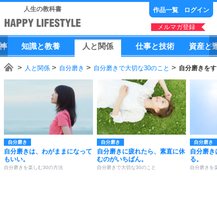
人生の教科書
作品一覧
ログイン
メルマガ登録
神
知識
と
教養
人
と
関係
仕事
と
技術
資産
と
人と関係
自分磨き
自分磨きで大切な30のこと
自分磨きをす
自分磨き
自分磨き
自分磨き
自分磨きは、わがままになって
自分磨きに疲れたら、素直に休
自分磨き
もいい。
むのがいちばん。
る。
自分磨きを楽しむ30の方法
自分磨きで大切な30のこと
自分磨きを