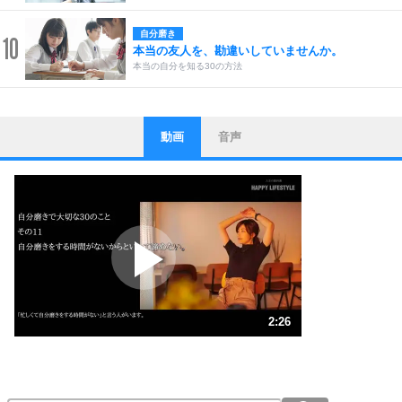
自分磨き
10
本当の友人を、勘違いしていませんか。
本当の自分を知る30の方法
動画
音声
ストレス対策
1
他人と比べない。
いっそのこと、他人を見ない。
いらいらしない人になる30の方法
プラス思考
2
ポジティブになれない原因は、行動しないから。
ポジティブ思考になる30の方法
ストレス対策
3
人生、なんとかなるもの。
2:26
気楽に生きる30の方法
1.0倍速 （575KB 2分26秒）
1.5倍速 （384KB 1分37秒）
自分磨き
4
器の大きい人は、怒りを優しさで表現する。