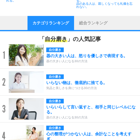
れる。
る。
品のある人は、親しくなっても礼儀を忘
れない。
カテゴリランキング
総合ランキング
「
自分磨き
」の人気記事
自分磨き
1
器の大きい人は、怒りを優しさで表現する。
器の大きい人になる30の方法
自分磨き
2
いらない物は、徹底的に捨てる。
気品と美しさを身につける30の方法
自分磨き
3
いらいらして言い返すと、相手と同じレベルにな
る。
器の大きい人になる30の方法
自分磨き
4
心の整理がつかない人は、余計なことを考えす
ぎ。