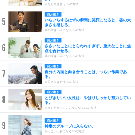
自分と向き合う30の方法
自分磨き
5
いらいらするはずの瞬間に笑顔になると、器の大
きさを感じる。
器の大きい人になる30の方法
自分磨き
6
ささいなことにとらわれすぎず、重大なことに焦
点を合わせる。
器の大きい人になる30の方法
自分磨き
7
自分の内面と向き合うことは、つらい作業であ
る。
自分と向き合う30の方法
自分磨き
8
とびきりいい女性は、やはりしっかり努力してい
る。
自立したかっこいい女になる30の方法
自分磨き
9
特定のグループに入らない。
かっこいい女になる30の方法