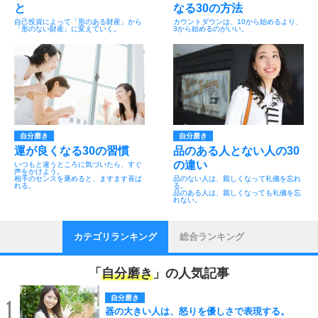
と
なる30の方法
自己投資によって「形のある財産」から
カウントダウンは、10から始めるより、
「形のない財産」に変えていく。
3から始めるのがいい。
自分磨き
自分磨き
運が良くなる30の習慣
品のある人とない人の30
の違い
いつもと違うところに気づいたら、すぐ
声をかけよう。
相手のセンスを褒めると、ますます喜ば
品のない人は、親しくなって礼儀を忘れ
れる。
る。
品のある人は、親しくなっても礼儀を忘
れない。
カテゴリランキング
総合ランキング
「
自分磨き
」の人気記事
自分磨き
1
器の大きい人は、怒りを優しさで表現する。