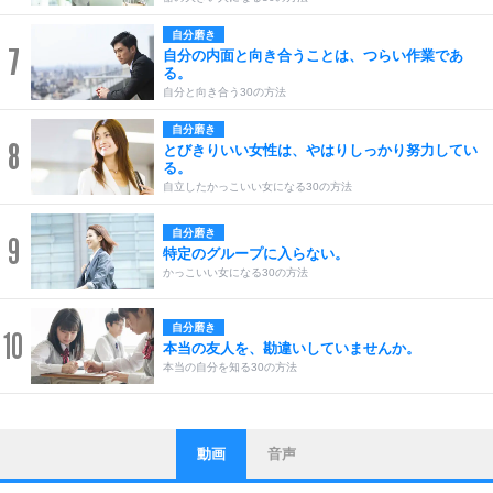
自分磨き
7
自分の内面と向き合うことは、つらい作業であ
る。
自分と向き合う30の方法
自分磨き
8
とびきりいい女性は、やはりしっかり努力してい
る。
自立したかっこいい女になる30の方法
自分磨き
9
特定のグループに入らない。
かっこいい女になる30の方法
自分磨き
10
本当の友人を、勘違いしていませんか。
本当の自分を知る30の方法
動画
音声
ストレス対策
1
他人と比べない。