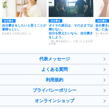
自分磨き
自分磨き
自分磨き
自分磨きをしたいと思うことが
ダイヤの原石は、そのままでは
自分磨き
素晴らしい。
輝かない。
化」にあ
自分を変えたいなら、自分磨き
自分磨きで大切な30のこと
習い事を長
と
をしよう。
「習い事を始めたい」と思ったときの30
の言葉
代表メッセージ
よくある質問
利用規約
プライバシーポリシー
オンラインショップ