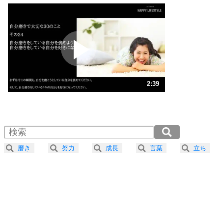
いっそのこと、他人を見ない。
いらいらしない人になる30の方法
プラス思考
2
ポジティブになれない原因は、行動しないから。
ポジティブ思考になる30の方法
ストレス対策
3
人生、なんとかなるもの。
2:39
気楽に生きる30の方法
1.0倍速 （624KB 2分39秒）
1.5倍速 （416KB 1分46秒）
自分磨き
4
器の大きい人は、怒りを優しさで表現する。
2.0倍速 （312KB 1分19秒）
器の大きい人になる30の方法
2.5倍速 （250KB 1分3秒）
磨き
努力
成長
言葉
立ち
3.0倍速 （209KB 53秒）
プラス思考
5
ネガティブな人は、複雑に考える。
3.5倍速 （179KB 45秒）
ポジティブな人は、シンプルに考える。
4.0倍速 （157KB 39秒）
ポジティブ思考になる30の方法
ストレス対策
6
価値観を捨てると、いらいらも消える。
いらいらしない人になる30の方法