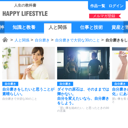
人生の教科書
作品一覧
ログイン
メルマガ登録
神
知識
と
教養
人
と
関係
仕事
と
技術
資産
と
人と関係
自分磨き
自分磨きで大切な30のこと
自分磨きをし
自分磨き
自分磨き
自分磨き
自分磨きをしたいと思うことが
ダイヤの原石は、そのままでは
自分磨き
素晴らしい。
輝かない。
化」にあ
自分を変えたいなら、自分磨き
自分磨きで大切な30のこと
習い事を長
と
をしよう。
「習い事を始めたい」と思ったときの30
の言葉