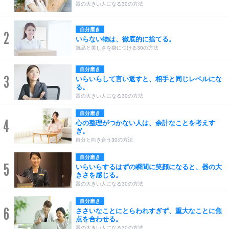
器の大きい人になる30の方法
自分磨き
2
いらない物は、徹底的に捨てる。
気品と美しさを身につける30の方法
自分磨き
3
いらいらして言い返すと、相手と同じレベルにな
る。
器の大きい人になる30の方法
自分磨き
4
心の整理がつかない人は、余計なことを考えす
ぎ。
自分と向き合う30の方法
自分磨き
5
いらいらするはずの瞬間に笑顔になると、器の大
きさを感じる。
器の大きい人になる30の方法
自分磨き
6
ささいなことにとらわれすぎず、重大なことに焦
点を合わせる。
器の大きい人になる30の方法