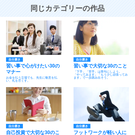
同じカテゴリーの作品
自分磨き
自分磨き
習い事で心がけたい30の
習い事で大切な30のこと
マナー
「下手」「苦手」は禁句にしよう。
「やってみます」「もう少し頑張ってみ
お金を払う立場でも、先生に敬意を払
ます」で一歩踏み出そう。
い、礼を尽くす。
自分磨き
自分磨き
自己投資で大切な30のこ
フットワークが軽い人に