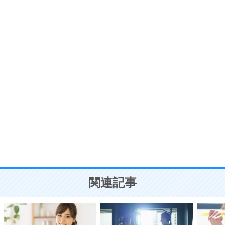
プラス思考
7
気持ちはなくていいから、とにかく癖にしてしま
う。
ポジティブ思考になる30の方法
自分磨き
8
いらない物は、徹底的に捨てる。
気品と美しさを身につける30の方法
勉強法
9
謙虚な人こそ、本当に強い人。
頭の使い方がうまくなる30の方法
恋愛学
10
人を好きになったら、まず相手を徹底的に信じる
ことが大切。
恋する人が知っておきたい30の大切なこと
関連記事