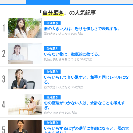
「
自分磨き
」の人気記事
自分磨き
1
器の大きい人は、怒りを優しさで表現する。
器の大きい人になる30の方法
自分磨き
2
いらない物は、徹底的に捨てる。
気品と美しさを身につける30の方法
自分磨き
3
いらいらして言い返すと、相手と同じレベルにな
る。
器の大きい人になる30の方法
自分磨き
4
心の整理がつかない人は、余計なことを考えす
ぎ。
自分と向き合う30の方法
自分磨き
5
いらいらするはずの瞬間に笑顔になると、器の大