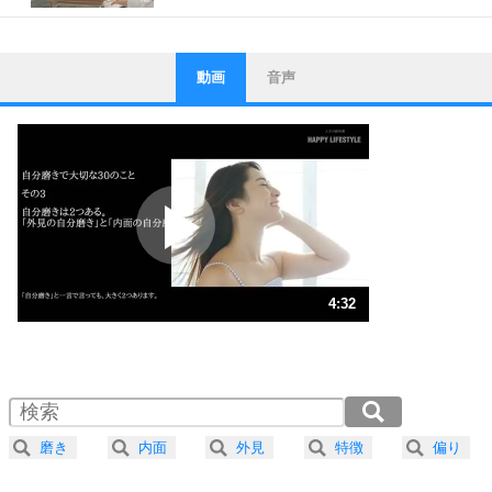
動画
音声
ストレス対策
1
他人と比べない。
いっそのこと、他人を見ない。
いらいらしない人になる30の方法
プラス思考
2
ポジティブになれない原因は、行動しないから。
ポジティブ思考になる30の方法
ストレス対策
3
人生、なんとかなるもの。
4:32
気楽に生きる30の方法
1.0倍速 （1.1MB 4分32秒）
1.5倍速 （711KB 3分1秒）
自分磨き
4
器の大きい人は、怒りを優しさで表現する。
2.0倍速 （533KB 2分16秒）
器の大きい人になる30の方法
2.5倍速 （427KB 1分49秒）
磨き
内面
外見
特徴
偏り
3.0倍速 （356KB 1分30秒）
プラス思考
5
ネガティブな人は、複雑に考える。