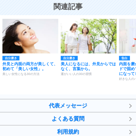
恋する人が知っておきたい30の大切なこと
関連記事
自分磨き
自分磨き
告白
外見と内面の両方が美しくて、
美人になるには、外見からでは
内面を磨
初めて「美しい女性」。
なく、言葉から。
ドで固め
になって
美しい女性になる30の方法
運がいい人の30の習慣
好きな人の
代表メッセージ
よくある質問
利用規約