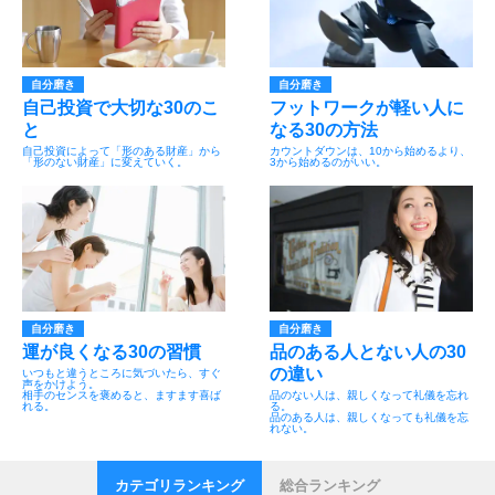
自分磨き
自分磨き
自己投資で大切な30のこ
フットワークが軽い人に
と
なる30の方法
自己投資によって「形のある財産」から
カウントダウンは、10から始めるより、
「形のない財産」に変えていく。
3から始めるのがいい。
自分磨き
自分磨き
運が良くなる30の習慣
品のある人とない人の30
の違い
いつもと違うところに気づいたら、すぐ
声をかけよう。
相手のセンスを褒めると、ますます喜ば
品のない人は、親しくなって礼儀を忘れ
れる。
る。
品のある人は、親しくなっても礼儀を忘
れない。
カテゴリランキング
総合ランキング