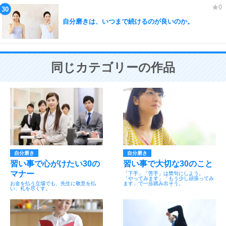
自分磨きは、いつまで続けるのが良いのか。
同じカテゴリーの作品
自分磨き
自分磨き
習い事で心がけたい30の
習い事で大切な30のこと
マナー
「下手」「苦手」は禁句にしよう。
「やってみます」「もう少し頑張ってみ
お金を払う立場でも、先生に敬意を払
ます」で一歩踏み出そう。
い、礼を尽くす。