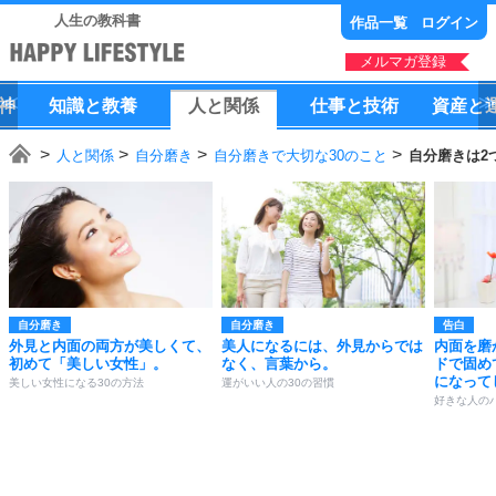
人生の教科書
作品一覧
ログイン
メルマガ登録
神
知識
と
教養
人
と
関係
仕事
と
技術
資産
と
人と関係
自分磨き
自分磨きで大切な30のこと
自分磨きは2
自分磨き
自分磨き
告白
外見と内面の両方が美しくて、
美人になるには、外見からでは
内面を磨
初めて「美しい女性」。
なく、言葉から。
ドで固め
になって
美しい女性になる30の方法
運がいい人の30の習慣
好きな人の