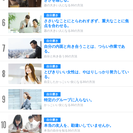
きさを感じる。
器の大きい人になる30の方法
自分磨き
6
ささいなことにとらわれすぎず、重大なことに焦
点を合わせる。
器の大きい人になる30の方法
自分磨き
7
自分の内面と向き合うことは、つらい作業であ
る。
自分と向き合う30の方法
自分磨き
8
とびきりいい女性は、やはりしっかり努力してい
る。
自立したかっこいい女になる30の方法
自分磨き
9
特定のグループに入らない。
かっこいい女になる30の方法
自分磨き
10
本当の友人を、勘違いしていませんか。
本当の自分を知る30の方法