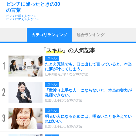
ピンチに陥ったときの30
の言葉
ピンチに嘆く人がいる。
ピンチに燃える人がいる。
カテゴリランキング
総合ランキング
「
スキル
」の人気記事
スキル
1
たとえ冗談でも、口に出して言っていると、本当
に夢が叶ってしまう。
仕事の成長が早くなる30の方法
スキル
2
「世渡り上手な人」にならないと、本当の実力が
発揮できない。
世渡り上手になる30の方法
スキル
3
明るい人になるためには、明るいことを考えてい
ればいい。
世渡り上手になる30の方法