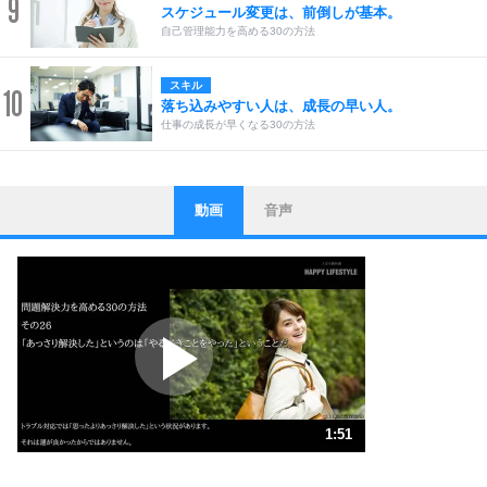
9
スケジュール変更は、前倒しが基本。
自己管理能力を高める30の方法
スキル
10
落ち込みやすい人は、成長の早い人。
仕事の成長が早くなる30の方法
動画
音声
ストレス対策
1
他人と比べない。
いっそのこと、他人を見ない。
いらいらしない人になる30の方法
プラス思考
2
ポジティブになれない原因は、行動しないから。
ポジティブ思考になる30の方法
ストレス対策
3
人生、なんとかなるもの。
1:51
気楽に生きる30の方法
1.0倍速 （436KB 1分51秒）