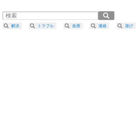
1.5倍速 （291KB 1分14秒）
自分磨き
4
器の大きい人は、怒りを優しさで表現する。
2.0倍速 （218KB 55秒）
器の大きい人になる30の方法
2.5倍速 （175KB 44秒）
解決
トラブル
改善
連絡
遊び
3.0倍速 （146KB 37秒）
プラス思考
5
ネガティブな人は、複雑に考える。
3.5倍速 （125KB 31秒）
ポジティブな人は、シンプルに考える。
4.0倍速 （110KB 27秒）
ポジティブ思考になる30の方法
ストレス対策
6
価値観を捨てると、いらいらも消える。
いらいらしない人になる30の方法
プラス思考
7
気持ちはなくていいから、とにかく癖にしてしま
う。
ポジティブ思考になる30の方法
自分磨き
8
いらない物は、徹底的に捨てる。
気品と美しさを身につける30の方法
勉強法