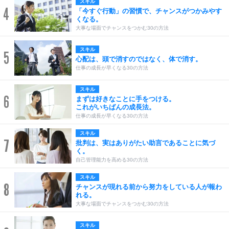
スキル
4
「今すぐ行動」の習慣で、チャンスがつかみやす
くなる。
大事な場面でチャンスをつかむ30の方法
スキル
5
心配は、頭で消すのではなく、体で消す。
仕事の成長が早くなる30の方法
スキル
6
まずは好きなことに手をつける。
これがいちばんの成長法。
仕事の成長が早くなる30の方法
スキル
7
批判は、実はありがたい助言であることに気づ
く。
自己管理能力を高める30の方法
スキル
8
チャンスが現れる前から努力をしている人が報わ
れる。
大事な場面でチャンスをつかむ30の方法
スキル