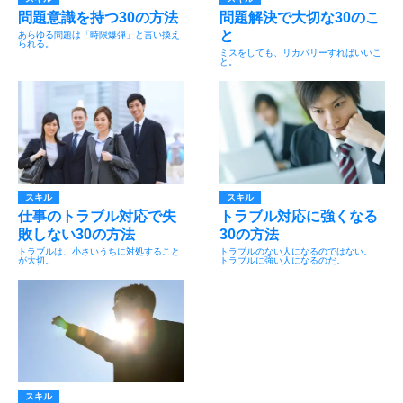
問題意識を持つ30の方法
問題解決で大切な30のこ
と
あらゆる問題は「時限爆弾」と言い換え
られる。
ミスをしても、リカバリーすればいいこ
と。
スキル
スキル
仕事のトラブル対応で失
トラブル対応に強くなる
敗しない30の方法
30の方法
トラブルは、小さいうちに対処すること
トラブルのない人になるのではない。
が大切。
トラブルに強い人になるのだ。
スキル