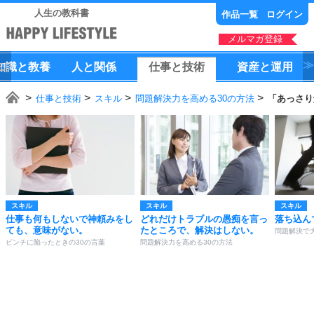
人生の教科書
作品一覧
ログイン
メルマガ登録
知識
と
教養
人
と
関係
仕事
と
技術
資産
と
運用
仕事と技術
スキル
問題解決力を高める30の方法
「あっさり
スキル
スキル
スキル
仕事も何もしないで神頼みをし
どれだけトラブルの愚痴を言っ
落ち込ん
ても、意味がない。
たところで、解決はしない。
問題解決で
ピンチに陥ったときの30の言葉
問題解決力を高める30の方法