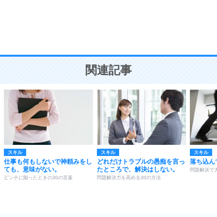
9
謙虚な人こそ、本当に強い人。
頭の使い方がうまくなる30の方法
恋愛学
10
人を好きになったら、まず相手を徹底的に信じる
ことが大切。
恋する人が知っておきたい30の大切なこと
関連記事
スキル
スキル
スキル
仕事も何もしないで神頼みをし
どれだけトラブルの愚痴を言っ
落ち込ん
ても、意味がない。
たところで、解決はしない。
問題解決で
ピンチに陥ったときの30の言葉
問題解決力を高める30の方法