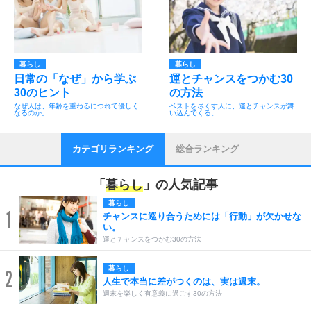
暮らし
暮らし
日常の「なぜ」から学ぶ
運とチャンスをつかむ30
30のヒント
の方法
なぜ人は、年齢を重ねるにつれて優しく
ベストを尽くす人に、運とチャンスが舞
なるのか。
い込んでくる。
カテゴリランキング
総合ランキング
「
暮らし
」の人気記事
暮らし
1
チャンスに巡り合うためには「行動」が欠かせな
い。
運とチャンスをつかむ30の方法
暮らし
2
人生で本当に差がつくのは、実は週末。
週末を楽しく有意義に過ごす30の方法