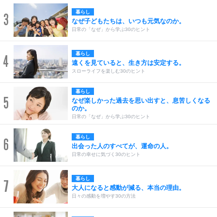
暮らし
3
なぜ子どもたちは、いつも元気なのか。
日常の「なぜ」から学ぶ30のヒント
暮らし
4
遠くを見ていると、生き方は安定する。
スローライフを楽しむ30のヒント
暮らし
5
なぜ楽しかった過去を思い出すと、息苦しくなる
のか。
日常の「なぜ」から学ぶ30のヒント
暮らし
6
出会った人のすべてが、運命の人。
日常の幸せに気づく30のヒント
暮らし
7
大人になると感動が減る、本当の理由。
日々の感動を増やす30の方法