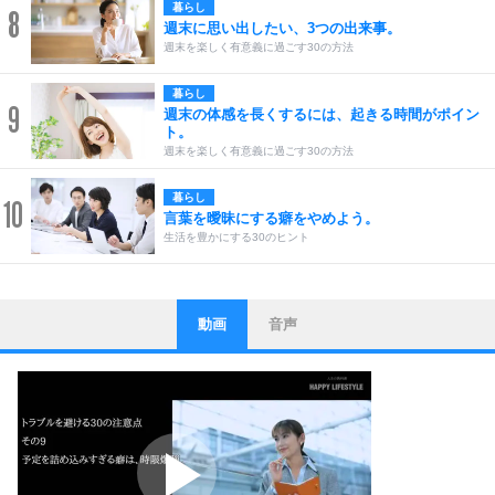
暮らし
8
週末に思い出したい、3つの出来事。
週末を楽しく有意義に過ごす30の方法
暮らし
9
週末の体感を長くするには、起きる時間がポイン
ト。
週末を楽しく有意義に過ごす30の方法
暮らし
10
言葉を曖昧にする癖をやめよう。
生活を豊かにする30のヒント
動画
音声
ストレス対策
1
他人と比べない。
いっそのこと、他人を見ない。
いらいらしない人になる30の方法
プラス思考
2
ポジティブになれない原因は、行動しないから。
ポジティブ思考になる30の方法