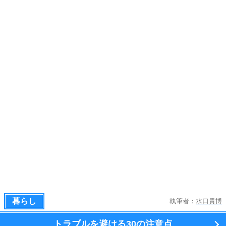
暮らし
執筆者：
水口貴博
トラブルを避ける
30の注意点