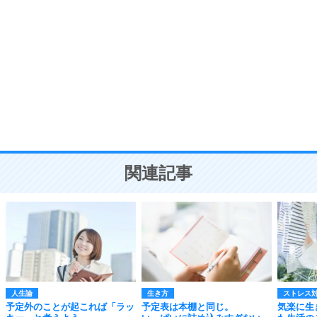
自分磨き
8
いらない物は、徹底的に捨てる。
気品と美しさを身につける30の方法
勉強法
9
謙虚な人こそ、本当に強い人。
頭の使い方がうまくなる30の方法
恋愛学
10
人を好きになったら、まず相手を徹底的に信じる
ことが大切。
恋する人が知っておきたい30の大切なこと
関連記事
人生論
生き方
ストレス
予定外のことが起これば「ラッ
予定表は本棚と同じ。
気楽に生