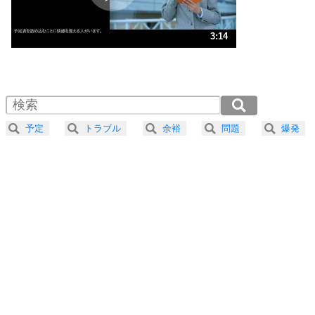
ストレス対策
3
人生、なんとかなるもの。
3:14
気楽に生きる30の方法
1.0倍速 （762KB 3分14秒）
1.5倍速 （508KB 2分9秒）
自分磨き
4
器の大きい人は、怒りを優しさで表現する。
2.0倍速 （381KB 1分37秒）
器の大きい人になる30の方法
2.5倍速 （305KB 1分17秒）
予定
トラブル
余裕
問題
爆発
3.0倍速 （255KB 1分4秒）
プラス思考
5
ネガティブな人は、複雑に考える。
3.5倍速 （218KB 55秒）
ポジティブな人は、シンプルに考える。
4.0倍速 （191KB 48秒）
ポジティブ思考になる30の方法
ストレス対策
6
価値観を捨てると、いらいらも消える。
いらいらしない人になる30の方法
プラス思考
7
気持ちはなくていいから、とにかく癖にしてしま
う。
ポジティブ思考になる30の方法