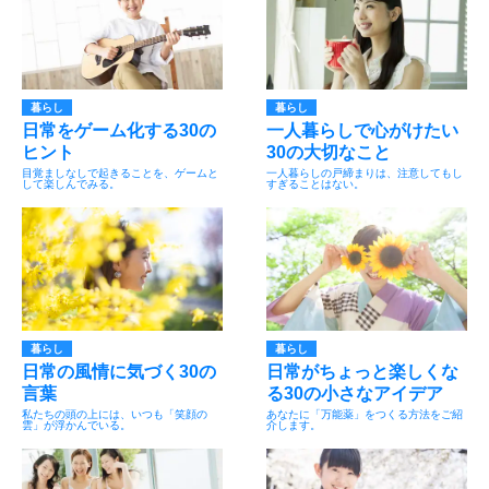
暮らし
暮らし
日常をゲーム化する30の
一人暮らしで心がけたい
ヒント
30の大切なこと
目覚ましなしで起きることを、ゲームと
一人暮らしの戸締まりは、注意してもし
して楽しんでみる。
すぎることはない。
暮らし
暮らし
日常の風情に気づく30の
日常がちょっと楽しくな
言葉
る30の小さなアイデア
私たちの頭の上には、いつも「笑顔の
あなたに「万能薬」をつくる方法をご紹
雲」が浮かんでいる。
介します。