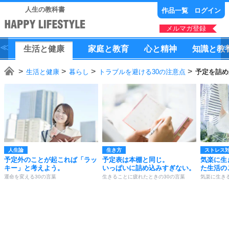
人生の教科書
作品一覧
ログイン
メルマガ登録
生活
と
健康
家庭
と
教育
心
と
精神
知識
と
教
生活と健康
暮らし
トラブルを避ける30の注意点
予定を詰め
人生論
生き方
ストレス
予定外のことが起これば「ラッ
予定表は本棚と同じ。
気楽に生
キー」と考えよう。
いっぱいに詰め込みすぎない。
た生活の
運命を変える30の言葉
生きることに疲れたときの30の言葉
気楽に生きる