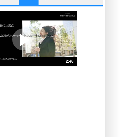
他人と比べない。
いっそのこと、他人を見ない。
いらいらしない人になる30の方法
プラス思考
ポジティブになれない原因は、行動
しないから。
ポジティブ思考になる30の方法
ストレス対策
2:46
人生、なんとかなるもの。
気楽に生きる30の方法
速 （652KB 2分46秒）
速 （435KB 1分51秒）
自分磨き
器の大きい人は、怒りを優しさで表
速 （327KB 1分23秒）
現する。
速 （261KB 1分6秒）
器の大きい人になる30の方法
速 （218KB 55秒）
プラス思考
速 （187KB 47秒）
ネガティブな人は、複雑に考える。
速 （164KB 41秒）
ポジティブな人は、シンプルに考え
る。
ポジティブ思考になる30の方法