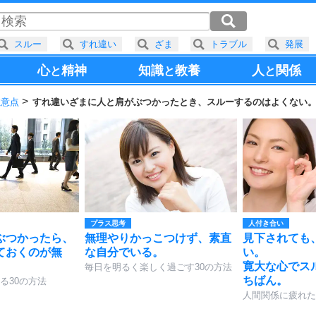
スルー
すれ違い
ざま
トラブル
発展
心
精神
知識
教養
人
関係
と
と
と
注意点
すれ違いざまに人と肩がぶつかったとき、スルーするのはよくない
プラス思考
人付き合い
ぶつかったら、
無理やりかっこつけず、素直
見下されても
ておくのが無
な自分でいる。
い。
寛大な心でス
毎日を明るく楽しく過ごす30の方法
ちばん。
る30の方法
人間関係に疲れた