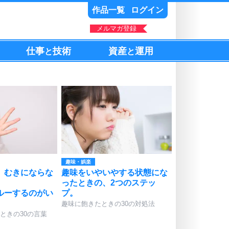
作品一覧
ログイン
メルマガ登録
仕事
技術
資産
運用
と
と
。
趣味・娯楽
、むきにならな
趣味をいやいやする状態にな
ったときの、2つのステッ
ルーするのがい
プ。
趣味に飽きたときの30の対処法
ときの30の言葉