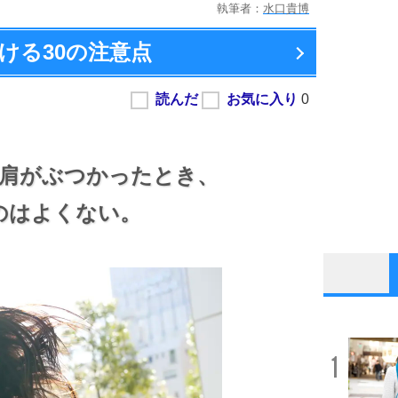
執筆者：
水口貴博
ける
30の注意点
肩がぶつかったとき、
のはよくない。
1