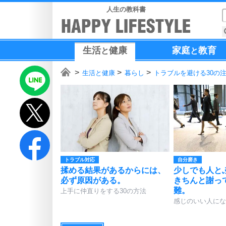
人生の教科書
生活
健康
家庭
教育
と
と
生活と健康
暮らし
トラブルを避ける30の
トラブル対応
自分磨き
揉める結果があるからには、
少しでも人と
必ず原因がある。
きちんと謝っ
難。
上手に仲直りをする30の方法
感じのいい人にな