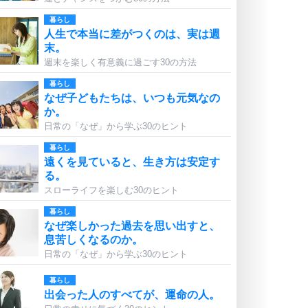
暮らし
人生で本当に差がつくのは、実は週
末。
週末を楽しく有意義に過ごす30の方法
暮らし
なぜ子どもたちは、いつも元気なの
か。
日常の「なぜ」から学ぶ30のヒント
暮らし
遠くを見ていると、生き方は安定す
る。
スローライフを楽しむ30のヒント
暮らし
なぜ楽しかった過去を思い出すと、
息苦しくなるのか。
日常の「なぜ」から学ぶ30のヒント
暮らし
出会った人のすべてが、運命の人。