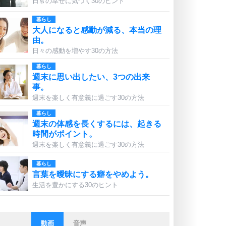
日常の幸せに気づく30のヒント
暮らし
大人になると感動が減る、本当の理
由。
日々の感動を増やす30の方法
暮らし
週末に思い出したい、3つの出来
事。
週末を楽しく有意義に過ごす30の方法
暮らし
週末の体感を長くするには、起きる
時間がポイント。
週末を楽しく有意義に過ごす30の方法
暮らし
言葉を曖昧にする癖をやめよう。
生活を豊かにする30のヒント
動画
音声
ストレス対策