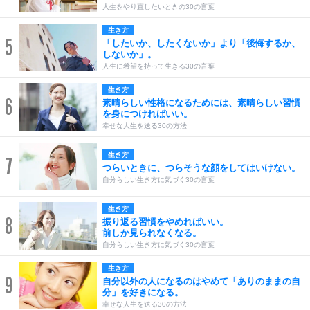
人生をやり直したいときの30の言葉
生き方
5
「したいか、したくないか」より「後悔するか、
しないか」。
人生に希望を持って生きる30の言葉
生き方
6
素晴らしい性格になるためには、素晴らしい習慣
を身につければいい。
幸せな人生を送る30の方法
生き方
7
つらいときに、つらそうな顔をしてはいけない。
自分らしい生き方に気づく30の言葉
生き方
8
振り返る習慣をやめればいい。
前しか見られなくなる。
自分らしい生き方に気づく30の言葉
生き方
9
自分以外の人になるのはやめて「ありのままの自
分」を好きになる。
幸せな人生を送る30の方法