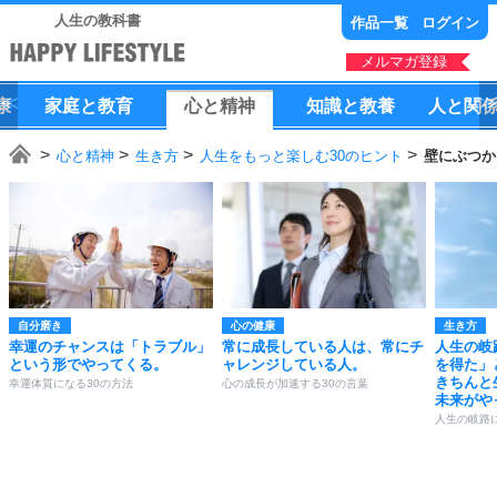
人生の教科書
作品一覧
ログイン
メルマガ登録
康
家庭
と
教育
心
と
精神
知識
と
教養
人
と
関
心と精神
生き方
人生をもっと楽しむ30のヒント
壁にぶつか
自分磨き
心の健康
生き方
幸運のチャンスは「トラブル」
常に成長している人は、常にチ
人生の岐
という形でやってくる。
ャレンジしている人。
を得た」
きちんと
幸運体質になる30の方法
心の成長が加速する30の言葉
未来がや
人生の岐路