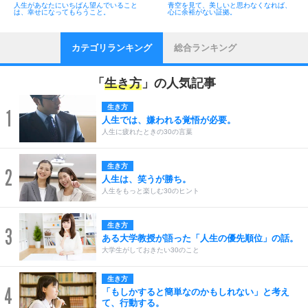
人生があなたにいちばん望んでいること
青空を見て、美しいと思わなくなれば、
は、幸せになってもらうこと。
心に余裕がない証拠。
カテゴリランキング
総合ランキング
「
生き方
」の人気記事
生き方
1
人生では、嫌われる覚悟が必要。
人生に疲れたときの30の言葉
生き方
2
人生は、笑うが勝ち。
人生をもっと楽しむ30のヒント
生き方
3
ある大学教授が語った「人生の優先順位」の話。
大学生がしておきたい30のこと
生き方
4
「もしかすると簡単なのかもしれない」と考え
て、行動する。