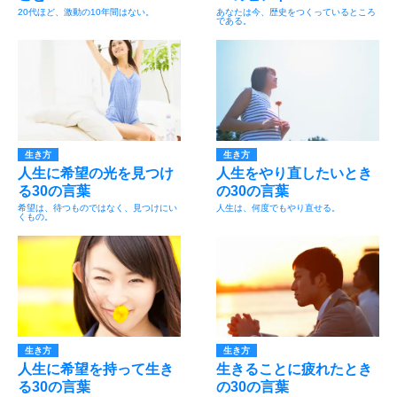
20代ほど、激動の10年間はない。
あなたは今、歴史をつくっているところ
である。
生き方
生き方
人生に希望の光を見つけ
人生をやり直したいとき
る30の言葉
の30の言葉
希望は、待つものではなく、見つけにい
人生は、何度でもやり直せる。
くもの。
生き方
生き方
人生に希望を持って生き
生きることに疲れたとき
る30の言葉
の30の言葉