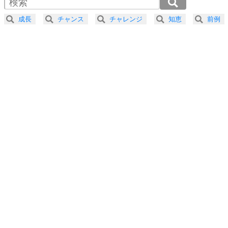
2.0倍速 （368KB 1分33秒）
器の大きい人になる30の方法
2.5倍速 （295KB 1分15秒）
成長
チャンス
チャレンジ
知恵
前例
3.0倍速 （246KB 1分2秒）
プラス思考
5
ネガティブな人は、複雑に考える。
3.5倍速 （211KB 53秒）
ポジティブな人は、シンプルに考える。
4.0倍速 （184KB 47秒）
ポジティブ思考になる30の方法
ストレス対策
6
価値観を捨てると、いらいらも消える。
いらいらしない人になる30の方法
プラス思考
7
気持ちはなくていいから、とにかく癖にしてしま
う。
ポジティブ思考になる30の方法
自分磨き
8
いらない物は、徹底的に捨てる。
気品と美しさを身につける30の方法
勉強法
9
謙虚な人こそ、本当に強い人。
頭の使い方がうまくなる30の方法