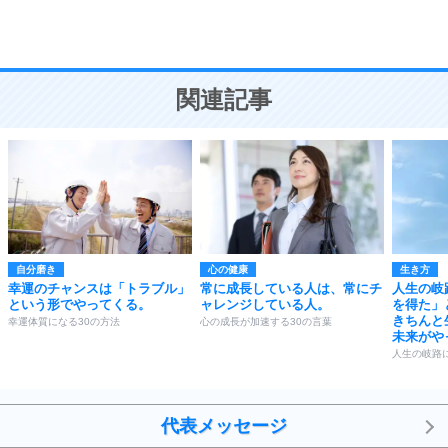
恋愛学
10
人を好きになったら、まず相手を徹底的に信じる
ことが大切。
恋する人が知っておきたい30の大切なこと
関連記事
自分磨き
心の健康
生き方
幸運のチャンスは「トラブル」
常に成長している人は、常にチ
人生の岐
という形でやってくる。
ャレンジしている人。
を得た」
きちんと
幸運体質になる30の方法
心の成長が加速する30の言葉
未来がや
人生の岐路
代表メッセージ