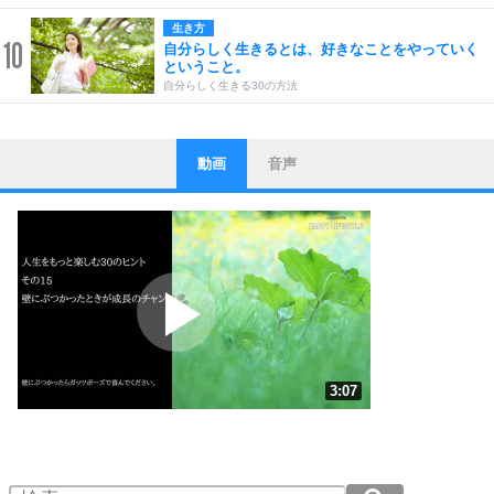
生き方
10
自分らしく生きるとは、好きなことをやっていく
ということ。
自分らしく生きる30の方法
動画
音声
ストレス対策
1
他人と比べない。
いっそのこと、他人を見ない。
いらいらしない人になる30の方法
プラス思考
2
ポジティブになれない原因は、行動しないから。
ポジティブ思考になる30の方法
ストレス対策
3
人生、なんとかなるもの。
3:07
気楽に生きる30の方法
1.0倍速 （735KB 3分7秒）
1.5倍速 （490KB 2分5秒）
自分磨き
4
器の大きい人は、怒りを優しさで表現する。