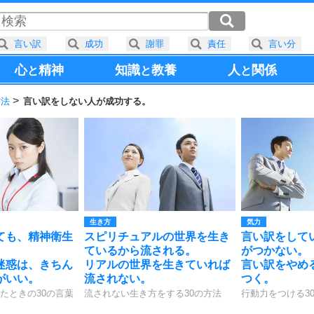
言い訳
成功
謝罪
責任
言い分
心
精神
知識
教養
人
関係
と
と
と
方法
言い訳をしない人が成功する。
生き方
気力
ても、精神衛生
スピリチュアルの世界を生き
言い訳をして
ているから流される。
がつかない。
迷惑は、きちん
リアルの世界を生きていれば
言い訳をやめ
がいい。
流されない。
つく。
たときの30の言葉
流されない生き方をする30の方法
行動力をつける3