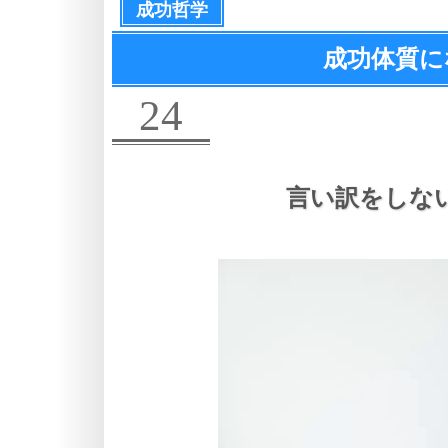
成功哲学
成功体質に
24
言い訳をしな