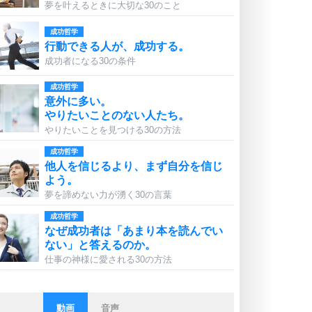
夢を叶えるときに大切な30のこと
成功哲学
行動できる人が、成功する。
成功者になる30の条件
成功哲学
意外に多い。
やりたいことのない人たち。
やりたいことを見つける30の方法
成功哲学
他人を信じるより、まず自分を信じ
よう。
夢を諦めない力が湧く30の言葉
成功哲学
なぜ成功者は「あまり本を読んでい
ない」と答えるのか。
仕事の神様に愛される30の方法
動画
音声
ストレス対策