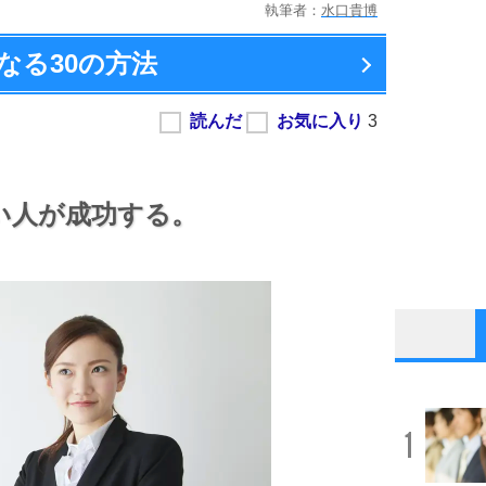
執筆者：
水口貴博
なる
30の方法
い人が成功する。
1