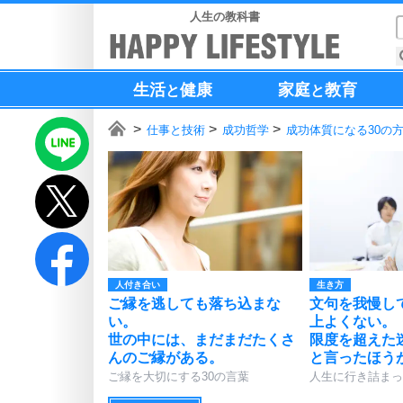
人生の教科書
生活
健康
家庭
教育
と
と
仕事と技術
成功哲学
成功体質になる30の
人付き合い
生き方
ご縁を逃しても落ち込まな
文句を我慢し
い。
上よくない。
世の中には、まだまだたくさ
限度を超えた
んのご縁がある。
と言ったほう
ご縁を大切にする30の言葉
人生に行き詰まっ