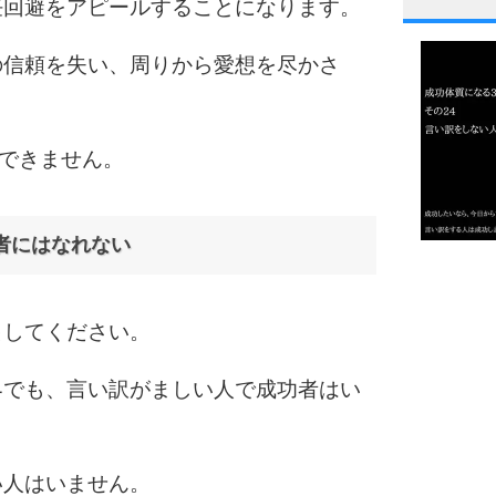
任回避をアピールすることになります。
1
の信頼を失い、周りから愛想を尽かさ
2
功できません。
3
者にはなれない
1.0倍
1.5倍
4
2.0倍
出してください。
2.5倍
3.0倍
界でも、言い訳がましい人で成功者はい
3.5倍
5
4.0倍
い人はいません。