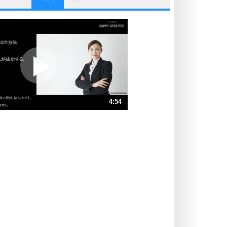
他人と比べない。
いっそのこと、他人を見ない。
いらいらしない人になる30の方法
プラス思考
ポジティブになれない原因は、行動
しないから。
ポジティブ思考になる30の方法
ストレス対策
4:54
人生、なんとかなるもの。
気楽に生きる30の方法
速 （1.2MB 4分54秒）
速 （767KB 3分16秒）
自分磨き
器の大きい人は、怒りを優しさで表
速 （575KB 2分27秒）
現する。
速 （461KB 1分57秒）
器の大きい人になる30の方法
速 （384KB 1分38秒）
プラス思考
速 （329KB 1分24秒）
ネガティブな人は、複雑に考える。
速 （288KB 1分13秒）
ポジティブな人は、シンプルに考え
る。
ポジティブ思考になる30の方法