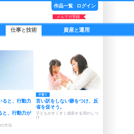
作品一覧
ログイン
メルマガ登録
仕事
技術
資産
運用
と
と
子育て
いると、行動力
言い訳をしない癖をつけ、反
省を促そう。
ると、行動力が
子どもがすくすく成長する30のしつ
け
0の方法