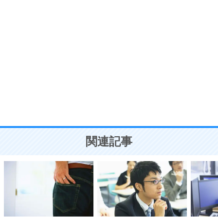
ポジティブ思考になる30の方法
自分磨き
8
いらない物は、徹底的に捨てる。
気品と美しさを身につける30の方法
勉強法
9
謙虚な人こそ、本当に強い人。
頭の使い方がうまくなる30の方法
恋愛学
10
人を好きになったら、まず相手を徹底的に信じる
ことが大切。
恋する人が知っておきたい30の大切なこと
関連記事