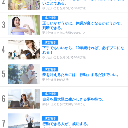
2
いことである。
やりたいことを見つける30の方法
成功哲学
3
正しいかどうかは、体調が良くなるかどうかで、
判断できる。
夢を叶えるときに大切な30のこと
成功哲学
4
下手でもいいから、10年続ければ、必ずプロにな
れる！
やりたいことを見つける30の方法
成功哲学
5
夢を叶えるためには「行動」するだけでいい。
夢を叶える30の方法
成功哲学
6
自分を最大限に生かしきる夢を持つ。
夢を叶えるときに大切な30のこと
成功哲学
7
行動できる人が、成功する。