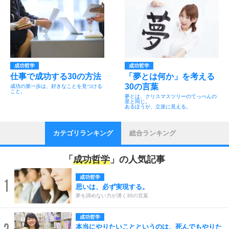
成功哲学
成功哲学
仕事で成功する30の方法
「夢とは何か」を考える
30の言葉
成功の第一歩は、好きなことを見つける
こと。
夢とは、クリスマスツリーのてっぺんの
星と同じ。
あるほうが、立派に見える。
カテゴリランキング
総合ランキング
「
成功哲学
」の人気記事
成功哲学
1
思いは、必ず実現する。
夢を諦めない力が湧く30の言葉
成功哲学
本当にやりたいことというのは、死んでもやりた