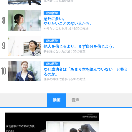
成功者になる30の条件
成功哲学
8
意外に多い。
やりたいことのない人たち。
やりたいことを見つける30の方法
成功哲学
9
他人を信じるより、まず自分を信じよう。
夢を諦めない力が湧く30の言葉
成功哲学
10
なぜ成功者は「あまり本を読んでいない」と答え
るのか。
仕事の神様に愛される30の方法
動画
音声
ストレス対策
1
他人と比べない。
いっそのこと、他人を見ない。
いらいらしない人になる30の方法
プラス思考