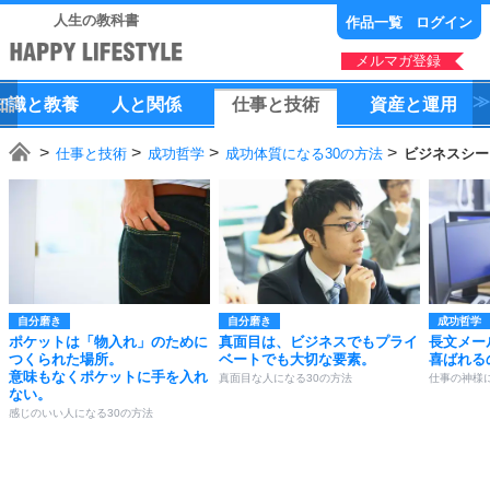
人生の教科書
作品一覧
ログイン
メルマガ登録
知識
と
教養
人
と
関係
仕事
と
技術
資産
と
運用
仕事と技術
成功哲学
成功体質になる30の方法
ビジネスシー
自分磨き
自分磨き
成功哲学
ポケットは「物入れ」のために
真面目は、ビジネスでもプライ
長文メー
つくられた場所。
ベートでも大切な要素。
喜ばれる
意味もなくポケットに手を入れ
真面目な人になる30の方法
仕事の神様
ない。
感じのいい人になる30の方法