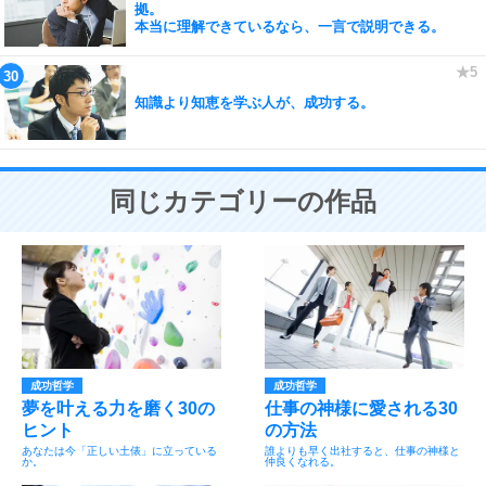
拠。
本当に理解できているなら、一言で説明できる。
知識より知恵を学ぶ人が、成功する。
同じカテゴリーの作品
成功哲学
成功哲学
夢を叶える力を磨く30の
仕事の神様に愛される30
ヒント
の方法
あなたは今「正しい土俵」に立っている
誰よりも早く出社すると、仕事の神様と
か。
仲良くなれる。