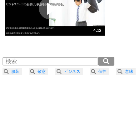
2
ポジティブになれない原因は、行動しないから。
ポジティブ思考になる30の方法
ストレス対策
3
人生、なんとかなるもの。
4:12
気楽に生きる30の方法
1.0倍速 （988KB 4分12秒）
1.5倍速 （659KB 2分48秒）
自分磨き
4
器の大きい人は、怒りを優しさで表現する。
2.0倍速 （495KB 2分6秒）
器の大きい人になる30の方法
2.5倍速 （396KB 1分41秒）
服装
敬意
ビジネス
個性
意味
3.0倍速 （330KB 1分24秒）
プラス思考
5
ネガティブな人は、複雑に考える。
3.5倍速 （283KB 1分12秒）
ポジティブな人は、シンプルに考える。
4.0倍速 （248KB 1分3秒）
ポジティブ思考になる30の方法
ストレス対策
6
価値観を捨てると、いらいらも消える。
いらいらしない人になる30の方法
プラス思考
7
気持ちはなくていいから、とにかく癖にしてしま
う。