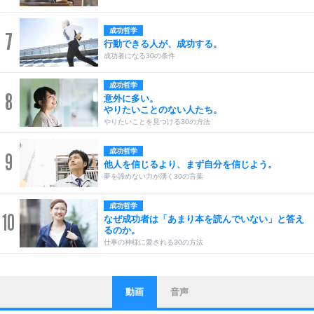
成功哲学
7
行動できる人が、成功する。
成功者になる30の条件
成功哲学
8
意外に多い。
やりたいことのない人たち。
やりたいことを見つける30の方法
成功哲学
9
他人を信じるより、まず自分を信じよう。
夢を諦めない力が湧く30の言葉
成功哲学
10
なぜ成功者は「あまり本を読んでいない」と答え
るのか。
仕事の神様に愛される30の方法
動画
音声
ストレス対策
1
他人と比べない。