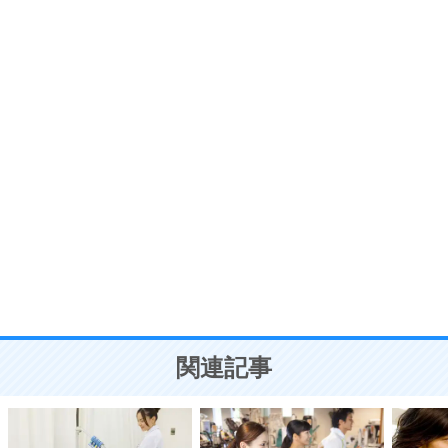
プラス思考
7
気持ちはなくていいから、とにかく癖にしてしま
う。
ポジティブ思考になる30の方法
自分磨き
8
いらない物は、徹底的に捨てる。
気品と美しさを身につける30の方法
勉強法
9
謙虚な人こそ、本当に強い人。
頭の使い方がうまくなる30の方法
恋愛学
10
人を好きになったら、まず相手を徹底的に信じる
ことが大切。
恋する人が知っておきたい30の大切なこと
関連記事