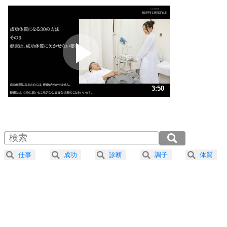
いっそのこと、他人を見ない。
いらいらしない人になる30の方法
プラス思考
2
ポジティブになれない原因は、行動しないから。
ポジティブ思考になる30の方法
ストレス対策
3
人生、なんとかなるもの。
3:50
気楽に生きる30の方法
1.0倍速 （900KB 3分50秒）
1.5倍速 （600KB 2分33秒）
自分磨き
4
器の大きい人は、怒りを優しさで表現する。
2.0倍速 （450KB 1分55秒）
器の大きい人になる30の方法
2.5倍速 （360KB 1分32秒）
仕事
成功
診断
調子
体質
3.0倍速 （300KB 1分16秒）
プラス思考
5
ネガティブな人は、複雑に考える。
3.5倍速 （258KB 1分5秒）
ポジティブな人は、シンプルに考える。
4.0倍速 （226KB 57秒）
ポジティブ思考になる30の方法
ストレス対策
6
価値観を捨てると、いらいらも消える。
いらいらしない人になる30の方法