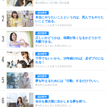
夢を諦めない力が湧く30の言葉
成功哲学
2
本当にやりたいことというのは、死んでもやりた
いことである。
やりたいことを見つける30の方法
成功哲学
3
正しいかどうかは、体調が良くなるかどうかで、
判断できる。
夢を叶えるときに大切な30のこと
成功哲学
4
下手でもいいから、10年続ければ、必ずプロにな
れる！
やりたいことを見つける30の方法
成功哲学
5
夢を叶えるためには「行動」するだけでいい。
夢を叶える30の方法
成功哲学
6
自分を最大限に生かしきる夢を持つ。
夢を叶えるときに大切な30のこと