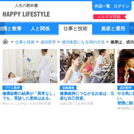
人生の教科書
作品一覧
ログイン
メルマガ登録
知識
と
教養
人
と
関係
仕事
と
技術
資産
と
運用
仕事と技術
成功哲学
成功体質になる30の方法
健康は、成功
プラス思考
金銭感覚
成功哲学
健康診断の結果が「異常なし」
健康維持につながるお金は、立
やる気に
でも、受診した意味はある。
派な自己投資。
い。
習慣に頼
何もいいことがないときの30の言葉
お金に強くなる30の言葉
成功体質にな