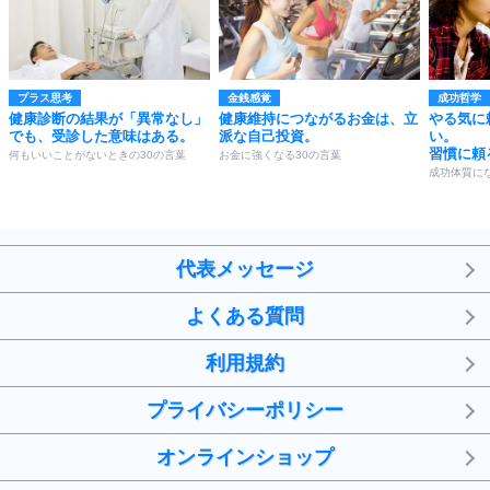
プラス思考
金銭感覚
成功哲学
健康診断の結果が「異常なし」
健康維持につながるお金は、立
やる気に
でも、受診した意味はある。
派な自己投資。
い。
習慣に頼
何もいいことがないときの30の言葉
お金に強くなる30の言葉
成功体質にな
代表メッセージ
よくある質問
利用規約
プライバシーポリシー
オンラインショップ