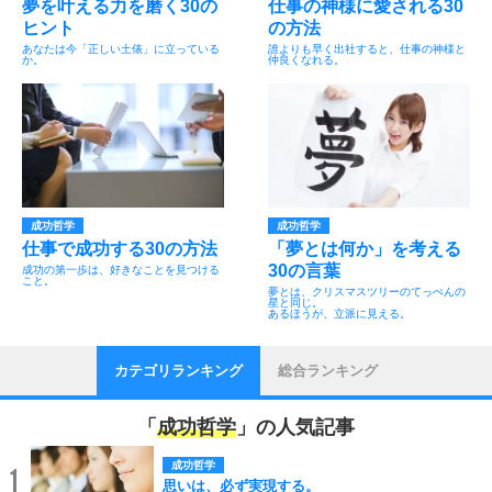
夢を叶える力を磨く30の
仕事の神様に愛される30
ヒント
の方法
あなたは今「正しい土俵」に立っている
誰よりも早く出社すると、仕事の神様と
か。
仲良くなれる。
成功哲学
成功哲学
仕事で成功する30の方法
「夢とは何か」を考える
30の言葉
成功の第一歩は、好きなことを見つける
こと。
夢とは、クリスマスツリーのてっぺんの
星と同じ。
あるほうが、立派に見える。
カテゴリランキング
総合ランキング
「
成功哲学
」の人気記事
成功哲学
1
思いは、必ず実現する。