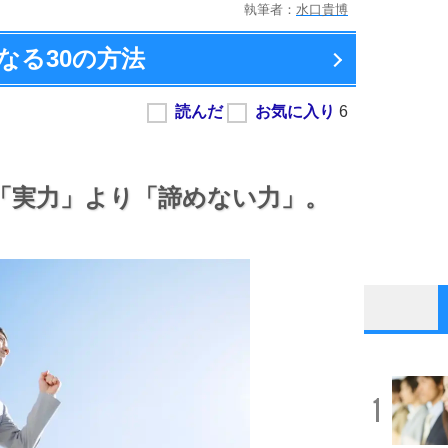
執筆者：
水口貴博
なる
30の方法
「実力」より
「諦めない力」。
1