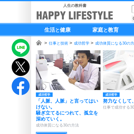
人生の教科書
生活
健康
家庭
教育
と
と
仕事と技術
成功哲学
成功体質になる30の
成功哲学
成功哲学
「人脈、人脈」と言ってはい
努力なくして
けない。
仕事で成功する3
騒ぎ立てるにつれて、孤立を
深めていく。
成功体質になる30の方法