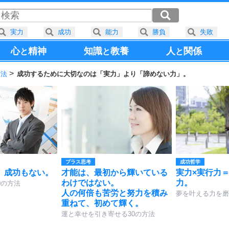
実力
成功
能力
勝負
失敗
心
精神
知識
教養
人
関係
と
と
と
方法
成功するために大切なのは「実力」より「諦めない力」。
プラス思考
成功哲学
、成功もない。
才能は、最初から輝いている
実力×実行力
わけではない。
力。
0の方法
人の何倍も苦労と努力を積み
夢を叶える力を磨
重ねて、初めて輝く。
運と幸せを引き寄せる30の方法