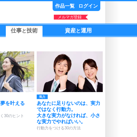
作品一覧
ログイン
メルマガ登録
仕事
技術
資産
運用
と
と
気力
＝夢を叶える
あなたに足りないのは、実力
ではなく行動力。
大きな実力がなければ、小さ
く30のヒント
な実力でやればいい。
行動力をつける30の方法