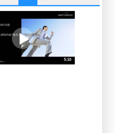
他人と比べない。
いっそのこと、他人を見ない。
いらいらしない人になる30の方法
プラス思考
ポジティブになれない原因は、行動
しないから。
ポジティブ思考になる30の方法
ストレス対策
5:10
人生、なんとかなるもの。
気楽に生きる30の方法
速 （1.2MB 5分10秒）
速 （808KB 3分26秒）
自分磨き
器の大きい人は、怒りを優しさで表
速 （606KB 2分35秒）
現する。
速 （485KB 2分4秒）
器の大きい人になる30の方法
速 （405KB 1分43秒）
プラス思考
速 （347KB 1分28秒）
ネガティブな人は、複雑に考える。
速 （304KB 1分17秒）
ポジティブな人は、シンプルに考え
る。
ポジティブ思考になる30の方法