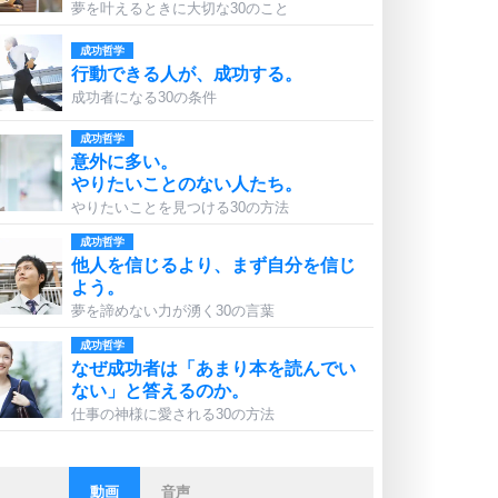
夢を叶えるときに大切な30のこと
成功哲学
行動できる人が、成功する。
成功者になる30の条件
成功哲学
意外に多い。
やりたいことのない人たち。
やりたいことを見つける30の方法
成功哲学
他人を信じるより、まず自分を信じ
よう。
夢を諦めない力が湧く30の言葉
成功哲学
なぜ成功者は「あまり本を読んでい
ない」と答えるのか。
仕事の神様に愛される30の方法
動画
音声
ストレス対策