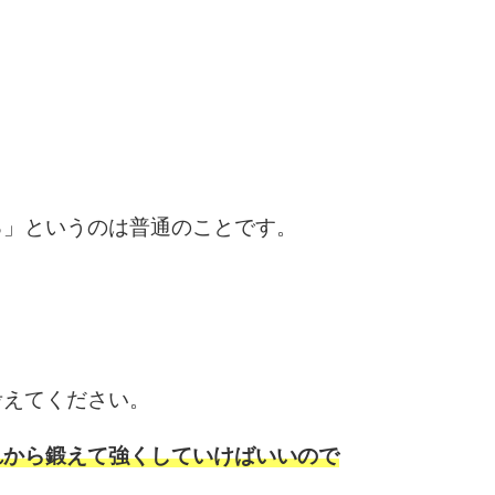
6
。
7
る」というのは普通のことです。
8
9
考えてください。
10
れから鍛えて強くしていけばいいので