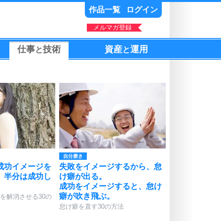
作品一覧
ログイン
メルマガ登録
仕事
技術
資産
運用
と
と
自分磨き
成功イメージを
失敗をイメージするから、怠
、半分は成功し
け癖が出る。
。
成功をイメージすると、怠け
癖が吹き飛ぶ。
を解消させる30の
怠け癖を直す30の方法