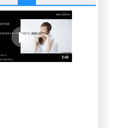
他人と比べない。
いっそのこと、他人を見ない。
いらいらしない人になる30の方法
プラス思考
ポジティブになれない原因は、行動
しないから。
ポジティブ思考になる30の方法
ストレス対策
3:42
人生、なんとかなるもの。
気楽に生きる30の方法
速 （869KB 3分42秒）
速 （580KB 2分28秒）
自分磨き
器の大きい人は、怒りを優しさで表
速 （435KB 1分51秒）
現する。
速 （348KB 1分28秒）
器の大きい人になる30の方法
速 （290KB 1分14秒）
プラス思考
速 （249KB 1分3秒）
ネガティブな人は、複雑に考える。
速 （218KB 55秒）
ポジティブな人は、シンプルに考え
る。
ポジティブ思考になる30の方法