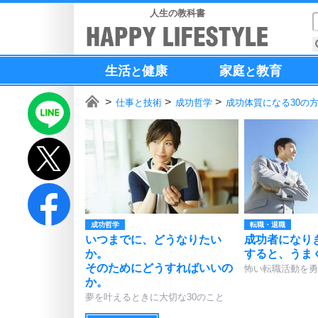
人生の教科書
生活
健康
家庭
教育
と
と
仕事と技術
成功哲学
成功体質になる30の
成功哲学
転職・退職
いつまでに、どうなりたい
成功者になり
か。
すると、うま
そのためにどうすればいいの
怖い転職活動を勇
か。
夢を叶えるときに大切な30のこと