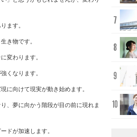
7
あります。
く生き物です。
8
ンに変わります。
9
が強くなります。
実現に向けて現実が動き始めます。
10
なり、夢に向かう階段が目の前に現れま
ピードが加速します。