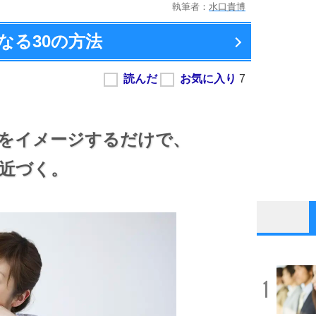
執筆者：
水口貴博
なる
30の方法
分をイメージするだけで、
近づく。
1