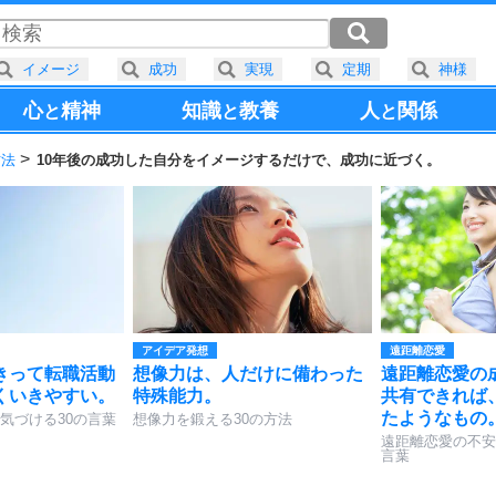
イメージ
成功
実現
定期
神様
心
精神
知識
教養
人
関係
と
と
と
方法
10年後の成功した自分をイメージするだけで、成功に近づく。
アイデア発想
遠距離恋愛
きって転職活動
想像力は、人だけに備わった
遠距離恋愛の
くいきやすい。
特殊能力。
共有できれば
たようなもの
気づける30の言葉
想像力を鍛える30の方法
遠距離恋愛の不安
言葉