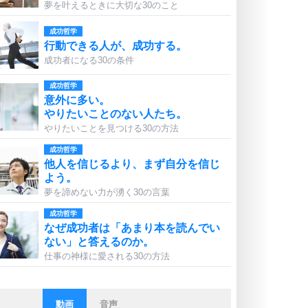
夢を叶えるときに大切な30のこと
成功哲学
行動できる人が、成功する。
成功者になる30の条件
成功哲学
意外に多い。
やりたいことのない人たち。
やりたいことを見つける30の方法
成功哲学
他人を信じるより、まず自分を信じ
よう。
夢を諦めない力が湧く30の言葉
成功哲学
なぜ成功者は「あまり本を読んでい
ない」と答えるのか。
仕事の神様に愛される30の方法
動画
音声
ストレス対策