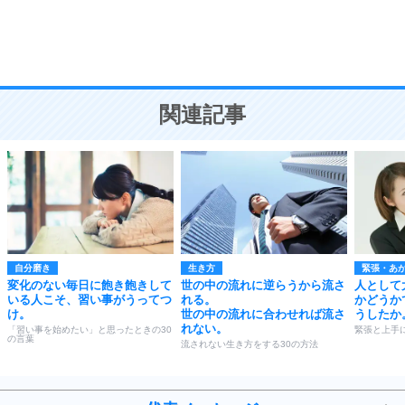
頭の使い方がうまくなる30の方法
恋愛学
10
人を好きになったら、まず相手を徹底的に信じる
ことが大切。
恋する人が知っておきたい30の大切なこと
関連記事
自分磨き
生き方
緊張・あ
変化のない毎日に飽き飽きして
世の中の流れに逆らうから流さ
人として
いる人こそ、習い事がうってつ
れる。
かどうか
け。
世の中の流れに合わせれば流さ
うしたか
れない。
「習い事を始めたい」と思ったときの30
緊張と上手
の言葉
流されない生き方をする30の方法