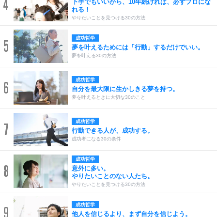
4
下手でもいいから、10年続ければ、必ずプロにな
れる！
やりたいことを見つける30の方法
成功哲学
5
夢を叶えるためには「行動」するだけでいい。
夢を叶える30の方法
成功哲学
6
自分を最大限に生かしきる夢を持つ。
夢を叶えるときに大切な30のこと
成功哲学
7
行動できる人が、成功する。
成功者になる30の条件
成功哲学
8
意外に多い。
やりたいことのない人たち。
やりたいことを見つける30の方法
成功哲学
9
他人を信じるより、まず自分を信じよう。