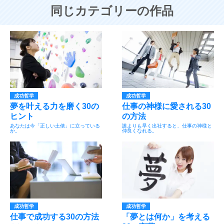
同じカテゴリーの作品
成功哲学
成功哲学
夢を叶える力を磨く30の
仕事の神様に愛される30
ヒント
の方法
あなたは今「正しい土俵」に立っている
誰よりも早く出社すると、仕事の神様と
か。
仲良くなれる。
成功哲学
成功哲学
仕事で成功する30の方法
「夢とは何か」を考える