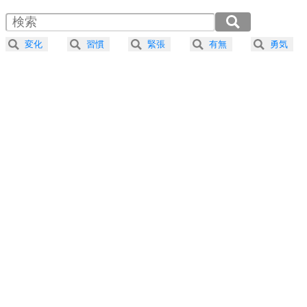
1.5倍速 （794KB 3分23秒）
4
器の大きい人は、怒りを優しさで表現する。
2.0倍速 （596KB 2分32秒）
器の大きい人になる30の方法
2.5倍速 （477KB 2分1秒）
変化
習慣
緊張
有無
勇気
3.0倍速 （397KB 1分41秒）
プラス思考
5
ネガティブな人は、複雑に考える。
3.5倍速 （341KB 1分27秒）
ポジティブな人は、シンプルに考える。
4.0倍速 （298KB 1分16秒）
ポジティブ思考になる30の方法
ストレス対策
6
価値観を捨てると、いらいらも消える。
いらいらしない人になる30の方法
プラス思考
7
気持ちはなくていいから、とにかく癖にしてしま
う。
ポジティブ思考になる30の方法
自分磨き
8
いらない物は、徹底的に捨てる。
気品と美しさを身につける30の方法
勉強法
9
謙虚な人こそ、本当に強い人。