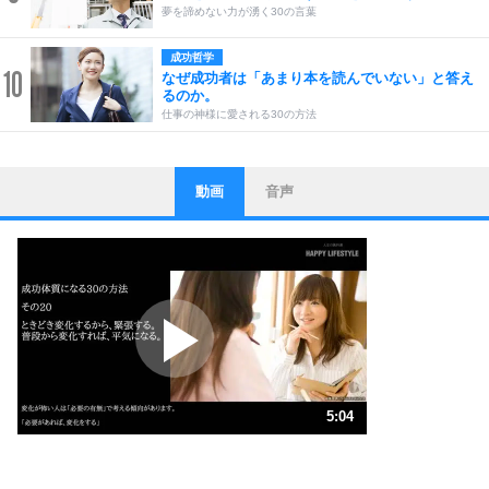
夢を諦めない力が湧く30の言葉
成功哲学
10
なぜ成功者は「あまり本を読んでいない」と答え
るのか。
仕事の神様に愛される30の方法
動画
音声
ストレス対策
1
他人と比べない。
いっそのこと、他人を見ない。
いらいらしない人になる30の方法
プラス思考
2
ポジティブになれない原因は、行動しないから。
ポジティブ思考になる30の方法
ストレス対策
3
人生、なんとかなるもの。
5:04
気楽に生きる30の方法
1.0倍速 （1.2MB 5分4秒）
自分磨き