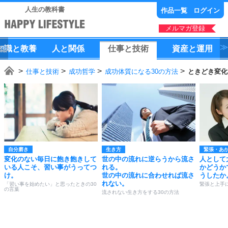
人生の教科書
作品一覧
ログイン
メルマガ登録
知識
と
教養
人
と
関係
仕事
と
技術
資産
と
運用
仕事と技術
成功哲学
成功体質になる30の方法
ときどき変化
自分磨き
生き方
緊張・あ
変化のない毎日に飽き飽きして
世の中の流れに逆らうから流さ
人として
いる人こそ、習い事がうってつ
れる。
かどうか
け。
世の中の流れに合わせれば流さ
うしたか
れない。
「習い事を始めたい」と思ったときの30
緊張と上手
の言葉
流されない生き方をする30の方法