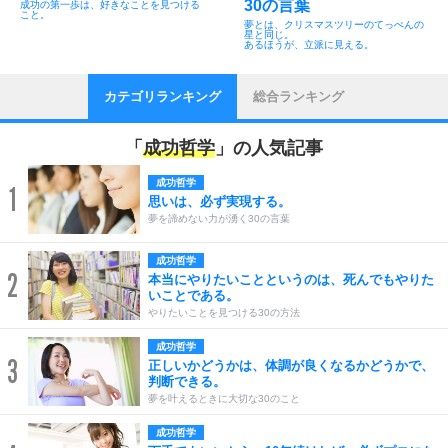
30の言葉
成功の第一歩は、好きなことを見つける
こと。
夢とは、クリスマスツリーのてっぺんの
星と同じ。
あるほうが、立派に見える。
カテゴリランキング
総合ランキング
「
成功哲学
」の人気記事
成功哲学
1
思いは、必ず実現する。
夢を諦めない力が湧く30の言葉
成功哲学
2
本当にやりたいことというのは、死んでもやりた
いことである。
やりたいことを見つける30の方法
成功哲学
3
正しいかどうかは、体調が良くなるかどうかで、
判断できる。
夢を叶えるときに大切な30のこと
成功哲学