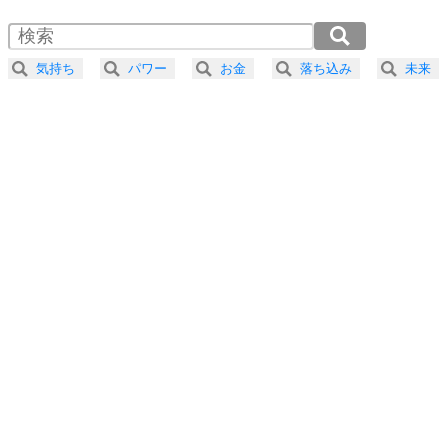
1.5倍速 （298KB 1分16秒）
自分磨き
4
器の大きい人は、怒りを優しさで表現する。
2.0倍速 （224KB 57秒）
器の大きい人になる30の方法
2.5倍速 （179KB 45秒）
気持ち
パワー
お金
落ち込み
未来
3.0倍速 （150KB 38秒）
プラス思考
5
ネガティブな人は、複雑に考える。
3.5倍速 （128KB 32秒）
ポジティブな人は、シンプルに考える。
4.0倍速 （112KB 28秒）
ポジティブ思考になる30の方法
ストレス対策
6
価値観を捨てると、いらいらも消える。
いらいらしない人になる30の方法
プラス思考
7
気持ちはなくていいから、とにかく癖にしてしま
う。
ポジティブ思考になる30の方法
自分磨き
8
いらない物は、徹底的に捨てる。
気品と美しさを身につける30の方法
勉強法