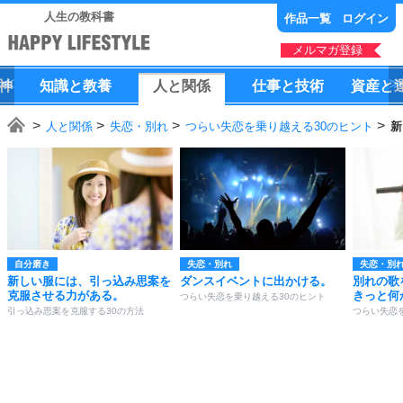
人生の教科書
作品一覧
ログイン
メルマガ登録
神
知識
と
教養
人
と
関係
仕事
と
技術
資産
と
人と関係
失恋・別れ
つらい失恋を乗り越える30のヒント
新
自分磨き
失恋・別れ
失恋・別
新しい服には、引っ込み思案を
ダンスイベントに出かける。
別れの歌
克服させる力がある。
きっと何
つらい失恋を乗り越える30のヒント
引っ込み思案を克服する30の方法
つらい失恋