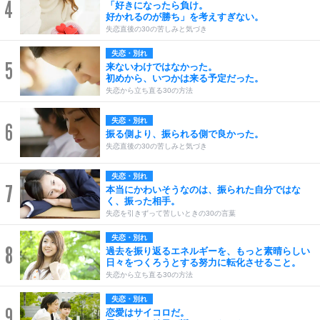
4
「好きになったら負け。
好かれるのが勝ち」を考えすぎない。
失恋直後の30の苦しみと気づき
失恋・別れ
5
来ないわけではなかった。
初めから、いつかは来る予定だった。
失恋から立ち直る30の方法
失恋・別れ
6
振る側より、振られる側で良かった。
失恋直後の30の苦しみと気づき
失恋・別れ
7
本当にかわいそうなのは、振られた自分ではな
く、振った相手。
失恋を引きずって苦しいときの30の言葉
失恋・別れ
8
過去を振り返るエネルギーを、もっと素晴らしい
日々をつくろうとする努力に転化させること。
失恋から立ち直る30の方法
失恋・別れ
9
恋愛はサイコロだ。