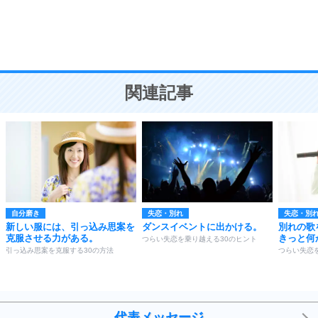
9
謙虚な人こそ、本当に強い人。
頭の使い方がうまくなる30の方法
恋愛学
10
人を好きになったら、まず相手を徹底的に信じる
ことが大切。
恋する人が知っておきたい30の大切なこと
関連記事
自分磨き
失恋・別れ
失恋・別
新しい服には、引っ込み思案を
ダンスイベントに出かける。
別れの歌
克服させる力がある。
きっと何
つらい失恋を乗り越える30のヒント
引っ込み思案を克服する30の方法
つらい失恋
代表メッセージ