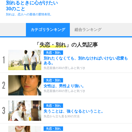
別れるときに心がけたい
30のこと
別れは、恋人への最後の愛情表現。
カテゴリランキング
総合ランキング
「
失恋・別れ
」の人気記事
失恋・別れ
1
別れたくなくても、別れなければいけない恋愛も
ある。
失恋直後の30の苦しみと気づき
失恋・別れ
2
女性は、男性より強い。
失恋直後の30の苦しみと気づき
失恋・別れ
3
失うことは、強くなるということ。
失恋から立ち直る30の方法
失恋・別れ