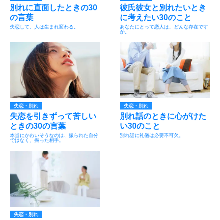
別れに直面したときの30
彼氏彼女と別れたいとき
の言葉
に考えたい30のこと
失恋して、人は生まれ変わる。
あなたにとって恋人は、どんな存在です
か。
失恋・別れ
失恋・別れ
失恋を引きずって苦しい
別れ話のときに心がけた
ときの30の言葉
い30のこと
本当にかわいそうなのは、振られた自分
別れ話に礼儀は必要不可欠。
ではなく、振った相手。
失恋・別れ