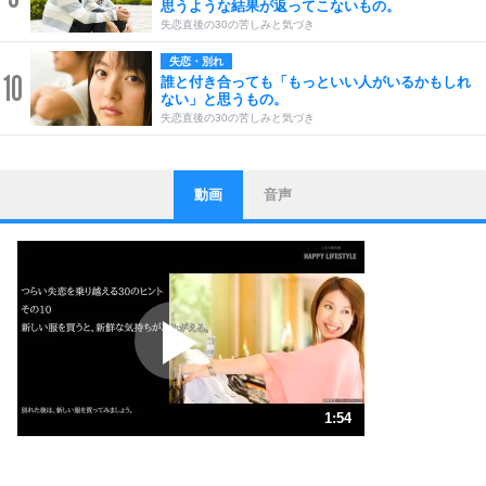
思うような結果が返ってこないもの。
失恋直後の30の苦しみと気づき
失恋・別れ
10
誰と付き合っても「もっといい人がいるかもしれ
ない」と思うもの。
失恋直後の30の苦しみと気づき
動画
音声
ストレス対策
1
他人と比べない。
いっそのこと、他人を見ない。
いらいらしない人になる30の方法
プラス思考
2
ポジティブになれない原因は、行動しないから。
ポジティブ思考になる30の方法
ストレス対策
3
人生、なんとかなるもの。
1:54
気楽に生きる30の方法
1.0倍速 （447KB 1分54秒）